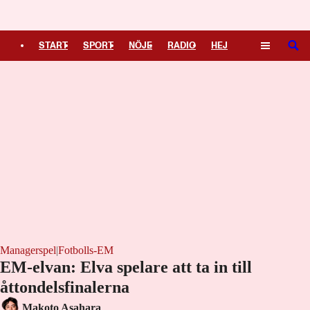
Logga in
START
SPORT
NÖJE
RADIO
HEJ
SÖK
PLUS
TIPSA
TV
KULTUR
LEDARE
Managerspel
|
Fotbolls-EM
EM-elvan: Elva spelare att ta in till
åttondelsfinalerna
Makoto Asahara