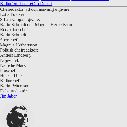
Kultur
Om Ledare
Om Debatt
Chefredaktör, vd och ansvarig utgivare:
Lotta Folcker
Stf ansvariga utgivare:
Karin Schmidt och Magnus Herbertsson
Redaktionschef:
Karin Schmidt
Sportchef:
Magnus Herbertsson
Politisk chefredaktör:
Anders Lindberg
Nöjeschef:
Nathalie Mark
Pluschef:
Helena Utter
Kulturchef:
Karin Pettersson
Debattredaktör:
Jim Jaber