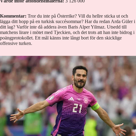
Värde inför åttondelsfinalerna:
3 126 000
Kommentar:
Tror du inte på Österrike? Vill du hellre sticka ut och
lägga ditt hopp på en turkisk succésommar? Har du redan Arda Güler i
ditt lag? Varför inte då addera även Baris Alper Yilmaz. Utsedd till
matchens lirare i mötet med Tjeckien, och det trots att han inte bidrog i
poängprotokollet. Ett mål känns inte långt bort för den skicklige
offensive turken.