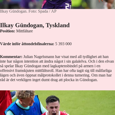
Ilkay Gündogan.
Foto: Spada / AP
Ilkay Gündogan, Tyskland
Position:
Mittfältare
Värde inför åttondelsfinalerna:
5 393 000
Kommentar:
Julian Nagelsmann har visat med all tydlighet att han
inte har någon intention att ändra något i sin galalelva. Och i den elvan
så spelar Ilkay Gündogan med lagkaptensbindel på armen i en
offensivt framskjuten mittfältsroll. Han har ofta tagit sig till målfarliga
lägen och även öppnat målprotokollet i denna turnering. Om man har
råd är det verkligen inget dumt drag att plocka in Gündogan.