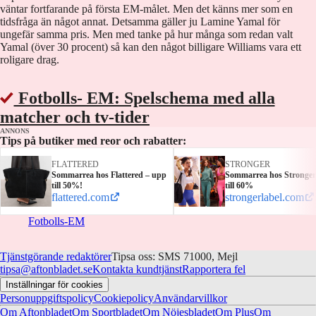
väntar fortfarande på första EM-målet. Men det känns mer som en
tidsfråga än något annat. Detsamma gäller ju Lamine Yamal för
ungefär samma pris. Men med tanke på hur många som redan valt
Yamal (över 30 procent) så kan den något billigare Williams vara ett
roligare drag.
Fotbolls- EM: Spelschema med alla
matcher och tv-tider
ANNONS
Tips på butiker med reor och rabatter:
FLATTERED
STRONGER
Sommarrea hos Flattered – upp
Sommarrea hos Stronger
till 50%!
till 60%
flattered.com
strongerlabel.com
Fotbolls-EM
Tjänstgörande redaktörer
Tipsa oss: SMS 71000, Mejl
tipsa@aftonbladet.se
Kontakta kundtjänst
Rapportera fel
Inställningar för cookies
Personuppgiftspolicy
Cookiepolicy
Användarvillkor
Om Aftonbladet
Om Sportbladet
Om Nöjesbladet
Om Plus
Om