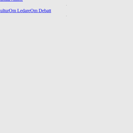
ltur
Om Ledare
Om Debatt