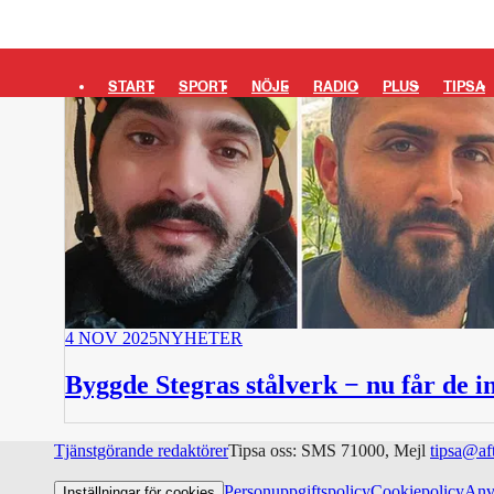
START
SPORT
NÖJE
RADIO
PLUS
TIPSA
4 NOV 2025
NYHETER
Byggde Stegras stålverk − nu får de in
Tjänstgörande redaktörer
Tipsa oss: SMS 71000, Mejl
tipsa@af
Personuppgiftspolicy
Cookiepolicy
Anv
Inställningar för cookies