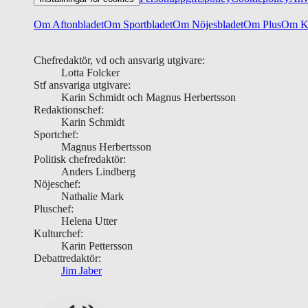
Om Aftonbladet
Om Sportbladet
Om Nöjesbladet
Om Plus
Om Ku
Chefredaktör, vd och ansvarig utgivare:
Lotta Folcker
Stf ansvariga utgivare:
Karin Schmidt och Magnus Herbertsson
Redaktionschef:
Karin Schmidt
Sportchef:
Magnus Herbertsson
Politisk chefredaktör:
Anders Lindberg
Nöjeschef:
Nathalie Mark
Pluschef:
Helena Utter
Kulturchef:
Karin Pettersson
Debattredaktör:
Jim Jaber