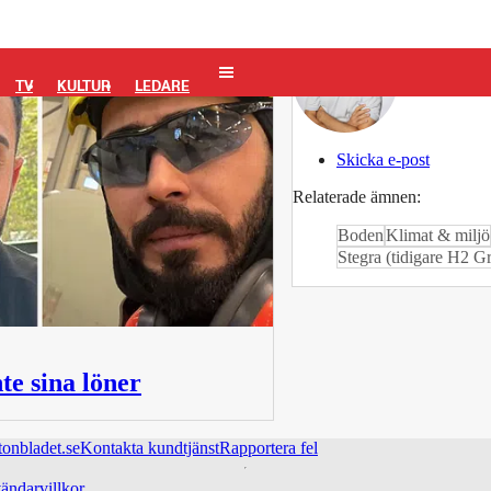
Demir L
TV
KULTUR
LEDARE
Skicka e-post
Relaterade ämnen:
Boden
Klimat & miljö
Stegra (tidigare H2 Gr
te sina löner
tonbladet.se
Kontakta kundtjänst
Rapportera fel
ändarvillkor