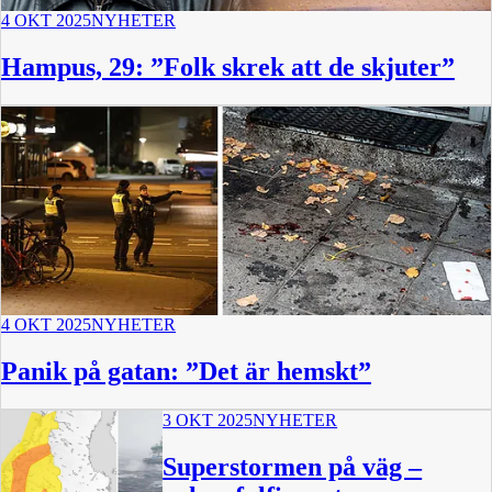
4 OKT 2025
NYHETER
Hampus, 29: ”Folk skrek att de skjuter”
4 OKT 2025
NYHETER
Panik på gatan: ”Det är hemskt”
3 OKT 2025
NYHETER
Superstormen på väg –