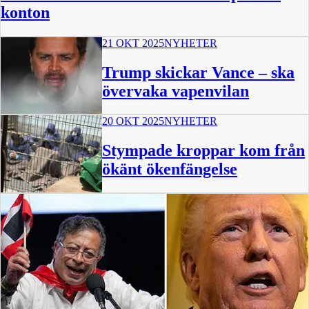
konton
21 OKT 2025
NYHETER
Trump skickar Vance – ska
övervaka vapenvilan
20 OKT 2025
NYHETER
Stympade kroppar kom från
ökänt ökenfängelse