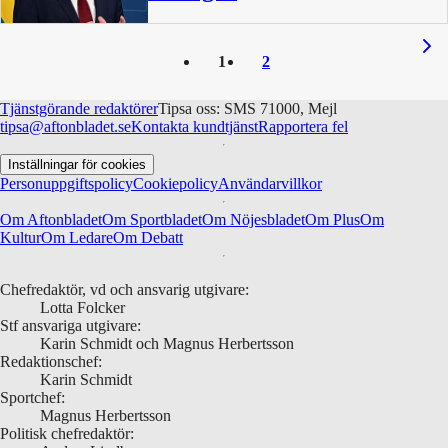
1
2
Tjänstgörande redaktörer
Tipsa oss: SMS 71000, Mejl
tipsa@aftonbladet.se
Kontakta kundtjänst
Rapportera fel
Inställningar för cookies
Personuppgiftspolicy
Cookiepolicy
Användarvillkor
Om Aftonbladet
Om Sportbladet
Om Nöjesbladet
Om Plus
Om
Kultur
Om Ledare
Om Debatt
Chefredaktör, vd och ansvarig utgivare:
Lotta Folcker
Stf ansvariga utgivare:
Karin Schmidt och Magnus Herbertsson
Redaktionschef:
Karin Schmidt
Sportchef:
Magnus Herbertsson
Politisk chefredaktör: