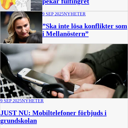
pekar fulfingret
9 SEP 2025
NYHETER
”Ska inte lösa konflikter som
i Mellanöstern”
9 SEP 2025
NYHETER
JUST NU: Mobiltelefoner förbjuds i
grundskolan