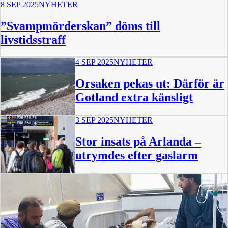
8 SEP 2025
NYHETER
”Svampmörderskan” döms till
livstidsstraff
4 SEP 2025
NYHETER
Orsaken pekas ut: Därför är
Gotland extra känsligt
3 SEP 2025
NYHETER
Stor insats på Arlanda –
utrymdes efter gaslarm