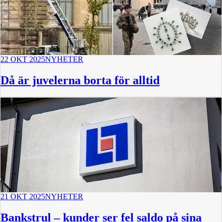
22 OKT 2025
NYHETER
Då är juvelerna borta för alltid
21 OKT 2025
NYHETER
Bankstrul – kunder ser fel saldo på sina