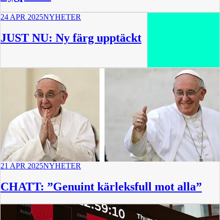
24 APR 2025
NYHETER
JUST NU: Ny färg upptäckt
21 APR 2025
NYHETER
CHATT: ”Genuint kärleksfull mot alla”