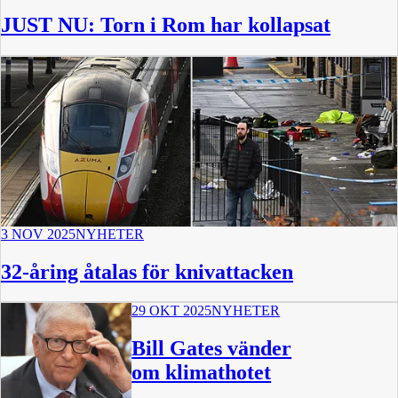
JUST NU: Torn i Rom har kollapsat
3 NOV 2025
NYHETER
32-åring åtalas för knivattacken
29 OKT 2025
NYHETER
Bill Gates vänder
om klimathotet