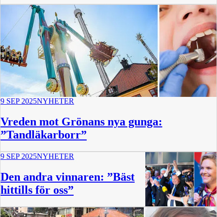
9 SEP 2025
NYHETER
Vreden mot Grönans nya gunga:
”Tandläkarborr”
9 SEP 2025
NYHETER
Den andra vinnaren: ”Bäst
hittills för oss”