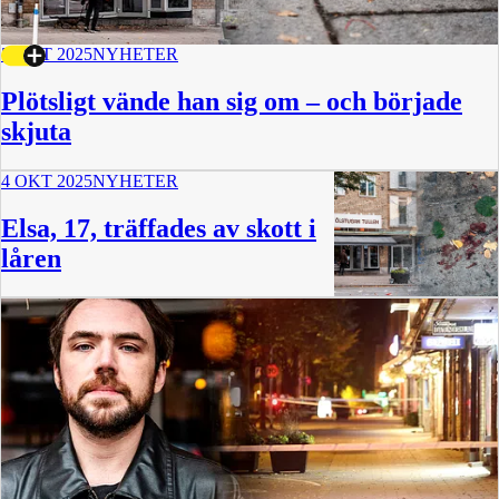
5 OKT 2025
NYHETER
Plötsligt vände han sig om – och började
skjuta
4 OKT 2025
NYHETER
Elsa, 17, träffades av skott i
låren