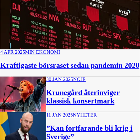
4 APR 2025
MIN EKONOMI
Kraftigaste börsraset sedan pandemin 2020
30 JAN 2025
NÖJE
Krunegård återinviger
klassisk konsertmark
11 JAN 2025
NYHETER
”Kan fortfarande bli krig i
Sverige”