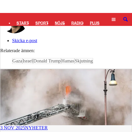
Logga in
Filip Elofsson
SÖK
START
SPORT
NÖJE
RADIO
PLUS
TIPSA
TV
KULTUR
LEDARE
Skicka e-post
Relaterade ämnen:
Gaza
Israel
Donald Trump
Hamas
Skjutning
3 NOV 2025
NYHETER