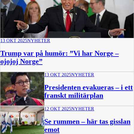
13 OKT 2025
NYHETER
Trump var på humör: ”Vi har Norge –
ojojoj Norge”
13 OKT 2025
NYHETER
Presidenten evakueras – i ett
franskt militärplan
12 OKT 2025
NYHETER
Se rummen – här tas gisslan
emot