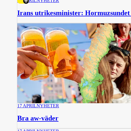
17 APRIL
NYHETER
Irans utrikesminister: Hormuzsundet
17 APRIL
NYHETER
Bra aw-väder