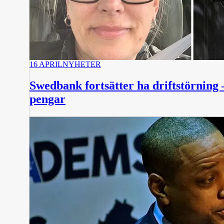
16 APRIL
NYHETER
Swedbank fortsätter ha driftstörning 
pengar