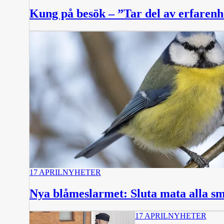
Kung på besök – ”Tar del av erfarenh
17 APRIL
NYHETER
Nya blåmeslarmet: Sluta mata alla s
17 APRIL
NYHETER