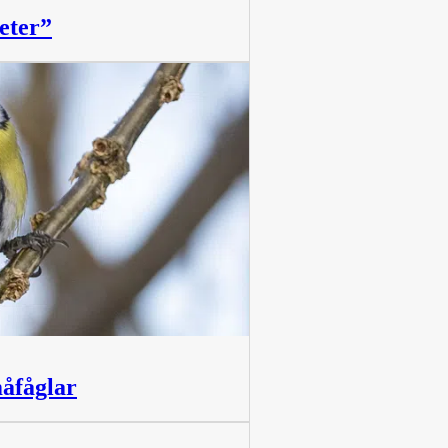
eter”
måfåglar