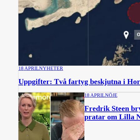
18 APRIL
NYHETER
Uppgifter: Två fartyg beskjutna i H
18 APRIL
NÖJE
Fredrik Steen br
pratar om Lilla