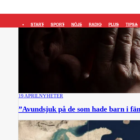
START
SPORT
NÖJE
RADIO
PLUS
TIPSA
19 APRIL
NYHETER
”Avundsjuk på de som hade barn i fän