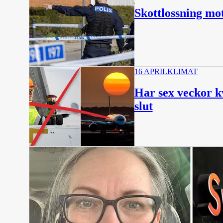
Skottlossning mot 
16 APRIL
KLIMAT
Har sex veckor k
slut