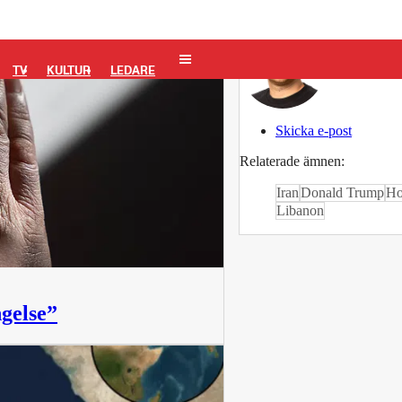
Isaac T
TV
KULTUR
LEDARE
Skicka e-post
Relaterade ämnen:
Iran
Donald Trump
Ho
Libanon
gelse”