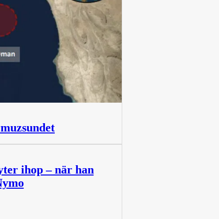
ormuzsundet
yter ihop – när han
 Nymo