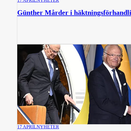
17 APRIL
NYHETER
Günther Mårder i häktningsförhandl
17 APRIL
NYHETER