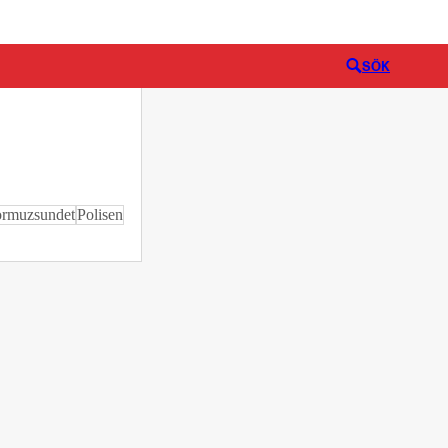
Logga in
urner
SÖK
rmuzsundet
Polisen