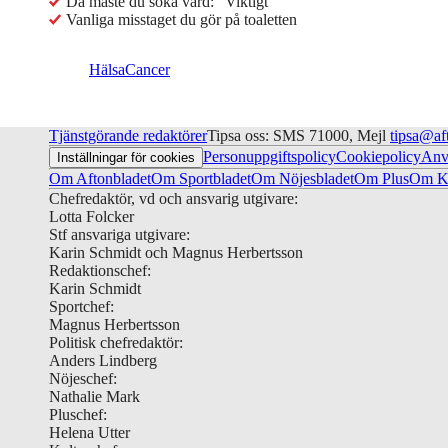
Då måste du söka vård: ”Viktigt”
Vanliga misstaget du gör på toaletten
Hälsa
Cancer
Tjänstgörande redaktörer
Tipsa oss: SMS 71000, Mejl
tipsa@af
Personuppgiftspolicy
Cookiepolicy
Anv
Inställningar för cookies
Om Aftonbladet
Om Sportbladet
Om Nöjesbladet
Om Plus
Om Ku
Chefredaktör, vd och ansvarig utgivare:
Lotta Folcker
Stf ansvariga utgivare:
Karin Schmidt och Magnus Herbertsson
Redaktionschef:
Karin Schmidt
Sportchef:
Magnus Herbertsson
Politisk chefredaktör:
Anders Lindberg
Nöjeschef:
Nathalie Mark
Pluschef:
Helena Utter