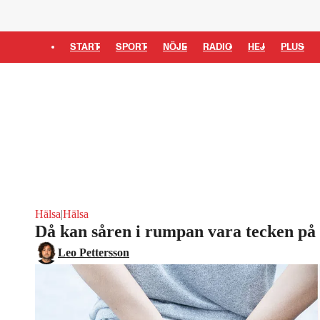
START
SPORT
NÖJE
RADIO
HEJ
PLUS
Hälsa
|
Hälsa
Då kan såren i rumpan vara tecken på
Leo Pettersson