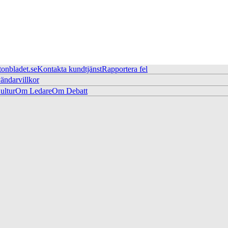
tonbladet.se
Kontakta kundtjänst
Rapportera fel
ändarvillkor
ltur
Om Ledare
Om Debatt