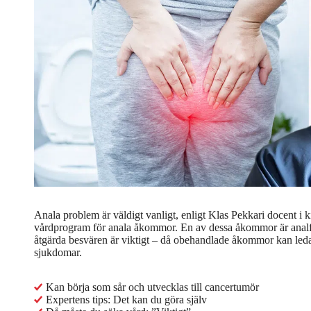
Anala problem är väldigt vanligt, enligt Klas Pekkari docent i ki
vårdprogram för anala åkommor. En av dessa åkommor är analfiss
åtgärda besvären är viktigt – då obehandlade åkommor kan leda t
sjukdomar.
Kan börja som sår och utvecklas till cancertumör
Expertens tips: Det kan du göra själv