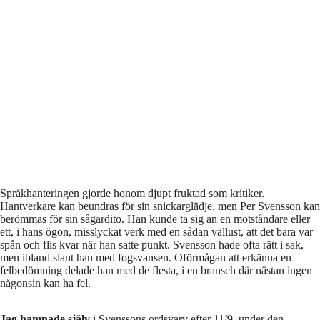
Språkhanteringen gjorde honom djupt fruktad som kritiker.
Hantverkare kan beundras för sin snickarglädje, men Per Svensson kan
berömmas för sin sågardito. Han kunde ta sig an en motståndare eller
ett, i hans ögon, misslyckat verk med en sådan vällust, att det bara var
spån och flis kvar när han satte punkt. Svensson hade ofta rätt i sak,
men ibland slant han med fogsvansen. Oförmågan att erkänna en
felbedömning delade han med de flesta, i en bransch där nästan ingen
någonsin kan ha fel.
Jag hamnade själv
i Svenssons ordsvarv efter 11/9, under den