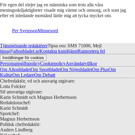
För egen del sörjer jag en människa som trots alla våra
meningsskiljaktigheter visade mig värme och omsorg, och som jag
efter ett inledande motstånd lärde mig att tycka mycket om.
Per Svensson
Minnesord
Tjänstgörande redaktörer
Tipsa oss: SMS 71000, Mejl
tipsa@aftonbladet.se
Kontakta kundtjänst
Rapportera fel
Inställningar för cookies
Personuppgiftspolicy
Cookiepolicy
Användarvillkor
Om Aftonbladet
Om Sportbladet
Om Nöjesbladet
Om Plus
Om
Kultur
Om Ledare
Om Debatt
Chefredaktör, vd och ansvarig utgivare:
Lotta Folcker
Stf ansvariga utgivare:
Karin Schmidt och Magnus Herbertsson
Redaktionschef:
Karin Schmidt
Sportchef:
Magnus Herbertsson
Politisk chefredaktör:
Anders Lindberg