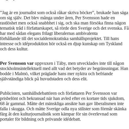
”Jag är en journalist som också råkar skriva böcker”, brukade han säga
om sig själv. Det blev många under åren, Per Svensson hade en
rastlöshet men också snabbhet i sig, och ska man försöka finna någon
tematisk tråd i författarskapet, så rörde den Sverige och det svenska. Få
har med sådan elegans frilagt liberalernas ambivalenta
förhållande till det socialdemokratiska samhällsprojektet. Till hans
intresse och idéproduktion hör också en djup kunskap om Tyskland
och dess kultur.
Per Svensson var
uppvuxen i Täby, men utvecklades inte till någon
stockholmsintellektuell med allt vad det betyder av begränsningar. Han
bodde i Malmö, vilket präglade hans mer nyktra och befriande
självständiga blick på huvudstaden och dess elit.
Publicisten, samhällsdebattören och författaren Per Svensson var
prisbelönt och bekransad när han avled efter en kortare tids sjukdom,
68 år gammal. Måtte det mänskliga ansikte han gav liberalismen inte
falla i skugga. Och måtte Sverige odla nya stilister som förmår skänka
färg åt den kulturjournalistik som kämpar för sin överlevnad som
portaler för bildning och prövande idédebatt.