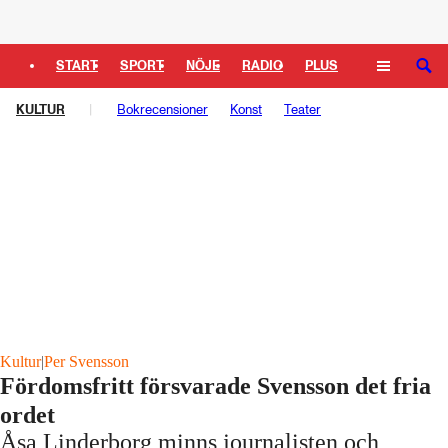
Logga in
START
SPORT
NÖJE
RADIO
PLUS
SÖK
KULTUR
TIPSA
TV
Bokrecensioner
KULTUR
LEDARE
Konst
Teater
Kultur
|
Per Svensson
Fördomsfritt försvarade Svensson det fria
ordet
Åsa Linderborg minns journalisten och