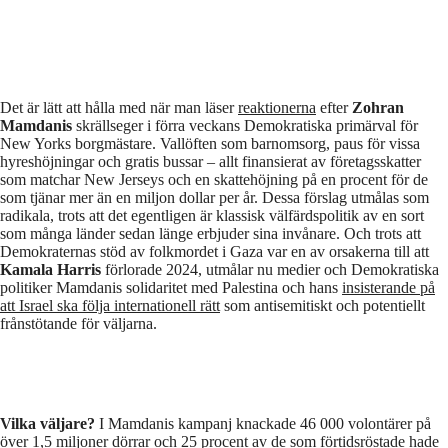
Det är lätt att hålla med när man läser
reaktionerna
efter
Zohran
Mamdanis
skrällseger i förra veckans Demokratiska primärval för
New Yorks borgmästare. Vallöften som barnomsorg, paus för vissa
hyreshöjningar och gratis bussar – allt finansierat av företagsskatter
som matchar New Jerseys och en skattehöjning på en procent för de
som tjänar mer än en miljon dollar per år. Dessa förslag utmålas som
radikala, trots att det egentligen är klassisk välfärdspolitik av en sort
som många länder sedan länge erbjuder sina invånare. Och trots att
Demokraternas stöd av folkmordet i Gaza var en av orsakerna till att
Kamala Harris
förlorade 2024, utmålar nu medier och Demokratiska
politiker Mamdanis solidaritet med Palestina och hans
insisterande på
att Israel ska följa internationell rätt
som antisemitiskt och potentiellt
frånstötande för väljarna.
Vilka väljare?
I Mamdanis kampanj knackade 46 000 volontärer på
över 1,5 miljoner dörrar och
25 procent av de som förtidsröstade
hade