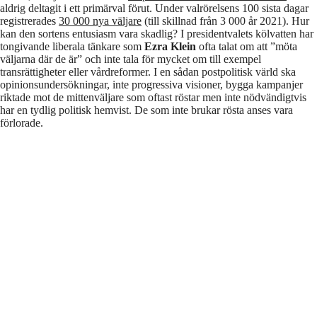
aldrig deltagit i ett primärval förut. Under valrörelsens 100 sista dagar
registrerades
30 000 nya väljare
(till skillnad från 3 000 år 2021). Hur
kan den sortens entusiasm vara skadlig? I presidentvalets kölvatten har
tongivande liberala tänkare som
Ezra Klein
ofta talat om att ”möta
väljarna där de är” och inte tala för mycket om till exempel
transrättigheter eller vårdreformer. I en sådan postpolitisk värld ska
opinionsundersökningar, inte progressiva visioner, bygga kampanjer
riktade mot de mittenväljare som oftast röstar men inte nödvändigtvis
har en tydlig politisk hemvist. De som inte brukar rösta anses vara
förlorade.