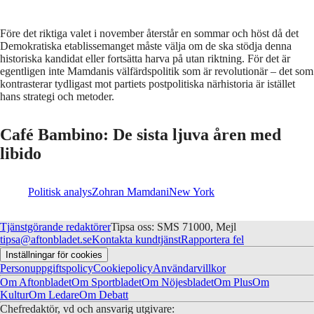
Före det riktiga valet i november återstår en sommar och höst då det
Demokratiska etablissemanget måste välja om de ska stödja denna
historiska kandidat eller fortsätta harva på utan riktning. För det är
egentligen inte Mamdanis välfärdspolitik som är revolutionär – det som
kontrasterar tydligast mot partiets postpolitiska närhistoria är istället
hans strategi och metoder.
Café Bambino: De sista ljuva åren med
libido
Politisk analys
Zohran Mamdani
New York
Tjänstgörande redaktörer
Tipsa oss: SMS 71000, Mejl
tipsa@aftonbladet.se
Kontakta kundtjänst
Rapportera fel
Inställningar för cookies
Personuppgiftspolicy
Cookiepolicy
Användarvillkor
Om Aftonbladet
Om Sportbladet
Om Nöjesbladet
Om Plus
Om
Kultur
Om Ledare
Om Debatt
Chefredaktör, vd och ansvarig utgivare: