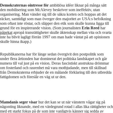
Demokraternas ointresse för
ambitiösa idéer liknar på många sätt
den mobilisering som McAlevey beskriver som ineffektiv, utan
organisering. Man vänder sig till de säkra korten och hoppas att det
räcker, samtidigt som man överger den majoritet av USA:s befolkning
som oftast inte röstar, och släpper den etik som skulle kunna ligga till
grund för en inspirerande vision. (Som journalisten
Erin Reed
har
påpekat
apropå transrättigheter skulle äktenskap mellan vita och svarta
inte ha blivit lagligt förrän 1997 om man hade väntat på att opinionen
skulle hinna ikapp.)
Republikanerna har för länge sedan övergivit den postpolitik som
under flera årtionden har dominerat det politiska landskapet och går
numera till val just på en vision. Deras fascistiskt anstrukna drömmar
om fosterland och rasrenhet må vara motbjudande, men till skillnad
från Demokraterna erbjuder de en målande förklaring till den utbredda
fattigdomen och föreslår en väg ut ur den.
Mamdanis seger visar
hur det kan se ut när vänstern vågar sig på
någonting liknande, med en värdegrund rotad i allas lika rättigheter och
med ett starkt fokus på de som inte vanligtvis känner sig sedda av