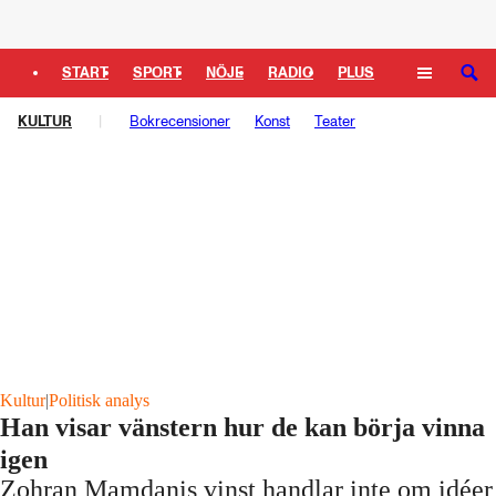
Logga in
START
SPORT
NÖJE
RADIO
PLUS
SÖK
KULTUR
TIPSA
TV
Bokrecensioner
KULTUR
LEDARE
Konst
Teater
Kultur
|
Politisk analys
Han visar vänstern hur de kan börja vinna
igen
Zohran Mamdanis vinst handlar inte om idéer