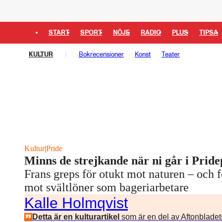
START
SPORT
NÖJE
RADIO
PLUS
TIPSA
KULTUR
Bokrecensioner
Konst
Teater
Kultur
|
Pride
Minns de strejkande när ni går i Prid
Frans greps för otukt mot naturen – och f
mot svältlöner som bageriarbetare
Kalle Holmqvist
Detta är en kulturartikel
som är en del av Aftonbladet