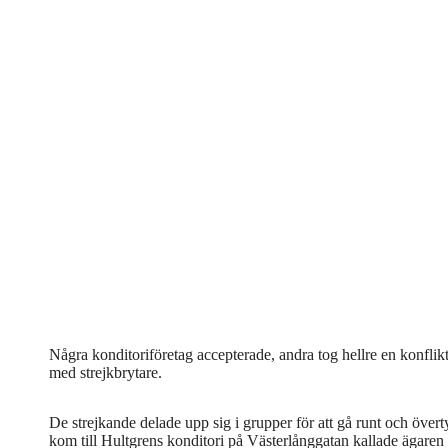
Några konditoriföretag accepterade, andra tog hellre en konflik
med strejkbrytare.
De strejkande delade upp sig i grupper för att gå runt och överty
kom till Hultgrens konditori på Västerlånggatan kallade ägaren på