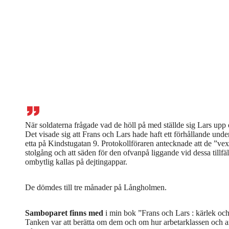
När soldaterna frågade vad de höll på med ställde sig Lars upp o
Det visade sig att Frans och Lars hade haft ett förhållande under
etta på Kindstugatan 9. Protokollföraren antecknade att de ”vex
stolgång och att säden för den ofvanpå liggande vid dessa tillfäl
ombytlig kallas på dejtingappar.
De dömdes till tre månader på Långholmen.
Samboparet finns med
i min bok ”Frans och Lars : kärlek och
Tanken var att berätta om dem och om hur arbetarklassen och ar