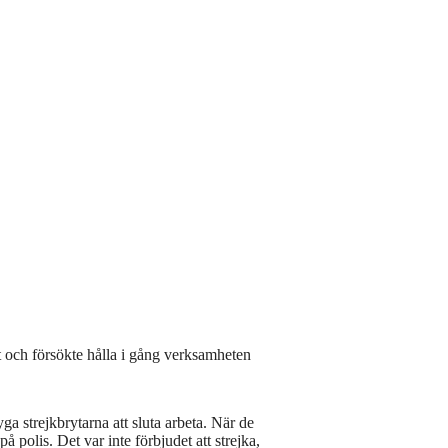
t och försökte hålla i gång verksamheten
ga strejkbrytarna att sluta arbeta. När de
 polis. Det var inte förbjudet att strejka,