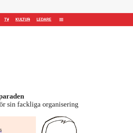
TV
KULTUR
LEDARE
eparaden
ör sin fackliga organisering
s