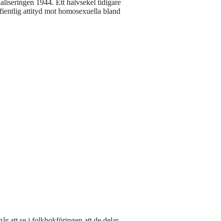
liseringen 1944. Ett halvsekel tidigare
 fientlig attityd mot homosexuella bland
går att se i folkbokföringen att de delar