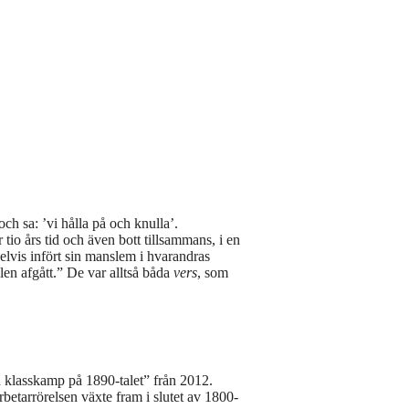
ch sa: ’vi hålla på och knulla’.
 tio års tid och även bott tillsammans, i en
elvis infört sin manslem i hvarandras
len afgått.” De var alltså båda
vers
, som
 klasskamp på 1890-talet” från 2012.
betarrörelsen växte fram i slutet av 1800-