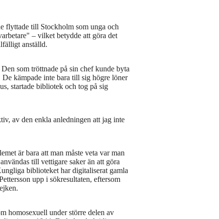
e flyttade till Stockholm som unga och
arbetare" – vilket betydde att göra det
lfälligt anställd.
. Den som tröttnade på sin chef kunde byta
 De kämpade inte bara till sig högre löner
, startade bibliotek och tog på sig
tiv, av den enkla anledningen att jag inte
emet är bara att man måste veta var man
användas till vettigare saker än att göra
Kungliga biblioteket har digitaliserat gamla
Pettersson upp i sökresultaten, eftersom
rejken.
som homosexuell under större delen av