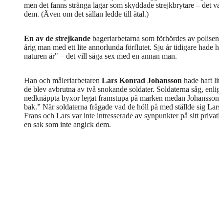
men det fanns stränga lagar som skyddade strejkbrytare – det var
dem. (Även om det sällan ledde till åtal.)
En av de strejkande
bageriarbetarna som förhördes av polisen
årig man med ett lite annorlunda förflutet. Sju år tidigare hade h
naturen är" – det vill säga sex med en annan man.
Han och måleriarbetaren
Lars Konrad Johansson
hade haft l
de blev avbrutna av två snokande soldater. Soldaterna såg, enli
nedknäppta byxor legat framstupa på marken medan Johansson 
bak.” När soldaterna frågade vad de höll på med ställde sig Lar
Frans och Lars var inte intresserade av synpunkter på sitt privatli
en sak som inte angick dem.