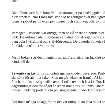
talet.
Både Frans och Lars kom från torparfamiljer på landsbygden, d
blev arbetare. När Frans inte stod vid bageriugnar var han "grov
tyngsta jobbet på till exempel byggen och i fabriker, ofta som til
Vardagen i städerna var otrygg, men också friare än bondelivet
jobb. Dessutom hade ju städernas arbetare börjat organisera sig.
utan också värdighet och självförtroende. De byggde Folkets Hus
finkläderna när det var möte.
Men i boken står det ingenting om att Frans själv var fackligt ak
kände till det.
I svenska arkiv
finns miljontals människoöden bevarade. Probl
ska söka för att hitta saker. Men nu går tekniken framåt, AI kan 
fula barnboksomslag – till exempel tolka text och leta i källor. 
dagstidningar och för något år sedan dök plötsligt Frans Albert 
pressen hade rapporterat om polisingripandet under konditorist
Det finns många belägg för att det var omöjligt att leva öppet 