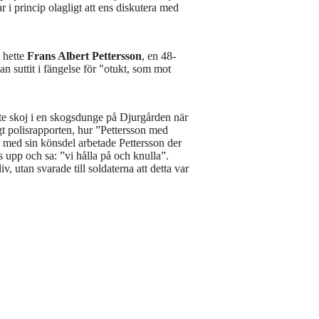
 i princip olagligt att ens diskutera med
 hette
Frans Albert Pettersson
, en 48-
an suttit i fängelse för "otukt, som mot
ite skoj i en skogsdunge på Djurgården när
gt polisrapporten, hur ”Pettersson med
med sin könsdel arbetade Pettersson der
s upp och sa: ”vi hålla på och knulla”.
v, utan svarade till soldaterna att detta var