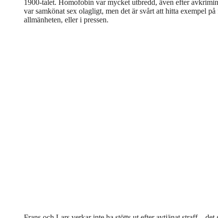
1900-talet. Homofobin var mycket utbredd, även efter avkrimina
var samkönat sex olagligt, men det är svårt att hitta exempel på
allmänheten, eller i pressen.
Frans och Lars verkar inte ha stötts ut efter avtjänat straff – det 