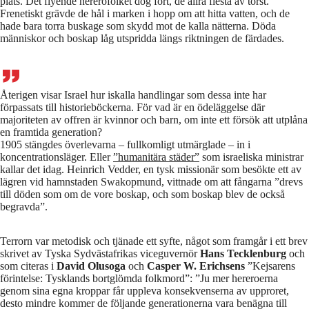
plats. Det flyende hererofolket dog fort, de allra flesta av törst.
Frenetiskt grävde de hål i marken i hopp om att hitta vatten, och de
hade bara torra buskage som skydd mot de kalla nätterna. Döda
människor och boskap låg utspridda längs riktningen de färdades.
Återigen visar Israel hur iskalla handlingar som dessa inte har
förpassats till historieböckerna. För vad är en ödeläggelse där
majoriteten av offren är kvinnor och barn, om inte ett försök att utplåna
en framtida generation?
1905 stängdes överlevarna – fullkomligt utmärglade – in i
koncentrationsläger. Eller
”humanitära städer”
som israeliska ministrar
kallar det idag. Heinrich Vedder, en tysk missionär som besökte ett av
lägren vid hamnstaden Swakopmund, vittnade om att fångarna ”drevs
till döden som om de vore boskap, och som boskap blev de också
begravda”.
Terrorn var metodisk och tjänade ett syfte, något som framgår i ett brev
skrivet av Tyska Sydvästafrikas viceguvernör
Hans Tecklenburg
och
som citeras i
David Olusoga
och
Casper W. Erichsens
”Kejsarens
förintelse: Tysklands bortglömda folkmord”: ”Ju mer hereroerna
genom sina egna kroppar får uppleva konsekvenserna av upproret,
desto mindre kommer de följande generationerna vara benägna till