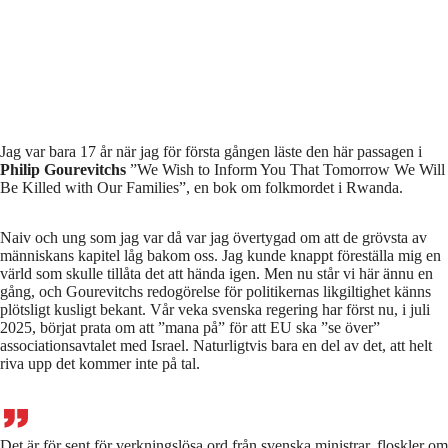
Jag var bara 17 år när jag för första gången läste den här passagen i
Philip Gourevitchs
”We Wish to Inform You That Tomorrow We Will
Be Killed with Our Families”, en bok om folkmordet i Rwanda.
Naiv och ung som jag var då var jag övertygad om att de grövsta av
människans kapitel låg bakom oss. Jag kunde knappt föreställa mig en
värld som skulle tillåta det att hända igen. Men nu står vi här ännu en
gång, och Gourevitchs redogörelse för politikernas likgiltighet känns
plötsligt kusligt bekant. Vår veka svenska regering har först nu, i juli
2025, börjat prata om att ”mana på” för att EU ska ”se över”
associationsavtalet med Israel. Naturligtvis bara en del av det, att helt
riva upp det kommer inte på tal.
Det är för sent för verkningslösa ord från svenska ministrar, floskler om