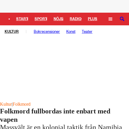
Logga in
START
SPORT
NÖJE
RADIO
PLUS
SÖK
KULTUR
TIPSA
TV
Bokrecensioner
KULTUR
LEDARE
Konst
Teater
Kultur
|
Folkmord
Folkmord fullbordas inte enbart med
vapen
Massvält är en kolonial taktik från Namibia