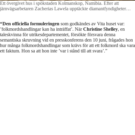
Ett övergivet hus i spökstaden Kolmanskop, Namibia. Efter att
järnvägsarbetaren Zacherias Lawela upptäckte diamantfyndigheter
1908 bosatte sig runt 350 tyska kolonisatörer i området. Kort därefter
var det mesta utvunnet. 1956 övergavs staden helt och hållet och har
“Den officiella formuleringen
som godkändes av Vita huset var:
sedan dess återtagits av öknen.
Foto: Michael Burgess/Alamy Stock
’folkmordshandlingar kan ha inträffat’. När
Christine Shelley
, en
Photo
taleskvinna för utrikesdepartementet, försökte försvara denna
semantiska skruvning vid en presskonferens den 10 juni, frågades hon
hur många folkmordshandlingar som krävs för att ett folkmord ska vara
ett faktum. Hon sa att hon inte ’var i stånd till att svara’.”