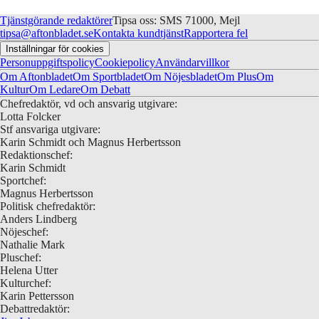
Tjänstgörande redaktörer
Tipsa oss: SMS 71000, Mejl
tipsa@aftonbladet.se
Kontakta kundtjänst
Rapportera fel
Inställningar för cookies
Personuppgiftspolicy
Cookiepolicy
Användarvillkor
Om Aftonbladet
Om Sportbladet
Om Nöjesbladet
Om Plus
Om
Kultur
Om Ledare
Om Debatt
Chefredaktör, vd och ansvarig utgivare:
Lotta Folcker
Stf ansvariga utgivare:
Karin Schmidt och Magnus Herbertsson
Redaktionschef:
Karin Schmidt
Sportchef:
Magnus Herbertsson
Politisk chefredaktör:
Anders Lindberg
Nöjeschef:
Nathalie Mark
Pluschef:
Helena Utter
Kulturchef:
Karin Pettersson
Debattredaktör: