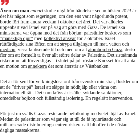
Även om man
enbart
skulle utgå från händelser sedan hösten 2023 är
det här något som regeringen, om den ens varit någorlunda potent,
borde fört fram andra veckan i oktober det året. Det var alldeles
uppenbart vad Israel var på väg att göra med Gaza. De israeliska
ministrarna var öppna med det från början: palestinier beskrevs som
”mänskliga djur”
med
kollektivt ansvar
för 7 oktober. Israel
rättfärdigade sina löften om att
strypa tillgången till mat, vatten och
medicin
, vissa fantiserade till och med om att
atombomba Gaza
, desto
fler om att formellt ta över allt större delar av Palestina. Det sistnämnda
riskerar nu att förverkligas – i slutet på juli röstade Knesset för att anta
en motion om
annektera
det som återstår av Västbanken.
Det är för sent för verkningslösa ord från svenska ministrar, floskler om
att de ”driver på” Israel att släppa in nödhjälp eller värna om
internationell rätt. Det som krävs är istället svidande sanktioner,
omedelbar bojkott och fullständig isolering. En regelrätt intervention.
För just nu svälts Gazas resterande befolkning medvetet ihjäl av Israel.
Medan de palestinier som vågar sig ut till de få nyinrättade och
militariserade distribueringscentren riskerar att bli offer i de nästan
dagliga massakrerna.