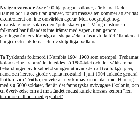
Nyligen
varnade över
100 hjälporganisationer, däribland Rädda
Barnen och Läkare utan gränser, för att massvälten kommer att spridas
okontrollerat om inte omvärlden agerar. Men obegripligt nog,
omänskligt nog, saknas den ”politiska viljan”. Många historiska
folkmord har fulländats inte främst med vapen, utan genom
gärningsmännens förmåga att skapa sådana fasansfulla förhållanden att
hunger och sjukdomar blir de slutgiltiga bödlarna.
Ta Tysklands folkmord i Namibia 1904-1908 som exempel. Tyskarnas
kolonisering av området inleddes på 1880-talet och den våldsamma
behandlingen av lokalbefolkningen utmynnade i att två folkgrupper,
nama och herero, gjorde väpnat motstånd. I juni 1904 anlände general
Lothar von Trotha
, en veteran i tyskarnas koloniala armé. Han tog
med sig 6000 soldater, fler än det fanns tyska nybyggare i kolonin, och
en övertygelse om att motståndet endast kunde krossas genom
“ren
terror och till och med grymhet”
.