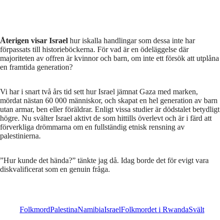
Återigen visar Israel
hur iskalla handlingar som dessa inte har
förpassats till historieböckerna. För vad är en ödeläggelse där
majoriteten av offren är kvinnor och barn, om inte ett försök att utplåna
en framtida generation?
Vi har i snart två års tid sett hur Israel jämnat Gaza med marken,
mördat nästan 60 000 människor, och skapat en hel generation av barn
utan armar, ben eller föräldrar. Enligt vissa studier är dödstalet betydligt
högre. Nu svälter Israel aktivt de som hittills överlevt och är i färd att
förverkliga drömmarna om en fullständig etnisk rensning av
palestinierna.
”Hur kunde det hända?” tänkte jag då. Idag borde det för evigt vara
diskvalificerat som en genuin fråga.
Folkmord
Palestina
Namibia
Israel
Folkmordet i Rwanda
Svält