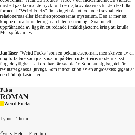
med ett gastkramande tryck runt den tajta syntaxen och i den lekfulla
formen. I ”Weird Fucks” finns inget sådant lodande i sexualitetens,
relationernas eller identitetsprocessernas mysterium. Den är mer ett
knippe chica formuleringar än litterär sociologi. Snarare ett
uppräknande av ligg än ett redande i märkligheterna kring att knulla.
Mer språk än liv.
Jag läser
”Weird Fucks” som en bekännelseroman, men skriven av en
ung författare som just snöat in på
Gertrude Steins
modernistiskt
färgade ytlighet – att ord bara är vad de är. Som punkig bagatell är
resultatet ganska ljuvligt. Som introduktion av en anglosaxisk gigant är
den i ödmjukaste laget.
Fakta
ROMAN
»
Weird Fucks
Lynne Tillman
Övers. Helena Fagertun