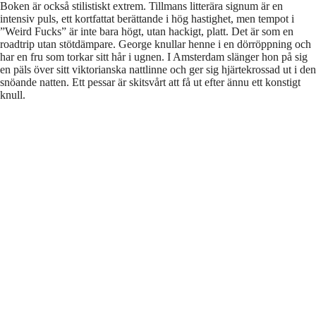
Boken är också stilistiskt extrem. Tillmans litterära signum är en
intensiv puls, ett kortfattat berättande i hög hastighet, men tempot i
”Weird Fucks” är inte bara högt, utan hackigt, platt. Det är som en
roadtrip utan stötdämpare. George knullar henne i en dörröppning och
har en fru som torkar sitt hår i ugnen. I Amsterdam slänger hon på sig
en päls över sitt viktorianska nattlinne och ger sig hjärtekrossad ut i den
snöande natten. Ett pessar är skitsvårt att få ut efter ännu ett konstigt
knull.