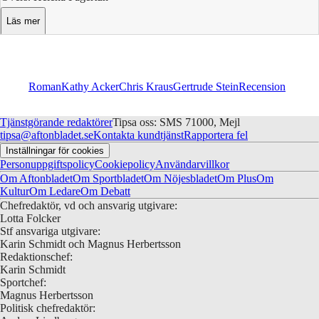
Läs mer
Weyler
Roman
Kathy Acker
Chris Kraus
Gertrude Stein
Recension
Tjänstgörande redaktörer
Tipsa oss: SMS 71000, Mejl
tipsa@aftonbladet.se
Kontakta kundtjänst
Rapportera fel
Inställningar för cookies
Personuppgiftspolicy
Cookiepolicy
Användarvillkor
Om Aftonbladet
Om Sportbladet
Om Nöjesbladet
Om Plus
Om
Kultur
Om Ledare
Om Debatt
Chefredaktör, vd och ansvarig utgivare:
Lotta Folcker
Stf ansvariga utgivare:
Karin Schmidt och Magnus Herbertsson
Redaktionschef:
Karin Schmidt
Sportchef:
Magnus Herbertsson
Politisk chefredaktör: