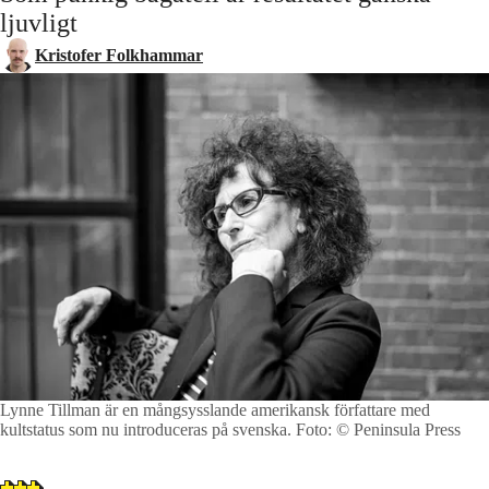
ljuvligt
Kristofer Folkhammar
Lynne Tillman är en mångsysslande amerikansk författare med
kultstatus som nu introduceras på svenska.
Foto: © Peninsula Press