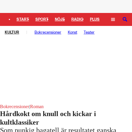
Logga in
START
SPORT
NÖJE
RADIO
PLUS
SÖK
KULTUR
TIPSA
TV
Bokrecensioner
KULTUR
LEDARE
Konst
Teater
Bokrecensioner
|
Roman
Hårdkokt om knull och kickar i
kultklassiker
Som punkig bagatell är resultatet ganska