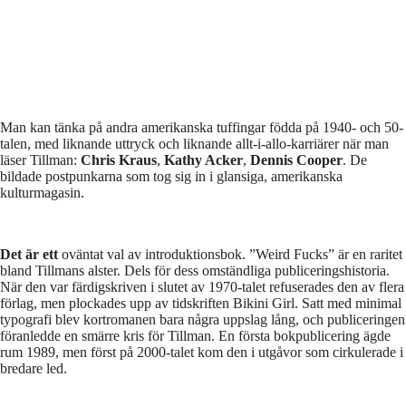
Man kan tänka på andra amerikanska tuffingar födda på 1940- och 50-
talen, med liknande uttryck och liknande allt-i-allo-karriärer när man
läser Tillman:
Chris Kraus
,
Kathy Acker
,
Dennis Cooper
. De
bildade postpunkarna som tog sig in i glansiga, amerikanska
kulturmagasin.
Det är ett
oväntat val av introduktionsbok. ”Weird Fucks” är en raritet
bland Tillmans alster. Dels för dess omständliga publiceringshistoria.
När den var färdigskriven i slutet av 1970-talet refuserades den av flera
förlag, men plockades upp av tidskriften Bikini Girl. Satt med minimal
typografi blev kortromanen bara några uppslag lång, och publiceringen
föranledde en smärre kris för Tillman. En första bokpublicering ägde
rum 1989, men först på 2000-talet kom den i utgåvor som cirkulerade i
bredare led.