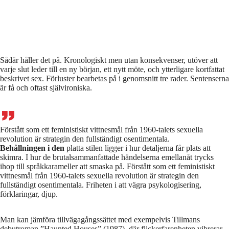
Sådär håller det på. Kronologiskt men utan konsekvenser, utöver att
varje slut leder till en ny början, ett nytt möte, och ytterligare kortfattat
beskrivet sex. Förluster bearbetas på i genomsnitt tre rader. Sentenserna
är få och oftast självironiska.
Förstått som ett feministiskt vittnesmål från 1960-talets sexuella
revolution är strategin den fullständigt osentimentala.
Behållningen i den
platta stilen ligger i hur detaljerna får plats att
skimra. I hur de brutalsammanfattade händelserna emellanåt trycks
ihop till språkkarameller att smaska på. Förstått som ett feministiskt
vittnesmål från 1960-talets sexuella revolution är strategin den
fullständigt osentimentala. Friheten i att vägra psykologisering,
förklaringar, djup.
Man kan jämföra tillvägagångssättet med exempelvis Tillmans
debutroman ”Haunted Houses” (1987), där flickerfarenheten vibrerar