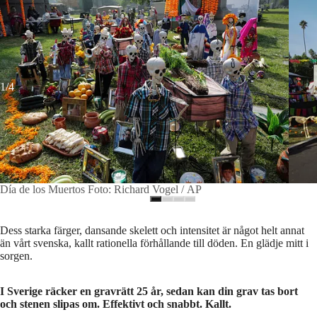
1/4
Día de los Muertos Foto: Richard Vogel / AP
Dess starka färger, dansande skelett och intensitet är något helt annat
än vårt svenska, kallt rationella förhållande till döden. En glädje mitt i
sorgen.
I Sverige räcker en gravrätt 25 år, sedan kan din grav tas bort
och stenen slipas om. Effektivt och snabbt. Kallt.