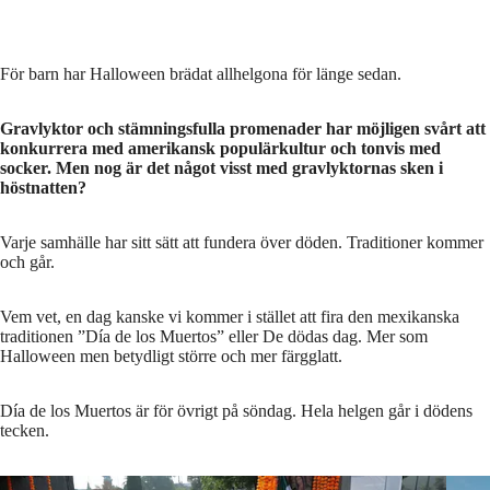
För barn har Halloween brädat allhelgona för länge sedan.
Gravlyktor och stämningsfulla promenader har möjligen svårt att
konkurrera med amerikansk populärkultur och tonvis med
socker. Men nog är det något visst med gravlyktornas sken i
höstnatten?
Varje samhälle har sitt sätt att fundera över döden. Traditioner kommer
och går.
Vem vet, en dag kanske vi kommer i stället att fira den mexikanska
traditionen ”Día de los Muertos” eller De dödas dag. Mer som
Halloween men betydligt större och mer färgglatt.
Día de los Muertos är för övrigt på söndag. Hela helgen går i dödens
tecken.
Día de los Muertos
Foto: Richard Vogel / AP
Día d