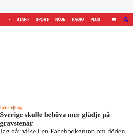
Logga in
START
SPORT
NÖJE
RADIO
PLUS
SÖK
TIPSA
TV
KULTUR
LEDARE
Ledare
|
Prag
Sverige skulle behöva mer glädje på
gravstenar
Jag går vilse i en Facebookgrupp om döden