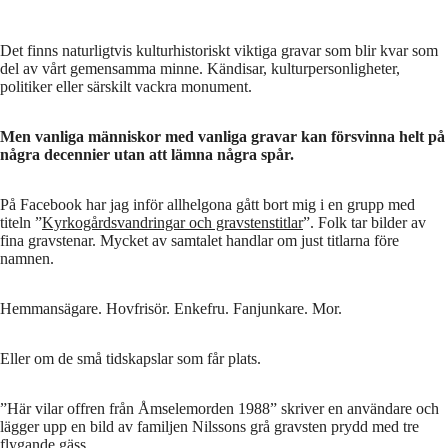
Det finns naturligtvis kulturhistoriskt viktiga gravar som blir kvar som
del av vårt gemensamma minne. Kändisar, kulturpersonligheter,
politiker eller särskilt vackra monument.
Men vanliga människor med vanliga gravar kan försvinna helt på
några decennier utan att lämna några spår.
På Facebook har jag inför allhelgona gått bort mig i en grupp med
titeln ”
Kyrkogårdsvandringar och gravstenstitlar
”. Folk tar bilder av
fina gravstenar. Mycket av samtalet handlar om just titlarna före
namnen.
Hemmansägare. Hovfrisör. Enkefru. Fanjunkare. Mor.
Eller om de små tidskapslar som får plats.
”Här vilar offren från Åmselemorden 1988” skriver en användare och
lägger upp en bild av familjen Nilssons grå gravsten prydd med tre
flygande gäss.