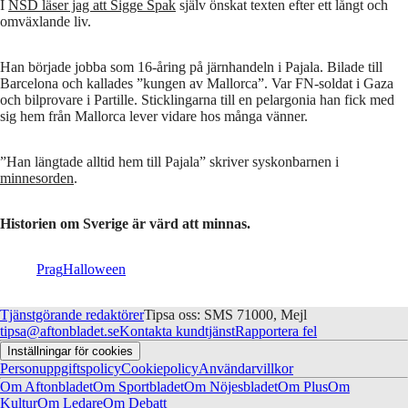
I
NSD läser jag att Sigge Spak
själv önskat texten efter ett långt och
omväxlande liv.
Han började jobba som 16-åring på järnhandeln i Pajala. Bilade till
Barcelona och kallades ”kungen av Mallorca”. Var FN-soldat i Gaza
och bilprovare i Partille. Sticklingarna till en pelargonia han fick med
sig hem från Mallorca lever vidare hos många vänner.
”Han längtade alltid hem till Pajala” skriver syskonbarnen i
minnesorden
.
Historien om Sverige är värd att minnas.
Prag
Halloween
Tjänstgörande redaktörer
Tipsa oss: SMS 71000, Mejl
tipsa@aftonbladet.se
Kontakta kundtjänst
Rapportera fel
Inställningar för cookies
Personuppgiftspolicy
Cookiepolicy
Användarvillkor
Om Aftonbladet
Om Sportbladet
Om Nöjesbladet
Om Plus
Om
Kultur
Om Ledare
Om Debatt