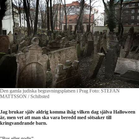
Den gamla judiska begravningsplatsen i Prag
Foto: STEFAN
MATTSSON / Schibsted
Jag brukar själv aldrig komma ihåg vilken dag själva Halloween
är, men vet att man ska vara beredd med sötsaker till
kringvandrande barn.
”Bus eller godis”.