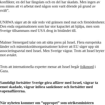
konflikter, en del har fängslats och en del har skadats. Men ingen av
oss minns att vi arbetat med någon som varit döende på grund av
svält”.
UNRWA säger att de står redo vid gränsen med mat och förnödenheter.
Den enda organisationen som har stor kapacitet att hjälpa, men som
Sverige tillsammans med USA drog in biståndet till.
Malmer Stenergard talar om att sätta press på Israel. Flera europeiska
länder och människorättsorganisationer kräver att EU säger upp sitt
associeringsavtal med Israel. Men Sverige vägrar. Trots att Israel bryter
mot avtalet.
Trots att internationella experter menar att Israel begår
folkmord
i
Gaza.
Samtidigt fortsätter Sverige göra affärer med Israel, vägrar ta
emot skadade, vägrar införa sanktioner och fortsätter med
vapenaffärerna.
När nyheten kommer om ”uppropet” som utrikesministern