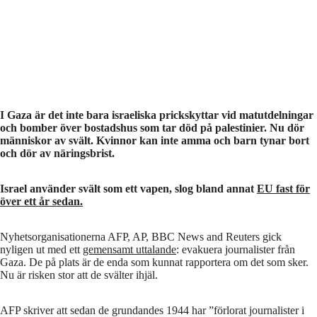
I Gaza är det inte bara israeliska prickskyttar vid matutdelningar
och bomber över bostadshus som tar död på palestinier. Nu dör
människor av svält. Kvinnor kan inte amma och barn tynar bort
och dör av näringsbrist.
Israel använder svält som ett vapen, slog bland annat
EU fast för
över ett år sedan.
Nyhetsorganisationerna AFP, AP, BBC News and Reuters gick
nyligen ut med ett
gemensamt uttalande
: evakuera journalister från
Gaza. De på plats är de enda som kunnat rapportera om det som sker.
Nu är risken stor att de svälter ihjäl.
AFP skriver att sedan de grundandes 1944 har ”förlorat journalister i