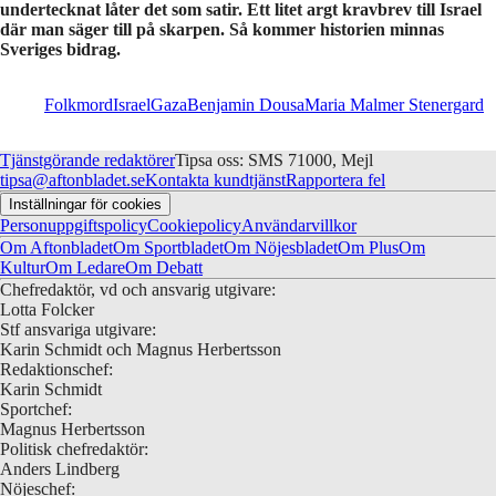
undertecknat låter det som satir. Ett litet argt kravbrev till Israel
där man säger till på skarpen. Så kommer historien minnas
Sveriges bidrag.
Folkmord
Israel
Gaza
Benjamin Dousa
Maria Malmer Stenergard
Tjänstgörande redaktörer
Tipsa oss: SMS 71000, Mejl
tipsa@aftonbladet.se
Kontakta kundtjänst
Rapportera fel
Inställningar för cookies
Personuppgiftspolicy
Cookiepolicy
Användarvillkor
Om Aftonbladet
Om Sportbladet
Om Nöjesbladet
Om Plus
Om
Kultur
Om Ledare
Om Debatt
Chefredaktör, vd och ansvarig utgivare:
Lotta Folcker
Stf ansvariga utgivare:
Karin Schmidt och Magnus Herbertsson
Redaktionschef:
Karin Schmidt
Sportchef:
Magnus Herbertsson
Politisk chefredaktör:
Anders Lindberg
Nöjeschef: