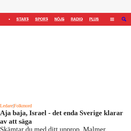
Logga in
START
SPORT
NÖJE
RADIO
PLUS
SÖK
TIPSA
TV
KULTUR
LEDARE
Ledare
|
Folkmord
Aja baja, Israel - det enda Sverige klarar
av att säga
Skämtar du med ditt upprop, Malmer