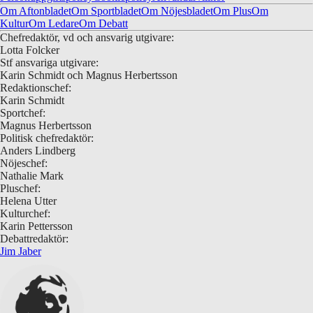
Om Aftonbladet
Om Sportbladet
Om Nöjesbladet
Om Plus
Om
Kultur
Om Ledare
Om Debatt
Chefredaktör, vd och ansvarig utgivare:
Lotta Folcker
Stf ansvariga utgivare:
Karin Schmidt och Magnus Herbertsson
Redaktionschef:
Karin Schmidt
Sportchef:
Magnus Herbertsson
Politisk chefredaktör:
Anders Lindberg
Nöjeschef:
Nathalie Mark
Pluschef:
Helena Utter
Kulturchef:
Karin Pettersson
Debattredaktör:
Jim Jaber