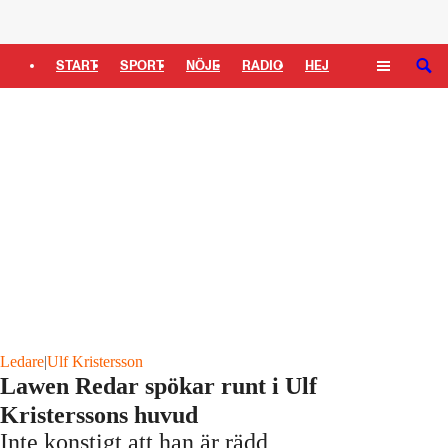
Logga in
START
SPORT
NÖJE
RADIO
HEJ
SÖK
PLUS
TIPSA
TV
KULTUR
LEDARE
Ledare
|
Ulf Kristersson
Lawen Redar spökar runt i Ulf
Kristerssons huvud
Inte konstigt att han är rädd