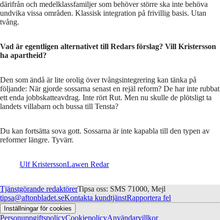
därifrån och medelklassfamiljer som behöver större ska inte behöva
undvika vissa områden. Klassisk integration på frivillig basis. Utan
tvång.
Vad är egentligen alternativet till Redars förslag? Vill Kristersson
ha apartheid?
Den som ändå är lite orolig över tvångsintegrering kan tänka på
följande: När gjorde sossarna senast en rejäl reform? De har inte rubbat
ett enda jobbskatteavdrag. Inte rört Rut. Men nu skulle de plötsligt ta
landets villabarn och bussa till Tensta?
Du kan fortsätta sova gott. Sossarna är inte kapabla till den typen av
reformer längre. Tyvärr.
Ulf Kristersson
Lawen Redar
Tjänstgörande redaktörer
Tipsa oss: SMS 71000, Mejl
tipsa@aftonbladet.se
Kontakta kundtjänst
Rapportera fel
Inställningar för cookies
Personuppgiftspolicy
Cookiepolicy
Användarvillkor