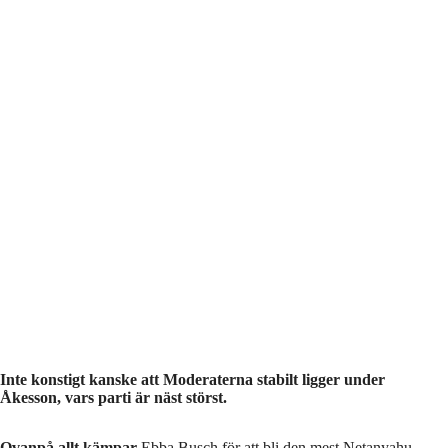
Inte konstigt kanske att Moderaterna stabilt ligger under
Åkesson, vars parti är näst störst.
Ovanpå allt kämpar
Ebba Busch för att bli den mest Netanyahu-