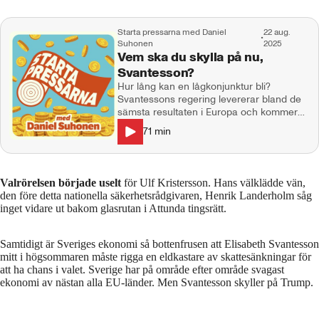
och Jakob Åkersten Brodén/TT.
Starta pressarna med Daniel
22 aug.
•
Suhonen
2025
Vem ska du skylla på nu,
Svantesson?
Hur lång kan en lågkonjunktur bli?
Svantessons regering levererar bland de
sämsta resultaten i Europa och kommer
ständigt med nya felaktiga bortförklaringar.
71
min
Börjar de bli desperata med bara ett år till
valet, underläge i opinionen och en
ljusning som hela tiden skjuts på
framtiden? Vi pratar också om den
Valrörelsen började uselt
för Ulf Kristersson. Hans välklädde vän,
kommande (valfläsks?)-budgeten,
den före detta nationella säkerhetsrådgivaren, Henrik Landerholm såg
Northvolts nya ägare och den nya
inget vidare ut bakom glasrutan i Attunda tingsrätt.
vänstervågen i USA och England med
Zohran Mamdani i New York och Jeremy
Corbyns nya parti Your Party. Katalys och
Samtidigt är Sveriges ekonomi så bottenfrusen att Elisabeth Svantesson
Starta pressarna är tillbaka med första
mitt i högsommaren måste rigga en eldkastare av skattesänkningar för
avsnittet för säsongen. Medverkande:
att ha chans i valet. Sverige har på område efter område svagast
Enna Gerin, Max Jerneck, Elisabeth
ekonomi av nästan alla EU-länder. Men Svantesson skyller på Trump.
Lindberg & Daniel Suhonen.