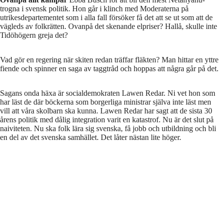
trogna i svensk politik. Hon går i klinch med Moderaterna på
utrikesdepartementet som i alla fall försöker få det att se ut som att de
vägleds av folkrätten. Ovanpå det skenande elpriser? Hallå, skulle inte
Tidöhögern greja det?
Vad gör en regering när skiten redan träffar fläkten? Man hittar en yttre
fiende och spinner en saga av taggtråd och hoppas att några går på det.
Sagans onda häxa är socialdemokraten Lawen Redar. Ni vet hon som
har läst de där böckerna som borgerliga ministrar själva inte läst men
vill att våra skolbarn ska kunna. Lawen Redar har sagt att de sista 30
årens politik med dålig integration varit en katastrof. Nu är det slut på
naiviteten. Nu ska folk lära sig svenska, få jobb och utbildning och bli
en del av det svenska samhället. Det låter nästan lite höger.