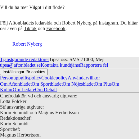
Vill du ha mer Vilgot i ditt flöde?
Följ
Aftonbladets ledarsida
och
Robert Nyberg
på Instagram. Du hittar
oss även på
Tiktok
och
Facebook
.
Robert Nyberg
Tjänstgörande redaktörer
Tipsa oss: SMS 71000, Mejl
tipsa@aftonbladet.se
Kontakta kundtjänst
Rapportera fel
Inställningar för cookies
Personuppgiftspolicy
Cookiepolicy
Användarvillkor
Om Aftonbladet
Om Sportbladet
Om Nöjesbladet
Om Plus
Om
Kultur
Om Ledare
Om Debatt
Chefredaktör, vd och ansvarig utgivare:
Lotta Folcker
Stf ansvariga utgivare:
Karin Schmidt och Magnus Herbertsson
Redaktionschef:
Karin Schmidt
Sportchef:
Magnus Herbertsson