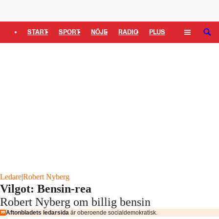
Logga in
START
SPORT
NÖJE
RADIO
PLUS
SÖK
TIPSA
TV
KULTUR
LEDARE
Ledare
|
Robert Nyberg
Vilgot: Bensin-rea
Robert Nyberg om billig bensin
Aftonbladets ledarsida
är oberoende socialdemokratisk.