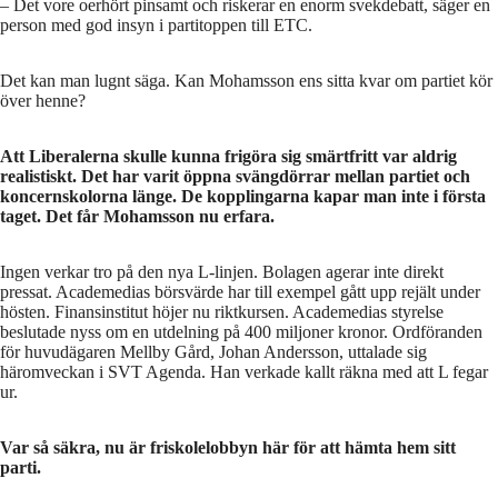
– Det vore oerhört pinsamt och riskerar en enorm svekdebatt, säger en
person med god insyn i partitoppen till ETC.
Det kan man lugnt säga. Kan Mohamsson ens sitta kvar om partiet kör
över henne?
Att Liberalerna skulle kunna frigöra sig smärtfritt var aldrig
realistiskt. Det har varit öppna svängdörrar mellan partiet och
koncernskolorna länge. De kopplingarna kapar man inte i första
taget. Det får Mohamsson nu erfara.
Ingen verkar tro på den nya L-linjen. Bolagen agerar inte direkt
pressat. Academedias börsvärde har till exempel gått upp rejält under
hösten. Finansinstitut höjer nu riktkursen. Academedias styrelse
beslutade nyss om en utdelning på 400 miljoner kronor. Ordföranden
för huvudägaren Mellby Gård, Johan Andersson, uttalade sig
häromveckan i SVT Agenda. Han verkade kallt räkna med att L fegar
ur.
Var så säkra, nu är friskolelobbyn här för att hämta hem sitt
parti.