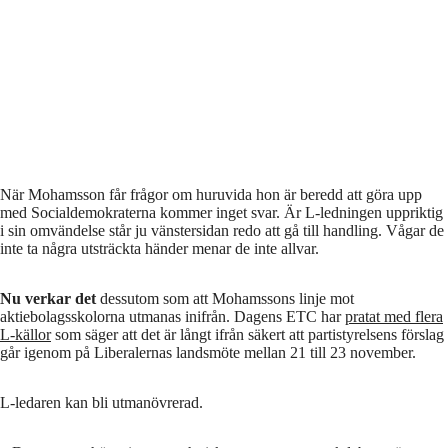
När Mohamsson får frågor om huruvida hon är beredd att göra upp
med Socialdemokraterna kommer inget svar. Är L-ledningen uppriktig
i sin omvändelse står ju vänstersidan redo att gå till handling. Vågar de
inte ta några utsträckta händer menar de inte allvar.
Nu verkar det
dessutom som att Mohamssons linje mot
aktiebolagsskolorna utmanas inifrån. Dagens ETC har
pratat med flera
L-källor
som säger att det är långt ifrån säkert att partistyrelsens förslag
går igenom på Liberalernas landsmöte mellan 21 till 23 november.
L-ledaren kan bli utmanövrerad.