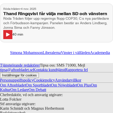
Röda tråden
•
4 nov. 2025
Thand Ringqvist får välja mellan SD och vänstern
Röda Tråden följer upp regerings flopp COP30, C:s nya partiledare
och Förbudsson-kampanjen. Panelen består av Anders Lindberg,
Jonna Sima och Fanny Jönsson.
40
min
Simona Mohamsson
Liberalerna
Vinster i välfärden
Academedia
Tjänstgörande redaktörer
Tipsa oss: SMS 71000, Mejl
tipsa@aftonbladet.se
Kontakta kundtjänst
Rapportera fel
Inställningar för cookies
Personuppgiftspolicy
Cookiepolicy
Användarvillkor
Om Aftonbladet
Om Sportbladet
Om Nöjesbladet
Om Plus
Om
Kultur
Om Ledare
Om Debatt
Chefredaktör, vd och ansvarig utgivare:
Lotta Folcker
Stf ansvariga utgivare:
Karin Schmidt och Magnus Herbertsson
Redaktionschef: