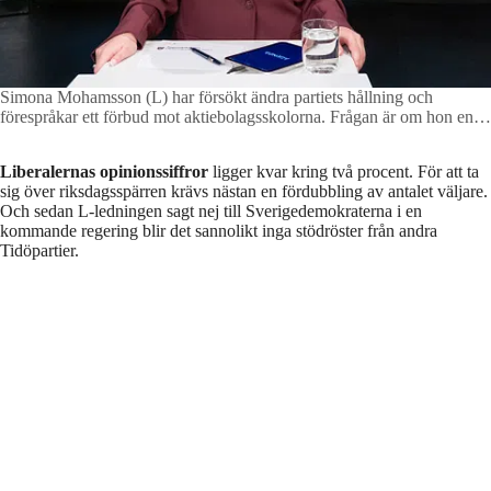
Simona Mohamsson (L) har försökt ändra partiets hållning och
förespråkar ett förbud mot aktiebolagsskolorna. Frågan är om hon ens
får igenom sin linje på partiets kommande landsmöte?
Foto: Fredrik
Wennerlund / Stella
Liberalernas opinionssiffror
ligger kvar kring två procent. För att ta
sig över riksdagsspärren krävs nästan en fördubbling av antalet väljare.
Och sedan L-ledningen sagt nej till Sverigedemokraterna i en
kommande regering blir det sannolikt inga stödröster från andra
Tidöpartier.