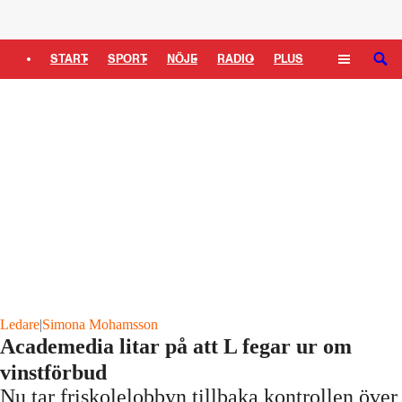
Logga in
START
SPORT
NÖJE
RADIO
PLUS
SÖK
TIPSA
TV
KULTUR
LEDARE
Ledare
|
Simona Mohamsson
Academedia litar på att L fegar ur om
vinstförbud
Nu tar friskolelobbyn tillbaka kontrollen över