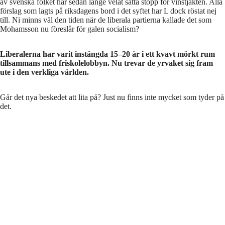
av svenska folket har sedan länge velat sätta stopp för vinstjakten. Alla
förslag som lagts på riksdagens bord i det syftet har L dock röstat nej
till. Ni minns väl den tiden när de liberala partierna kallade det som
Mohamsson nu föreslår för galen socialism?
Liberalerna har varit instängda 15–20 år i ett kvavt mörkt rum
tillsammans med friskolelobbyn. Nu trevar de yrvaket sig fram
ute i den verkliga världen.
Går det nya beskedet att lita på? Just nu finns inte mycket som tyder på
det.