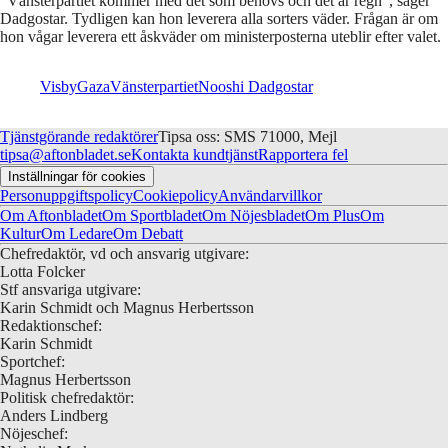
”Vänsterpartiet kommer med det som behövs och det är regn”, säger
Dadgostar. Tydligen kan hon leverera alla sorters väder. Frågan är om
hon vågar leverera ett åskväder om ministerposterna uteblir efter valet.
Visby
Gaza
Vänsterpartiet
Nooshi Dadgostar
Tjänstgörande redaktörer
Tipsa oss: SMS 71000, Mejl
tipsa@aftonbladet.se
Kontakta kundtjänst
Rapportera fel
Inställningar för cookies
Personuppgiftspolicy
Cookiepolicy
Användarvillkor
Om Aftonbladet
Om Sportbladet
Om Nöjesbladet
Om Plus
Om
Kultur
Om Ledare
Om Debatt
Chefredaktör, vd och ansvarig utgivare:
Lotta Folcker
Stf ansvariga utgivare:
Karin Schmidt och Magnus Herbertsson
Redaktionschef:
Karin Schmidt
Sportchef:
Magnus Herbertsson
Politisk chefredaktör:
Anders Lindberg
Nöjeschef: