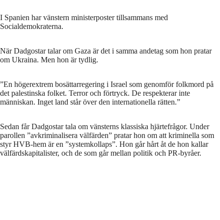
I Spanien har vänstern ministerposter tillsammans med
Socialdemokraterna.
När Dadgostar talar om Gaza är det i samma andetag som hon pratar
om Ukraina. Men hon är tydlig.
”En högerextrem bosättarregering i Israel som genomför folkmord på
det palestinska folket. Terror och förtryck. De respekterar inte
människan. Inget land står över den internationella rätten.”
Sedan får Dadgostar tala om vänsterns klassiska hjärtefrågor. Under
parollen ”avkriminalisera välfärden” pratar hon om att kriminella som
styr HVB-hem är en ”systemkollaps”. Hon går hårt åt de hon kallar
välfärdskapitalister, och de som går mellan politik och PR-byråer.