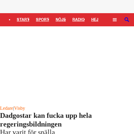
Logga in
START
SPORT
NÖJE
RADIO
HEJ
SÖK
PLUS
TIPSA
TV
KULTUR
LEDARE
Ledare
|
Visby
Dadgostar kan fucka upp hela
regeringsbildningen
Har varit för snälla