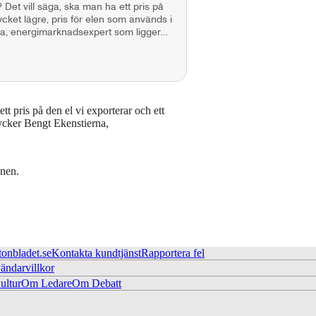
? Det vill säga, ska man ha ett pris på
ycket lägre, pris för elen som används i
na, energimarknadsexpert som ligger
ett pris på den el vi exporterar och ett
tycker Bengt Ekenstierna,
nen.
tonbladet.se
Kontakta kundtjänst
Rapportera fel
ändarvillkor
ltur
Om Ledare
Om Debatt