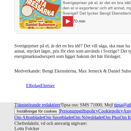
Sverigepriser på el, är det en bra idé
den el vi exporterar och ett annat, m
Sverige? Det tycker Bengt Ekenstier
bakom det här förslaget. Medverkande: Bengt Ekenstierna, Max Jerneck &
70
min
Daniel Suhonen.
Sverigepriser på el, är det en bra idé? Det vill säga, ska man ha 
annat, mycket lägre, pris för elen som används i Sverige? Det 
energimarknadsexpert som ligger bakom det här förslaget.
Medverkande: Bengt Ekenstierna, Max Jerneck & Daniel Suho
Elbolag
Elpriser
Tjänstgörande redaktörer
Tipsa oss: SMS 71000, Mejl
tipsa@af
Personuppgiftspolicy
Cookiepolicy
Anv
Inställningar för cookies
Om Aftonbladet
Om Sportbladet
Om Nöjesbladet
Om Plus
Om Ku
Chefredaktör, vd och ansvarig utgivare:
Lotta Folcker