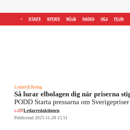
START
SPORT
NÖJE
RADIO
HEJ
PLUS
Ledare
|
Elbolag
Så lurar elbolagen dig när priserna sti
PODD Starta pressarna om Sverigepriser
Ledarredaktionen
Publicerad 2025-11-28 15.51