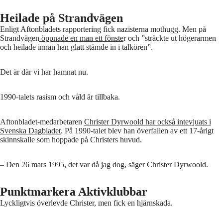
Heilade på Strandvägen
Enligt Aftonbladets rapportering fick nazisterna mothugg. Men på
Strandvägen
öppnade en man ett fönste
r och ”sträckte ut högerarmen
och heilade innan han glatt stämde in i talkören”.
Det är där vi har hamnat nu.
1990-talets rasism och våld är tillbaka.
Aftonbladet-medarbetaren
Christer Dyrwoold har också intevjuats i
Svenska Dagbladet
. På 1990-talet blev han överfallen av ett 17-årigt
skinnskalle som hoppade på Christers huvud.
– Den 26 mars 1995, det var då jag dog, säger Christer Dyrwoold.
Punktmarkera Aktivklubbar
Lyckligtvis överlevde Christer, men fick en hjärnskada.