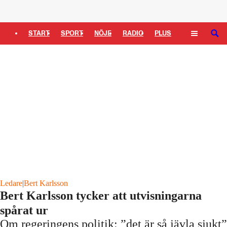
Logga in
START
SPORT
NÖJE
RADIO
PLUS
SÖK
TIPSA
TV
KULTUR
LEDARE
Ledare
|
Bert Karlsson
Bert Karlsson tycker att utvisningarna
spårat ur
Om regeringens politik: ”det är så jävla sjukt”