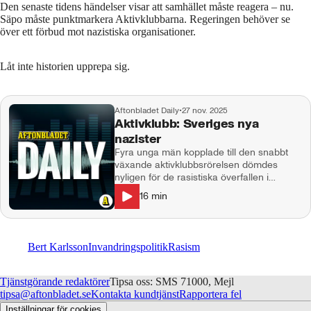
Den senaste tidens händelser visar att samhället måste reagera – nu.
Säpo måste punktmarkera Aktivklubbarna. Regeringen behöver se
över ett förbud mot nazistiska organisationer.
Låt inte historien upprepa sig.
Aftonbladet Daily
•
27 nov. 2025
Aktivklubb: Sveriges nya
nazister
Fyra unga män kopplade till den snabbt
växande aktivklubbsrörelsen dömdes
nyligen för de rasistiska överfallen i
Stockholm i augusti. Samtidigt varnar
16
min
polisen för att de nazistiska grupperna nu
finns på flera håll i landet – och har
tillgång till vapen och explosiva ämnen.
Vad är Aktivklubb? Är vi på väg in i en ny
Bert Karlsson
Invandringspolitik
Rasism
våg av nynazism? Och varför dras unga
män från välbärgade områden in i
extremhögern? Gäst: Linda Hjertén,
Tjänstgörande redaktörer
Tipsa oss: SMS 71000, Mejl
krimreporter och kolumnist på Aftonbladet
tipsa@aftonbladet.se
Kontakta kundtjänst
Rapportera fel
Programledare och producent: Love
Inställningar för cookies