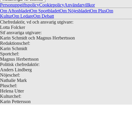
Isakson Svensén Klipp från: TV4 Kontakt:
Personuppgiftspolicy
Cookiepolicy
Användarvillkor
podcast@aftonbladet.se
Om Aftonbladet
Om Sportbladet
Om Nöjesbladet
Om Plus
Om
Kultur
Om Ledare
Om Debatt
Chefredaktör, vd och ansvarig utgivare:
Lotta Folcker
Stf ansvariga utgivare:
Karin Schmidt och Magnus Herbertsson
Redaktionschef:
Karin Schmidt
Sportchef:
Magnus Herbertsson
Politisk chefredaktör:
Anders Lindberg
Nöjeschef:
Nathalie Mark
Pluschef:
Helena Utter
Kulturchef:
Karin Pettersson
Debattredaktör:
Jim Jaber