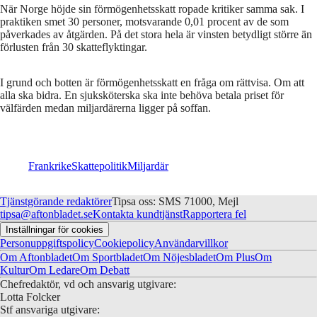
När Norge höjde sin förmögenhetsskatt ropade kritiker samma sak. I
praktiken smet 30 personer, motsvarande 0,01 procent av de som
påverkades av åtgärden. På det stora hela är vinsten betydligt större än
förlusten från 30 skatteflyktingar.
I grund och botten är förmögenhetsskatt en fråga om rättvisa. Om att
alla ska bidra. En sjuksköterska ska inte behöva betala priset för
välfärden medan miljardärerna ligger på soffan.
Frankrike
Skattepolitik
Miljardär
Tjänstgörande redaktörer
Tipsa oss: SMS 71000, Mejl
tipsa@aftonbladet.se
Kontakta kundtjänst
Rapportera fel
Inställningar för cookies
Personuppgiftspolicy
Cookiepolicy
Användarvillkor
Om Aftonbladet
Om Sportbladet
Om Nöjesbladet
Om Plus
Om
Kultur
Om Ledare
Om Debatt
Chefredaktör, vd och ansvarig utgivare:
Lotta Folcker
Stf ansvariga utgivare: