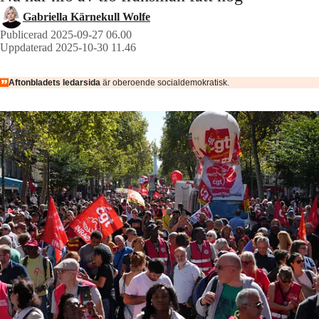
Gabriella Kärnekull Wolfe
Publicerad 2025-09-27 06.00
Uppdaterad 2025-10-30 11.46
Aftonbladets ledarsida
är oberoende socialdemokratisk.