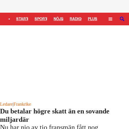
Logga in
START
SPORT
NÖJE
RADIO
PLUS
SÖK
TIPSA
TV
KULTUR
LEDARE
Ledare
|
Frankrike
Du betalar högre skatt än en sovande
miljardär
Nu har nio av tio fransmän fått nog