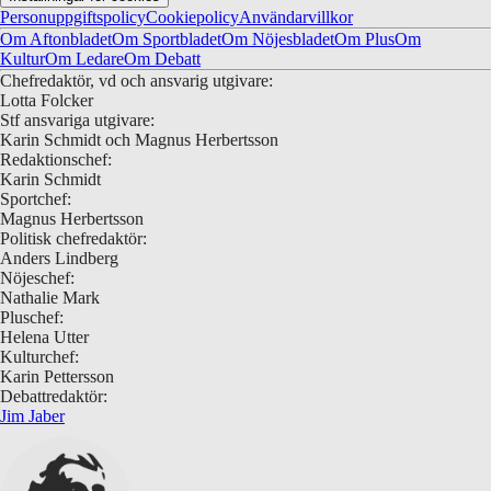
Personuppgiftspolicy
Cookiepolicy
Användarvillkor
Om Aftonbladet
Om Sportbladet
Om Nöjesbladet
Om Plus
Om
Kultur
Om Ledare
Om Debatt
Chefredaktör, vd och ansvarig utgivare:
Lotta Folcker
Stf ansvariga utgivare:
Karin Schmidt och Magnus Herbertsson
Redaktionschef:
Karin Schmidt
Sportchef:
Magnus Herbertsson
Politisk chefredaktör:
Anders Lindberg
Nöjeschef:
Nathalie Mark
Pluschef:
Helena Utter
Kulturchef:
Karin Pettersson
Debattredaktör:
Jim Jaber