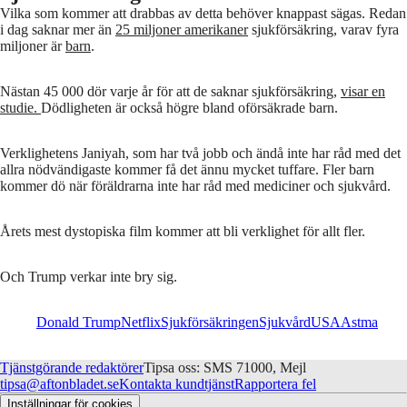
Vilka som kommer att drabbas av detta behöver knappast sägas. Redan
i dag saknar mer än
25 miljoner amerikaner
sjukförsäkring, varav fyra
miljoner är
barn
.
Nästan 45 000 dör varje år för att de saknar sjukförsäkring,
visar en
studie.
Dödligheten är också högre bland oförsäkrade barn.
Verklighetens Janiyah, som har två jobb och ändå inte har råd med det
allra nödvändigaste kommer få det ännu mycket tuffare. Fler barn
kommer dö när föräldrarna inte har råd med mediciner och sjukvård.
Årets mest dystopiska film kommer att bli verklighet för allt fler.
Och Trump verkar inte bry sig.
Donald Trump
Netflix
Sjukförsäkringen
Sjukvård
USA
Astma
Tjänstgörande redaktörer
Tipsa oss: SMS 71000, Mejl
tipsa@aftonbladet.se
Kontakta kundtjänst
Rapportera fel
Inställningar för cookies