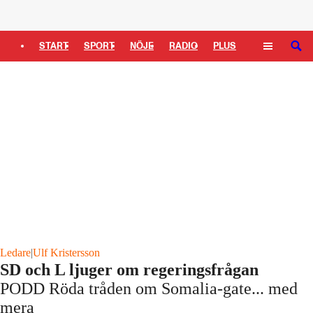
Logga in
START
SPORT
NÖJE
RADIO
PLUS
SÖK
TIPSA
TV
KULTUR
LEDARE
Ledare
|
Ulf Kristersson
SD och L ljuger om regeringsfrågan
PODD Röda tråden om Somalia-gate... med
mera