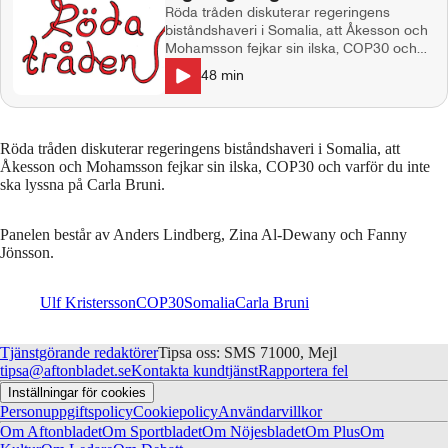
Röda tråden diskuterar regeringens
biståndshaveri i Somalia, att Åkesson och
Mohamsson fejkar sin ilska, COP30 och
varför du inte ska lyssna på Carla Bruni.
48
min
Panelen består av Anders Lindberg, Zina
Al-Dewany och Fanny Jönsson.
Röda tråden diskuterar regeringens biståndshaveri i Somalia, att
Åkesson och Mohamsson fejkar sin ilska, COP30 och varför du inte
ska lyssna på Carla Bruni.
Panelen består av Anders Lindberg, Zina Al-Dewany och Fanny
Jönsson.
Ulf Kristersson
COP30
Somalia
Carla Bruni
Tjänstgörande redaktörer
Tipsa oss: SMS 71000, Mejl
tipsa@aftonbladet.se
Kontakta kundtjänst
Rapportera fel
Inställningar för cookies
Personuppgiftspolicy
Cookiepolicy
Användarvillkor
Om Aftonbladet
Om Sportbladet
Om Nöjesbladet
Om Plus
Om