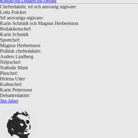
Kultur
Om Ledare
Om Debatt
Chefredaktör, vd och ansvarig utgivare:
Lotta Folcker
Stf ansvariga utgivare:
Karin Schmidt och Magnus Herbertsson
Redaktionschef:
Karin Schmidt
Sportchef:
Magnus Herbertsson
Politisk chefredaktör:
Anders Lindberg
Nöjeschef:
Nathalie Mark
Pluschef:
Helena Utter
Kulturchef:
Karin Pettersson
Debattredaktör:
Jim Jaber