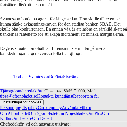
fortsätter alltså att ticka uppåt.
Svantesson borde ha agerat för länge sedan. Hon skulle till exempel
kunna sänka avkastningskraven för den statliga banken SBAB. Det
skulle öka konkurrensen. En annan väg är att införa en särskild skatt på
bankernas räntenetto för att skapa incitament att minska marginalerna.
Dagens situation är ohållbar. Finansministern tittar på medan
bankledningarna ger svenska folket långfingret.
Elisabeth Svantesson
Boränta
Styrränta
Tjänstgörande redaktörer
Tipsa oss: SMS 71000, Mejl
tipsa@aftonbladet.se
Kontakta kundtjänst
Rapportera fel
Inställningar för cookies
Personuppgiftspolicy
Cookiepolicy
Användarvillkor
Om Aftonbladet
Om Sportbladet
Om Nöjesbladet
Om Plus
Om
Kultur
Om Ledare
Om Debatt
Chefredaktör, vd och ansvarig utgivare: