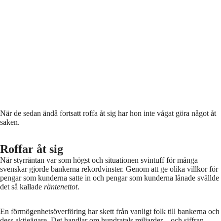
När de sedan ändå fortsatt roffa åt sig har hon inte vågat göra något åt
saken.
Roffar åt sig
När styrräntan var som högst och situationen svintuff för många
svenskar gjorde bankerna rekordvinster. Genom att ge olika villkor för
pengar som kunderna satte in och pengar som kunderna lånade svällde
det så kallade
räntenettot
.
En förmögenhetsöverföring har skett från vanligt folk till bankerna och
dess aktieägare. Det handlar om hundratals miljarder – och siffran