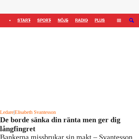
Logga in
START
SPORT
NÖJE
RADIO
PLUS
SÖK
TIPSA
TV
KULTUR
LEDARE
Ledare
|
Elisabeth Svantesson
De borde sänka din ränta men ger dig
långfingret
Bankerna missbrukar sin makt – Svantesson