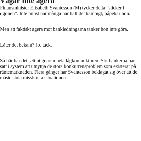
Vågar inte agera
Finansminister Elisabeth Svantesson (M) tycker detta ”sticker i
ögonen”. Inte minst när många har haft det kämpigt, påpekar hon.
Men att faktiskt agera mot bankledningarna tänker hon inte göra.
Låter det bekant? Jo, tack.
Så här har det sett ut genom hela lågkonjunkturen. Storbankerna har
satt i system att utnyttja de stora konkurrensproblem som existerar på
räntemarknaden. Flera gånger har Svantesson beklagat sig över att de
måste sluta missbruka situationen.