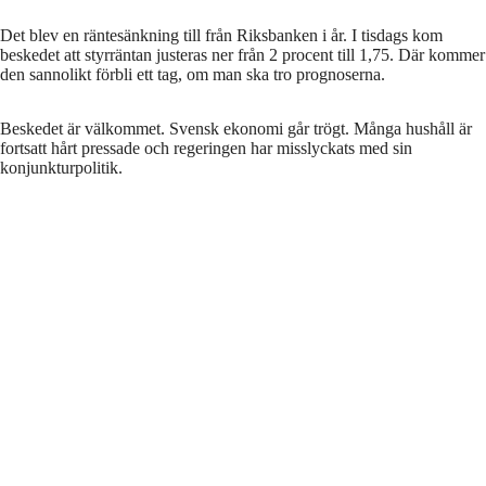
på hushållens bekostnad.
Foto: Henrik Montgomery/TT
Det blev en räntesänkning till från Riksbanken i år. I tisdags kom
beskedet att styrräntan justeras ner från 2 procent till 1,75. Där kommer
den sannolikt förbli ett tag, om man ska tro prognoserna.
Beskedet är välkommet. Svensk ekonomi går trögt. Många hushåll är
fortsatt hårt pressade och regeringen har misslyckats med sin
konjunkturpolitik.