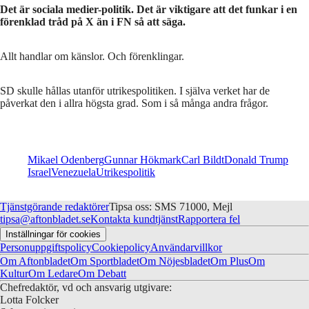
Det är sociala medier-politik. Det är viktigare att det funkar i en
förenklad tråd på X än i FN så att säga.
Allt handlar om känslor. Och förenklingar.
SD skulle hållas utanför utrikespolitiken. I själva verket har de
påverkat den i allra högsta grad. Som i så många andra frågor.
Mikael Odenberg
Gunnar Hökmark
Carl Bildt
Donald Trump
Israel
Venezuela
Utrikespolitik
Tjänstgörande redaktörer
Tipsa oss: SMS 71000, Mejl
tipsa@aftonbladet.se
Kontakta kundtjänst
Rapportera fel
Inställningar för cookies
Personuppgiftspolicy
Cookiepolicy
Användarvillkor
Om Aftonbladet
Om Sportbladet
Om Nöjesbladet
Om Plus
Om
Kultur
Om Ledare
Om Debatt
Chefredaktör, vd och ansvarig utgivare:
Lotta Folcker