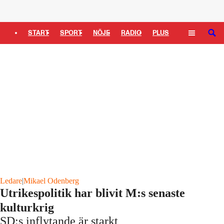
Logga in
START
SPORT
NÖJE
RADIO
PLUS
SÖK
TIPSA
TV
KULTUR
LEDARE
Ledare
|
Mikael Odenberg
Utrikespolitik har blivit M:s senaste
kulturkrig
SD:s inflytande är starkt