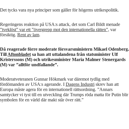
Det tycks vara nya principer som gäller för högerns utrikespolitik.
Regeringens reaktion på USA:s attack, det som Carl Bildt menade
”tveklöst” var ett ”övergrepp mot den internationella rätten”,
var
försiktig.
Rent av lam
.
Då reagerade förre moderate försvarsministern Mikael Odenberg.
Till
Aftonbladet
sa han att uttalandena från statsminister Ulf
Kristerssons (M) och utrikesminister Maria Malmer Stenergards
(M) var ”alltför undfallande”.
Moderatveteranen Gunnar Hökmark var däremot tydlig med
fördömanden av USA:s agerande. I
Dagens Industri
skrev han att
Europa måste agera för en internationell rättsordning. ”Annars
samtycker vi tyst till en utveckling där Trumps röda matta för Putin blir
symbolen för en värld där makt står över rätt.”