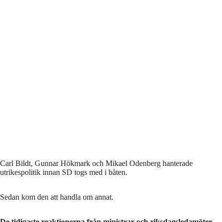
Carl Bildt, Gunnar Hökmark och Mikael Odenberg hanterade
utrikespolitik innan SD togs med i båten.
Sedan kom den att handla om annat.
De tidigaste reaktionerna från ministrar och riksdagsledamöter