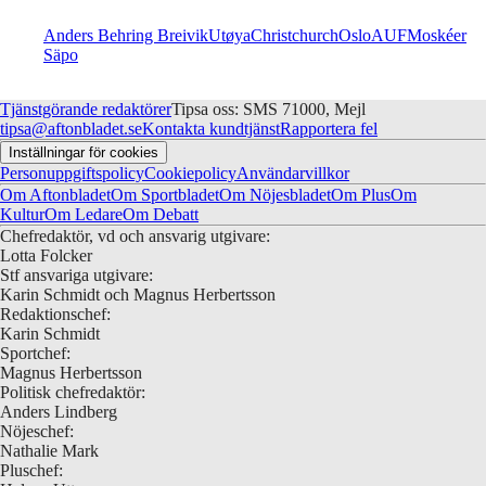
Anders Behring Breivik
Utøya
Christchurch
Oslo
AUF
Moskéer
Säpo
Tjänstgörande redaktörer
Tipsa oss: SMS 71000, Mejl
tipsa@aftonbladet.se
Kontakta kundtjänst
Rapportera fel
Inställningar för cookies
Personuppgiftspolicy
Cookiepolicy
Användarvillkor
Om Aftonbladet
Om Sportbladet
Om Nöjesbladet
Om Plus
Om
Kultur
Om Ledare
Om Debatt
Chefredaktör, vd och ansvarig utgivare:
Lotta Folcker
Stf ansvariga utgivare:
Karin Schmidt och Magnus Herbertsson
Redaktionschef:
Karin Schmidt
Sportchef:
Magnus Herbertsson
Politisk chefredaktör:
Anders Lindberg
Nöjeschef:
Nathalie Mark
Pluschef: