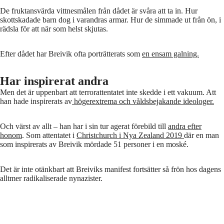
De fruktansvärda vittnesmålen från dådet är svåra att ta in. Hur
skottskadade barn dog i varandras armar. Hur de simmade ut från ön, i
rädsla för att när som helst skjutas.
Efter dådet har Breivik ofta porträtterats som
en ensam galning.
Har inspirerat andra
Men det är uppenbart att terrorattentatet inte skedde i ett vakuum. Att
han hade inspirerats av
högerextrema och våldsbejakande ideologer.
Och värst av allt – han har i sin tur agerat förebild till
andra efter
honom
. Som attentatet i
Christchurch i Nya Zealand 2019
där en man
som inspirerats av Breivik mördade 51 personer i en moské.
Det är inte otänkbart att Breiviks manifest fortsätter så frön hos dagens
alltmer radikaliserade nynazister.