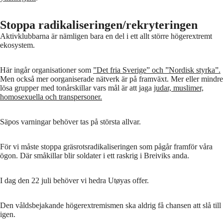
Stoppa radikaliseringen/rekryteringen
Aktivklubbarna är nämligen bara en del i ett allt större högerextremt
ekosystem.
Här ingår organisationer som
”Det fria Sverige” och ”Nordisk styrka”.
Men också mer oorganiserade nätverk är på framväxt. Mer eller mindre
lösa grupper med tonårskillar vars mål är att jaga
judar, muslimer,
homosexuella och transpersoner.
Säpos varningar behöver tas på största allvar.
För vi måste stoppa gräsrotsradikaliseringen som pågår framför våra
ögon. Där småkillar blir soldater i ett raskrig i Breiviks anda.
I dag den 22 juli behöver vi hedra Utøyas offer.
Den våldsbejakande högerextremismen ska aldrig få chansen att slå till
igen.