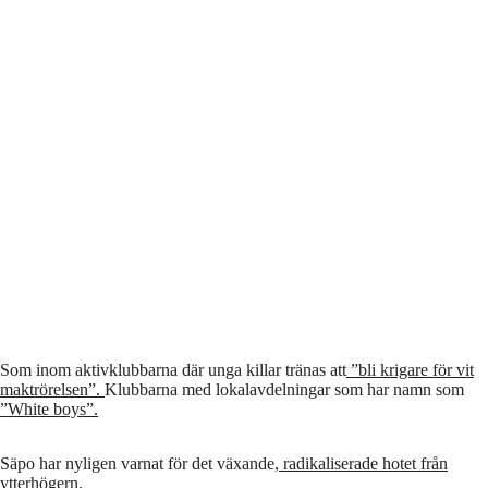
Som inom aktivklubbarna där unga killar tränas att
”bli krigare för vit
maktrörelsen”.
Klubbarna med lokalavdelningar som har namn som
”White boys”.
Säpo har nyligen varnat för det växande
, radikaliserade hotet från
ytterhögern
.