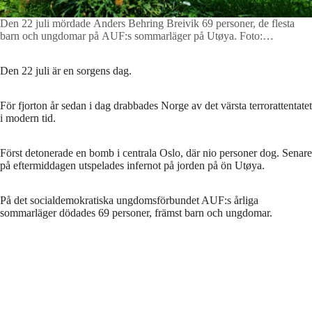
Den 22 juli mördade Anders Behring Breivik 69 personer, de flesta
barn och ungdomar på AUF:s sommarläger på Utøya.
Foto:
ERICSSON MARCUS/Aftonbladet
Den 22 juli är en sorgens dag.
För fjorton år sedan i dag drabbades Norge av det värsta terrorattentatet
i modern tid.
Först detonerade en bomb i centrala Oslo, där nio personer dog. Senare
på eftermiddagen utspelades infernot på jorden på ön Utøya.
På det socialdemokratiska ungdomsförbundet AUF:s årliga
sommarläger dödades 69 personer, främst barn och ungdomar.