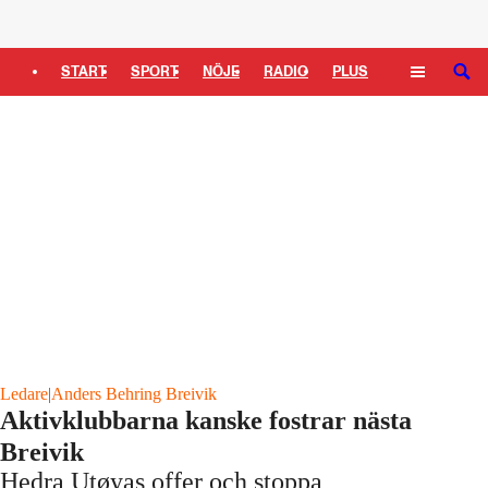
Logga in
START
SPORT
NÖJE
RADIO
PLUS
SÖK
TIPSA
TV
KULTUR
LEDARE
Ledare
|
Anders Behring Breivik
Aktivklubbarna kanske fostrar nästa
Breivik
Hedra Utøyas offer och stoppa