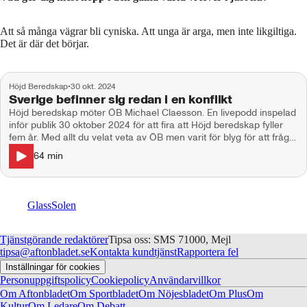
Att så många vägrar bli cyniska. Att unga är arga, men inte likgiltiga.
Det är där det börjar.
Höjd Beredskap
•
30 okt. 2024
Sverige befinner sig redan i en konflikt
Höjd beredskap möter ÖB Michael Claesson. En livepodd inspelad
inför publik 30 oktober 2024 för att fira att Höjd beredskap fyller
fem år. Med allt du velat veta av ÖB men varit för blyg för att fråga.
Av och med Patrik Oksanen, Amanda Wollstad, Johan Wiktorin
64
min
och Anders Lindberg
Glass
Solen
Tjänstgörande redaktörer
Tipsa oss: SMS 71000, Mejl
tipsa@aftonbladet.se
Kontakta kundtjänst
Rapportera fel
Inställningar för cookies
Personuppgiftspolicy
Cookiepolicy
Användarvillkor
Om Aftonbladet
Om Sportbladet
Om Nöjesbladet
Om Plus
Om
Kultur
Om Ledare
Om Debatt