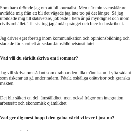
Som barn drömde jag om att bli journalist. Men när min svensklärare
avrådde mig från att bli det vågade jag inte tro på det längre. Så jag
utbildade mig till statsvetare, jobbade i flera år på myndighet och inom
civilsamhället. Till sist tog jag ändå språnget och blev ledarskribent.
Jag driver eget företag inom kommunikation och opinionsbildning och
startade för snart ett år sedan Jämställdhetsinsititutet.
Vad vill du särkilt skriva om i sommar?
Jag vill skriva om sådant som drabbar den lilla människan. Lyfta sådant
som riskerar att gå under radarn. Påtala oskäliga orättvisor och granska
makten.
Det blir säkert en del jämställdhet, men också frågor om integration,
arbetsrätt och ekonomisk ojämlikhet.
Vad ger dig mest hopp i den galna värld vi lever i just nu?