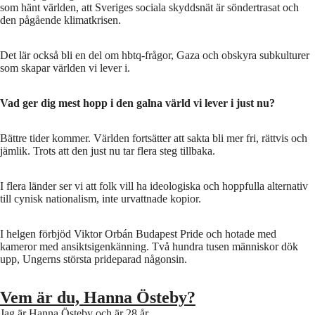
som hänt världen, att Sveriges sociala skyddsnät är söndertrasat och
den pågående klimatkrisen.
Det lär också bli en del om hbtq-frågor, Gaza och obskyra subkulturer
som skapar världen vi lever i.
Vad ger dig mest hopp i den galna värld vi lever i just nu?
Bättre tider kommer. Världen fortsätter att sakta bli mer fri, rättvis och
jämlik. Trots att den just nu tar flera steg tillbaka.
I flera länder ser vi att folk vill ha ideologiska och hoppfulla alternativ
till cynisk nationalism, inte urvattnade kopior.
I helgen förbjöd Viktor Orbán Budapest Pride och hotade med
kameror med ansiktsigenkänning. Två hundra tusen människor dök
upp, Ungerns största prideparad någonsin.
Vem är du, Hanna Östeby?
Jag är Hanna Östeby och är 28 år.