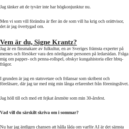
Jag tänker att de tyvärr inte har högkonjunktur nu.
Men vi som vill förändra är fler än de som vill ha krig och orättvisor,
det är jag övertygad om.
Vem är du, Signe Krantz?
Jag är en finsmakare av fulkultur, en av Sveriges främsta experter på
memes och försöker vara den nördigaste personen på ledarsidan. Fråga
mig om papper- och penna-rollspel, obskyr kungahistoria eller hbtq-
frågor.
I grunden är jag en statsvetare och frilansar som skribent och
föreläsare, där jag tar med mig min långa erfarenhet från föreningslivet.
Jag höll till och med ett fejkat årsmöte som min 30-årsfest.
Vad vill du särskilt skriva om i sommar?
Nu har jag äntligen chansen att hålla låda om varför AI är det sämsta