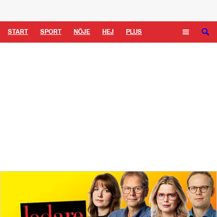
Logga in
START
SPORT
NÖJE
HEJ
PLUS
TIPSA
TV
KULTUR
LEDARE