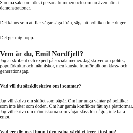
Samma sak som hörs i personalrummen och som nu även hörs i
demonstrationer.
Det känns som att fler vågar säga ifrån, säga att politiken inte duger.
Det ger mig hopp.
Vem är du, Emil Nordfjell?
Jag är skribent och expert på sociala medier. Jag skriver om politik,
populärkultur och människor, men kanske framför allt om klass- och
generationsgap.
Vad vill du särskilt skriva om i sommar?
Jag vill skriva om skiftet som pågår. Om hur unga väntar på politiker
som inte låter som döden. Om hur gamla konflikter fått nya plattformar.
Jag vill skriva om människorna som vågar slåss för något, inte bara
emot.
Vad ger dig mest hopp i den galna värld vi lever i just nu?