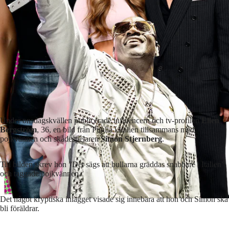
Under onsdagskvällen publicerade influencern och tv-profilen
Ellen
Bergström
, 36, en bild från Puglia i Italien tillsammans med
pojkvännen och skådespelaren
Simon Stjernberg
.
Till bilden skrev hon ”Det sägs att bullarna gräddas snabbare i Italien”
och taggade pojkvännen.
Det något kryptiska inlägget visade sig innebära att hon och Simon ska
bli föräldrar.