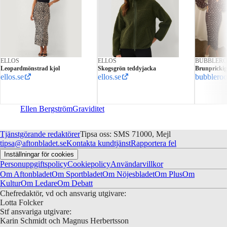
ELLOS
ELLOS
BUBBLER
Leopardmönstrad kjol
Skogsgrön teddyjacka
Brunprickig
ellos.se
ellos.se
bubblero
Ellen Bergström
Graviditet
Tjänstgörande redaktörer
Tipsa oss: SMS 71000, Mejl
tipsa@aftonbladet.se
Kontakta kundtjänst
Rapportera fel
Inställningar för cookies
Personuppgiftspolicy
Cookiepolicy
Användarvillkor
Om Aftonbladet
Om Sportbladet
Om Nöjesbladet
Om Plus
Om
Kultur
Om Ledare
Om Debatt
Chefredaktör, vd och ansvarig utgivare:
Lotta Folcker
Stf ansvariga utgivare:
Karin Schmidt och Magnus Herbertsson