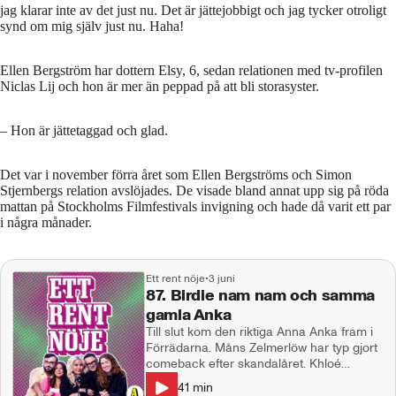
jag klarar inte av det just nu. Det är jättejobbigt och jag tycker otroligt
synd om mig själv just nu. Haha!
Ellen Bergström har dottern Elsy, 6, sedan relationen med tv-profilen
Niclas Lij och hon är mer än peppad på att bli storasyster.
– Hon är jättetaggad och glad.
Det var i november förra året som Ellen Bergströms och Simon
Stjernbergs relation avslöjades. De visade bland annat upp sig på röda
mattan på Stockholms Filmfestivals invigning och hade då varit ett par
i några månader.
Ett rent nöje
•
3 juni
87. Birdie nam nam och samma
gamla Anka
Till slut kom den riktiga Anna Anka fram i
Förrädarna. Måns Zelmerlöw har typ gjort
comeback efter skandalåret. Khloé
Kardashian har tvingat sitt ex att sterilisera
41
min
sig och en Hollywoodstjärnas barn har