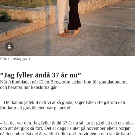
Foto: Instagram.
”Jag fyller ändå 37 år nu”
När Aftonbladet når Ellen Bergström tackar hon för gratulationerna
och berättar hur känslorna går.
– Det känns jättekul och vi är så glada, säger Ellen Bergström och
förklarar att graviditeten var planerad:
– Ja, det var den. Jag fyller ändå 37 år nu så jag är glad att det ens gick
och att det gick så fort. Det är dags i slutet på november eller i början
på december. Så det är väldigt tidigt nu i graviditeten och jag är bara i