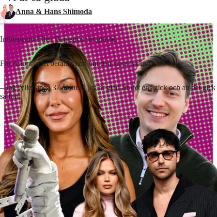
Anna & Hans Shimoda
Influencern Ellen Bergström är gravid.
För Aftonbladet berättar hon om den stora lyckan.
– Jag fyller ändå 37 år nu så jag är glad att det ens gick och att det gick
så fort.
Lyssna på artikeln
3
min