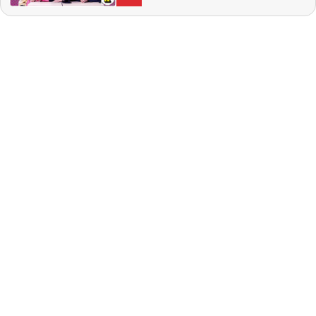
tagit studenten i Sverige, tack vare Young
Royals. I studion: Natalie Demirian Genna,
Annie Månsson, Markus Larsson.
Producent: Maja Andersson Kontakt:
ettrentnoje@aftonbladet.se Ansvarig
utgivare: Lotta Folcker