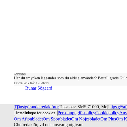
ANNONS
Har du smycken liggandes som du aldrig använder? Beställ gratis Gul
Extern länk från Guldbrev
Runar Sögaard
Tjänstgörande redaktörer
Tipsa oss: SMS 71000, Mejl
tipsa@af
Personuppgiftspolicy
Cookiepolicy
Anv
Inställningar för cookies
Om Aftonbladet
Om Sportbladet
Om Nöjesbladet
Om Plus
Om Ku
Chefredaktör, vd och ansvarig utgivare: