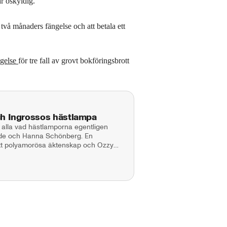
r oskyldig.
två månaders fängelse och att betala ett
ngelse
för tre fall av grovt bokföringsbrott
ch Ingrossos hästlampa
 alla vad hästlamporna egentligen
aade och Hanna Schönberg. En
 sitt polyamorösa äktenskap och Ozzy
 Maja Andersson Kontakt:
tgivare: Lotta Folcker