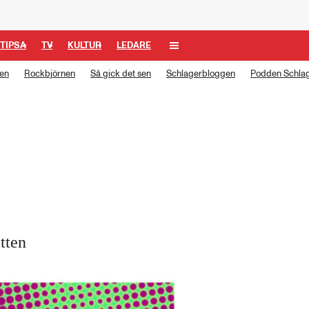
TIPSA
TV
KULTUR
LEDARE
len
Rockbjörnen
Så gick det sen
Schlagerbloggen
Podden Schlag
tten