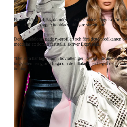
Runar Sögaard
, 58, dömdes till två månaders fängelse för pen
januari 2025,
något Aftonbladet tidigare skrivit om.
Den skandalomsusade tv-profilen och före detta predikanten öv
meddelar att domen fastställs, skriver
Expressen
.
”Det som har lagts fram i hovrätten ger i övrigt inte anledning
tingsrätten har gjort i fråga om de tilltalade har begått de åtala
tidningen.