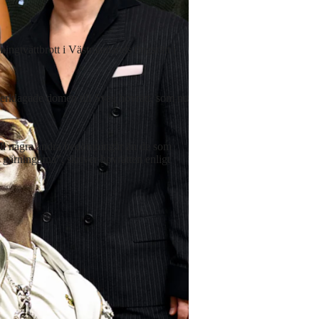
ningtvättbrott i Västmanlands tingsrätt i
erklagade domen till Svea hovrätt, som nu
 till några andra bedömningar än de som
de gärningarna”, skriver hovrätten enligt