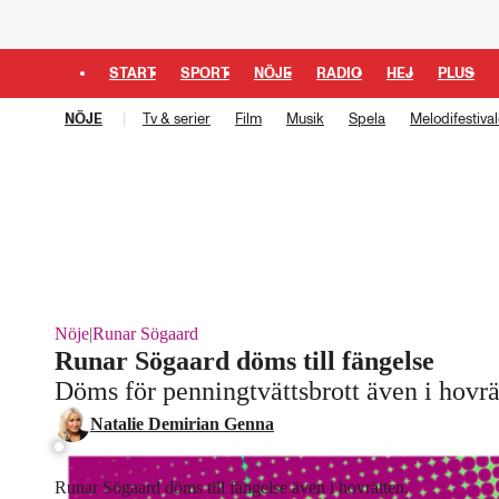
START
SPORT
NÖJE
RADIO
HEJ
PLUS
NÖJE
Tv & serier
Film
Musik
Spela
Melodifestiva
Nöje
|
Runar Sögaard
Runar Sögaard döms till fängelse
Döms för penningtvättsbrott även i hovrä
Natalie Demirian Genna
Runar Sögaard döms till fängelse även i hovrätten.