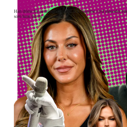
Han döms för penningtvättsbrott och fängelse i två månader efte
som lurat till sig pengarna.
Lyssna på artikeln
2
min