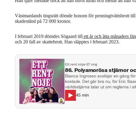
Han själv menade dock att han blivit lurad och menar att han va
Västmanlands tingsrätt dömde honom för penningtvättsbrott till 
skadestånd på 72 000 kronor.
I februari 2019 dömdes Sögaard till
ett år och åtta månaders fä
och 20 fall av skattebrott. Han släpptes i februari 2023.
Ett rent nöje
•
27 maj
86. Polyamorösa stjärnor o
Bianca Ingrosso avslöjar en gång för
kostade. Det går bra nu, för Eric S
världsstjärna talar ut om reglerna i
Osbourne ska återuppstå. I studion: Natalie Demirian Genna, Markus
45
min
Larsson, Stina Dahlgren. Producent:
ettrentnoje@aftonbladet.se Ansvarig u