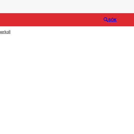
Logga in
SÖK
erkoll