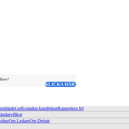
dbrev!
KLICKA HÄR!
tonbladet.se
Kontakta kundtjänst
Rapportera fel
ändarvillkor
ltur
Om Ledare
Om Debatt