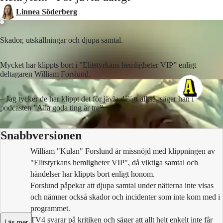
Linnea Söderberg
Skador, utskällningar och djupa samtal.
Mycket har klippts bort i ”Elitstyrkans hemligheter VIP” enligt
deltagaren William Forslund.
– Jag tycker de har klippt det för jävla dåligt alltså, säger han i
podcasten ”Alla goda ting är tre”.
Snabbversionen
William "Kulan" Forslund är missnöjd med klippningen av
"Elitstyrkans hemligheter VIP", då viktiga samtal och
händelser har klippts bort enligt honom.
Forslund påpekar att djupa samtal under nätterna inte visas
och nämner också skador och incidenter som inte kom med i
programmet.
TV4 svarar på kritiken och säger att allt helt enkelt inte får
Läs mer