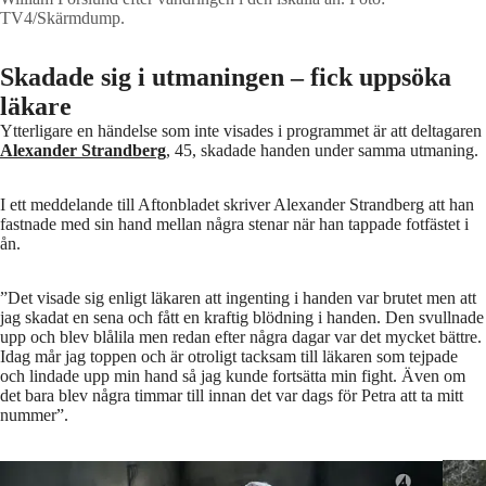
TV4/Skärmdump.
Skadade sig i utmaningen – fick uppsöka
läkare
Ytterligare en händelse som inte visades i programmet är att deltagaren
Alexander Strandberg
, 45, skadade handen under samma utmaning.
I ett meddelande till Aftonbladet skriver Alexander Strandberg att han
fastnade med sin hand mellan några stenar när han tappade fotfästet i
ån.
”Det visade sig enligt läkaren att ingenting i handen var brutet men att
jag skadat en sena och fått en kraftig blödning i handen. Den svullnade
upp och blev blålila men redan efter några dagar var det mycket bättre.
Idag mår jag toppen och är otroligt tacksam till läkaren som tejpade
och lindade upp min hand så jag kunde fortsätta min fight. Även om
det bara blev några timmar till innan det var dags för Petra att ta mitt
nummer”.
Rekryt
Alexander Strandberg.
Foto: TV4/Skärmdump.