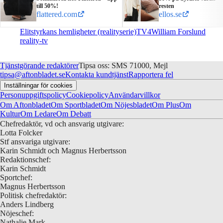
till 50%!
resten
flattered.com
ellos.se
Elitstyrkans hemligheter (realityserie)
TV4
William Forslund
reality-tv
Tjänstgörande redaktörer
Tipsa oss: SMS 71000, Mejl
tipsa@aftonbladet.se
Kontakta kundtjänst
Rapportera fel
Inställningar för cookies
Personuppgiftspolicy
Cookiepolicy
Användarvillkor
Om Aftonbladet
Om Sportbladet
Om Nöjesbladet
Om Plus
Om
Kultur
Om Ledare
Om Debatt
Chefredaktör, vd och ansvarig utgivare:
Lotta Folcker
Stf ansvariga utgivare:
Karin Schmidt och Magnus Herbertsson
Redaktionschef:
Karin Schmidt
Sportchef:
Magnus Herbertsson
Politisk chefredaktör:
Anders Lindberg
Nöjeschef:
Nathalie Mark