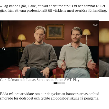
– Jag kände i går, Calle, att vad är det för cirkus vi har hamnat i? Det
gick från att vara professionellt till världens mest oseriösa förhandling.
Carl Déman och Lucas Simonsson.
Foto: SVT Play
Lucas
1/3
Carl Déman och Lucas Simonsson. Foto: SVT Play
Båda två pratar vidare om hur de tyckte att hantverkarnas ombud
smörade för dödsboet och tyckte att dödsboet skulle få pengarna.