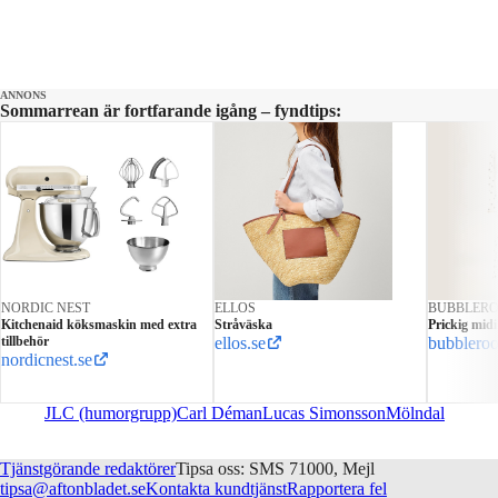
ANNONS
Sommarrean är fortfarande igång – fyndtips:
NORDIC NEST
ELLOS
BUBBLER
Kitchenaid köksmaskin med extra
Stråväska
Prickig mid
tillbehör
ellos.se
bubblero
nordicnest.se
JLC (humorgrupp)
Carl Déman
Lucas Simonsson
Mölndal
Tjänstgörande redaktörer
Tipsa oss: SMS 71000, Mejl
tipsa@aftonbladet.se
Kontakta kundtjänst
Rapportera fel