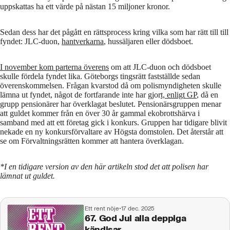
uppskattas ha ett värde på nästan 15 miljoner kronor.
Sedan dess har det pågått en rättsprocess kring vilka som har rätt till till
fyndet: JLC-duon,
hantverkarna
, hussäljaren eller dödsboet.
I november kom parterna överens
om att JLC-duon och dödsboet
skulle fördela fyndet lika. Göteborgs tingsrätt fastställde sedan
överenskommelsen. Frågan kvarstod då om polismyndigheten skulle
lämna ut fyndet, något de fortfarande inte har gjor
t, enligt GP
, då en
grupp pensionärer har överklagat beslutet. Pensionärsgruppen menar
att guldet kommer från en över 30 år gammal ekobrottshärva i
samband med att ett företag gick i konkurs. Gruppen har tidigare blivit
nekade en ny konkursförvaltare av Högsta domstolen. Det återstår att
se om Förvaltningsrätten kommer att hantera överklagan.
*I en tidigare version av den här artikeln stod det att polisen har
lämnat ut guldet.
Ett rent nöje
•
17 dec. 2025
67. God Jul alla deppiga
kändisar