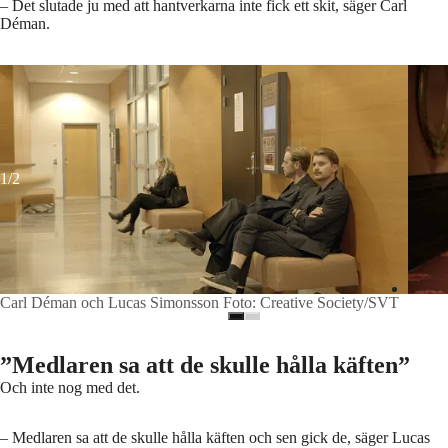
– Det slutade ju med att hantverkarna inte fick ett skit, säger Carl
Déman.
Carl Déman och Lucas Simonsson
Foto: Creative Society/SVT
Carl 
1/2
Carl Déman och Lucas Simonsson Foto: Creative Society/SVT
”Medlaren sa att de skulle hålla käften”
Och inte nog med det.
– Medlaren sa att de skulle hålla käften och sen gick de, säger Lucas