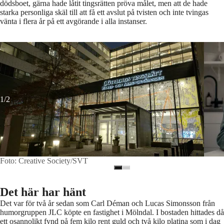
dödsboet, gärna hade låtit tingsrätten pröva målet, men att de hade
starka personliga skäl till att få ett avslut på tvisten och inte tvingas
vänta i flera år på ett avgörande i alla instanser.
Foto: Creative Society/SVT
Lucas
1/2
Foto: Creative Society/SVT
Det här har hänt
Det var för två år sedan som Carl Déman och Lucas Simonsson från
humorgruppen JLC köpte en fastighet i Mölndal. I bostaden hittades då
ett osannolikt fynd på fem kilo rent guld och två kilo platina som i dag