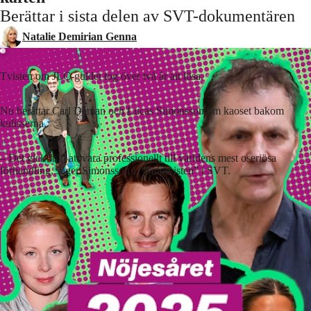
Berättar i sista delen av SVT-dokumentären
Natalie Demirian Genna
Tvisten om JLC-guldet tog över två år att lösa.
Nu berättar Carl Déman och Lucas Simonsson om kaoset bakom
kulisserna.
– Det gick från att vara professionellt till världens mest oseriösa
förhandling, säger Simonsson i ”Guldtvisten” i SVT.
Lyssna på artikeln
4
min