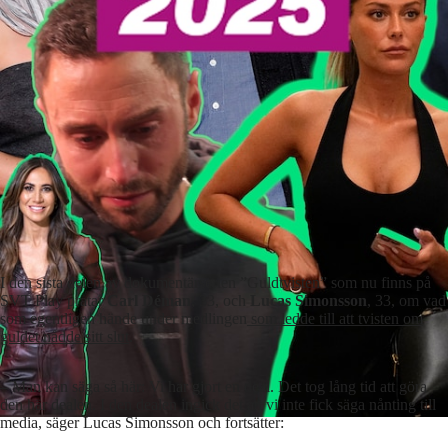
I den sista delen av dokumentärserien ”Guldtvisten” som nu finns på
SVT Play pratar
Carl Déman
, 33, och
Lucas Simonsson
, 33, om vad
som egentligen hände under medlingen
som ledde till att tvisten om
guldet nådde sitt slut
.
– Man kan säga så här: Vi har gjort en deal. Det tog lång tid att göra
den här dealen. I den dealen ingick det att vi inte fick säga nånting till
media, säger Lucas Simonsson och fortsätter: