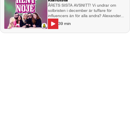
ÅRETS SISTA AVSNITT! Vi undrar om
solbristen i december är tuffare för
influencers än för alla andra? Alexander
Skarsgård blir tillrättavisad av pappa
39
min
Stellan. Robinson-Matteo avslöjar massor
bakom kulisserna, och vi går igenom årets
största nöjessnackisar från 2025! I
studion: Natalie Demirian Genna, Annie
Månsson. Producent: Maja Andersson
Kontakt: ettrentnoje@aftonbladet.se