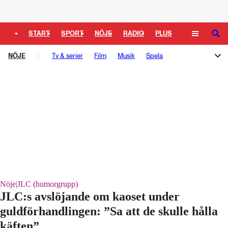
Logga in
START
SPORT
NÖJE
RADIO
PLUS
SÖK
NÖJE
TIPSA
Tv & serier
TV
KULTUR
Film
LEDARE
Musik
Spela
Melodifestivalen
Rockbjörnen
Så gick det sen
Schlagerbloggen
Podden Schlagerkoll
Nöje
|
JLC (humorgrupp)
JLC:s avslöjande om kaoset under
guldförhandlingen: ”Sa att de skulle hålla
käften”