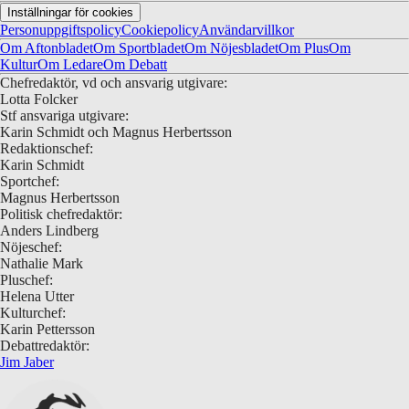
Inställningar för cookies
Personuppgiftspolicy
Cookiepolicy
Användarvillkor
Om Aftonbladet
Om Sportbladet
Om Nöjesbladet
Om Plus
Om
Kultur
Om Ledare
Om Debatt
Chefredaktör, vd och ansvarig utgivare:
Lotta Folcker
Stf ansvariga utgivare:
Karin Schmidt och Magnus Herbertsson
Redaktionschef:
Karin Schmidt
Sportchef:
Magnus Herbertsson
Politisk chefredaktör:
Anders Lindberg
Nöjeschef:
Nathalie Mark
Pluschef:
Helena Utter
Kulturchef:
Karin Pettersson
Debattredaktör:
Jim Jaber