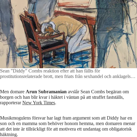
Sean ”Diddy” Combs reaktion efter att han fällts för
prostitutionsrelaterade brott, men friats från sexhandel och anklagelser
om racketeering, som annars hade kunnat ge honom livstids fängelse.
Foto: Elizabeth Williams / AP
Men domare
Arun Subramanian
avslår Sean Combs begäran om
borgen och han blir kvar i häktet i väntan på att straffet fastställs,
rapporterar
New York Times
.
Musikmogulens försvar har lagt fram argument som att Diddy har en
son och en mamma som behöver honom hemma, men domaren menar
att det inte är tillräckligt för att motivera ett undantag om obligatorisk
häktning.