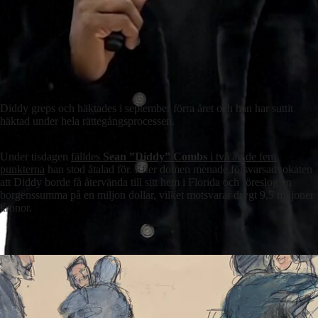
Diddy greps och häktades i september förra året och han har suttit
häktad under hela rättegångsprocessen.
Under tisdagen
fälldes
Sean ”Diddy” Combs
i två av de fem
punkterna
han stod åtalad för. Efter domen menade försvarsadvokaten
att Diddy borde få återvända till sitt hem i Florida och föreslog en
borgenssumma på en miljon dollar, vilket motsvarar drygt 9,5 miljoner
kronor.