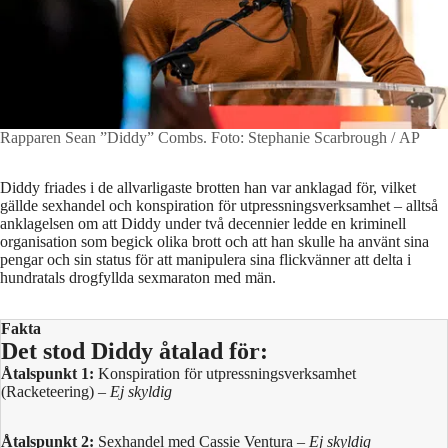
Rapparen Sean ”Diddy” Combs.
Foto: Stephanie Scarbrough / AP
Diddy friades i de allvarligaste brotten han var anklagad för, vilket
gällde sexhandel och konspiration för utpressningsverksamhet – alltså
anklagelsen om att Diddy under två decennier ledde en kriminell
organisation som begick olika brott och att han skulle ha använt sina
pengar och sin status för att manipulera sina flickvänner att delta i
hundratals drogfyllda sexmaraton med män.
Fakta
Det stod Diddy åtalad för:
Åtalspunkt 1:
Konspiration för utpressningsverksamhet
(Racketeering) –
Ej skyldig
Åtalspunkt 2:
Sexhandel med Cassie Ventura –
Ej skyldig