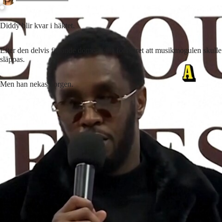
Diddy blir kvar i häktet.
Efter den delvis fällande domen ville försvaret att musikmogulen skulle
släppas.
Men han nekas borgen.