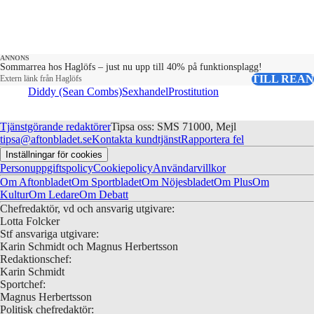
ANNONS
Sommarrea hos Haglöfs – just nu upp till 40% på funktionsplagg!
TILL REAN
Extern länk från Haglöfs
Diddy (Sean Combs)
Sexhandel
Prostitution
Tjänstgörande redaktörer
Tipsa oss: SMS 71000, Mejl
tipsa@aftonbladet.se
Kontakta kundtjänst
Rapportera fel
Inställningar för cookies
Personuppgiftspolicy
Cookiepolicy
Användarvillkor
Om Aftonbladet
Om Sportbladet
Om Nöjesbladet
Om Plus
Om
Kultur
Om Ledare
Om Debatt
Chefredaktör, vd och ansvarig utgivare:
Lotta Folcker
Stf ansvariga utgivare:
Karin Schmidt och Magnus Herbertsson
Redaktionschef:
Karin Schmidt
Sportchef:
Magnus Herbertsson
Politisk chefredaktör: