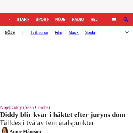
Logga in
START
SPORT
NÖJE
RADIO
HEJ
SÖK
NÖJE
PLUS
Tv & serier
TIPSA
TV
Film
KULTUR
Musik
LEDARE
Spela
Melodifestivalen
Rockbjörnen
Så gick det sen
Schlagerbloggen
Podden Schlagerkoll
Nöje
|
Diddy (Sean Combs)
Diddy blir kvar i häktet efter juryns dom
Fälldes i två av fem åtalspunkter
Laddar ...
Annie Månsson