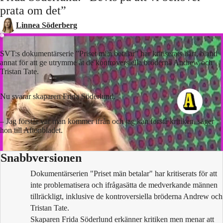
prata om det”
Linnea Söderberg
SVT:s dokumentärserie ”Priset män betalar” har kritiserats hårt, bland
annat för att ge utrymme åt de kontroversiella bröderna Andrew och
Tristan Tate.
Nu svarar skaparen Frida Söderlund.
– Jag förstår var man kommer ifrån och jag kan förstå kritiken, säger
hon till Aftonbladet.
Snabbversionen
Dokumentärserien "Priset män betalar" har kritiserats för att
inte problematisera och ifrågasätta de medverkande männen
tillräckligt, inklusive de kontroversiella bröderna Andrew och
Tristan Tate.
Skaparen Frida Söderlund erkänner kritiken men menar att