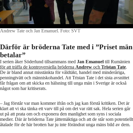
Andrew Tate och Jan Emanuel.
Foto: SVT
Därför är bröderna Tate med i ”Priset män
betalar”
I serien åker Söderlund tillsammans med
Jan Emanuel
till Rumänien
för att träffa de kontroversiella bröderna
Andrew
och
Tristan Tate
.
De är bland annat misstänkta för våldtäkt, handel med minderåriga,
penningtvätt och människohandel. Att Tristan Tate i det sista avsnittet
får frågan om att skicka en hälsning till unga män i Sverige är också
något som har kritiserats.
– Jag förstår var man kommer ifrån och jag kan förstå kritiken. Det är
klart att vi ska tänka ett varv till på om det var rätt sak. Hela serien går
ut på att prata om och exponera den manlighet som syns i sociala
medier. Där är bröderna Tate jättemäktiga och att de står som potentiellt
åtalade för de här brotten har ju inte förändrat unga mäns bild av dem.