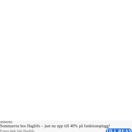
på fars dag. GLAD SOMMAR önskar
Natalie Demirian, Markus Larsson,
Emanuel silva och producent Maja
Andersson. Kontakt:
ettrentnoje@aftonbladet.se
ANNONS
Sommarrea hos Haglöfs – just nu upp till 40% på funktionsplagg!
TILL REAN
Extern länk från Haglöfs