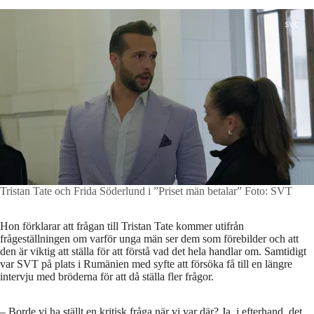
Tristan Tate och Frida Söderlund i ”Priset män betalar”
Foto: SVT
Hon förklarar att frågan till Tristan Tate kommer utifrån
frågeställningen om varför unga män ser dem som förebilder och att
den är viktig att ställa för att förstå vad det hela handlar om. Samtidigt
var SVT på plats i Rumänien med syfte att försöka få till en längre
intervju med bröderna för att då ställa fler frågor.
– Borde vi ha ställt en kritisk fråga när vi var där? Ja, i efterhand, det