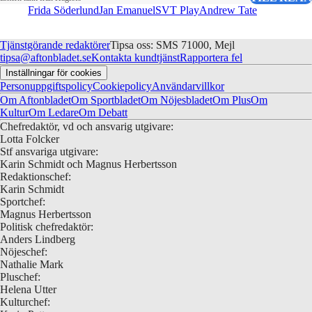
Frida Söderlund
Jan Emanuel
SVT Play
Andrew Tate
Tjänstgörande redaktörer
Tipsa oss: SMS 71000, Mejl
tipsa@aftonbladet.se
Kontakta kundtjänst
Rapportera fel
Inställningar för cookies
Personuppgiftspolicy
Cookiepolicy
Användarvillkor
Om Aftonbladet
Om Sportbladet
Om Nöjesbladet
Om Plus
Om
Kultur
Om Ledare
Om Debatt
Chefredaktör, vd och ansvarig utgivare:
Lotta Folcker
Stf ansvariga utgivare:
Karin Schmidt och Magnus Herbertsson
Redaktionschef:
Karin Schmidt
Sportchef:
Magnus Herbertsson
Politisk chefredaktör:
Anders Lindberg
Nöjeschef:
Nathalie Mark
Pluschef:
Helena Utter
Kulturchef: