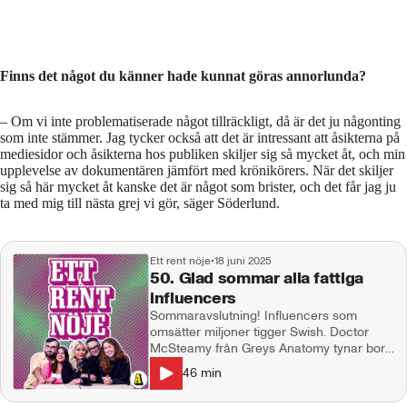
Finns det något du känner hade kunnat göras annorlunda?
– Om vi inte problematiserade något tillräckligt, då är det ju någonting
som inte stämmer. Jag tycker också att det är intressant att åsikterna på
mediesidor och åsikterna hos publiken skiljer sig så mycket åt, och min
upplevelse av dokumentären jämfört med krönikörers. När det skiljer
sig så här mycket åt kanske det är något som brister, och det får jag ju
ta med mig till nästa grej vi gör, säger Söderlund.
Ett rent nöje
•
18 juni 2025
50. Glad sommar alla fattiga
influencers
Sommaravslutning! Influencers som
omsätter miljoner tigger Swish. Doctor
McSteamy från Greys Anatomy tynar bort
framför våra ögon, Sabrina Carpenters
46
min
sexomslag väcker starka känslor och
Kourtney Kardashian dissar Scott Disick