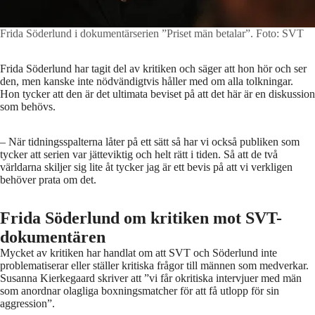
Frida Söderlund i dokumentärserien ”Priset män betalar”.
Foto: SVT
Frida Söderlund har tagit del av kritiken och säger att hon hör och ser
den, men kanske inte nödvändigtvis håller med om alla tolkningar.
Hon tycker att den är det ultimata beviset på att det här är en diskussion
som behövs.
– När tidningsspalterna låter på ett sätt så har vi också publiken som
tycker att serien var jätteviktig och helt rätt i tiden. Så att de två
världarna skiljer sig lite åt tycker jag är ett bevis på att vi verkligen
behöver prata om det.
Frida Söderlund om kritiken mot SVT-
dokumentären
Mycket av kritiken har handlat om att SVT och Söderlund inte
problematiserar eller ställer kritiska frågor till männen som medverkar.
Susanna Kierkegaard skriver att ”vi får okritiska intervjuer med män
som anordnar olagliga boxningsmatcher för att få utlopp för sin
aggression”.