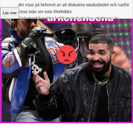
det visar på behovet av att diskutera maskulinitet och varför
vissa män ses som förebilder.
Läs mer
Söderlund bemöter kritiken med att säga att tittarna är
kapabla att dra egna slutsatser och att skillnader i åsikter
I SVT:s dokumentärserie ”Priset män betalar” undersöker journalisten
mellan medier och publik understryker diskussionens
Frida Söderlund
, 33, varför maskulinitet ses som hotad. Hon möter
relevans.
bland annat flera inflytelserika män som vill ta tillbaka något de
upplever förlorat.