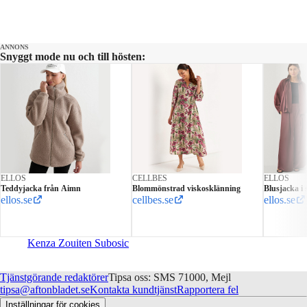
ANNONS
Snyggt mode nu och till hösten:
ELLOS
CELLBES
ELLOS
Teddyjacka från Aimn
Blommönstrad viskosklänning
Blusjacka i 
ellos.se
cellbes.se
ellos.se
Kenza Zouiten Subosic
Tjänstgörande redaktörer
Tipsa oss: SMS 71000, Mejl
tipsa@aftonbladet.se
Kontakta kundtjänst
Rapportera fel
Inställningar för cookies