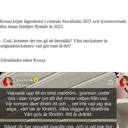
Kenza köpte lägenheten i centrala Stockholm 2021 och lyxrenoverade
den innan familjen flyttade in 2022.
– Gud, kommer det ens gå att återställa? Våra stuckaturer är
originalstuckaturer, vad gör man åt det?
Aftonbladet söker Kenza.
Kenzas granne ringde när det började droppa vatten från taket.
Kenza 