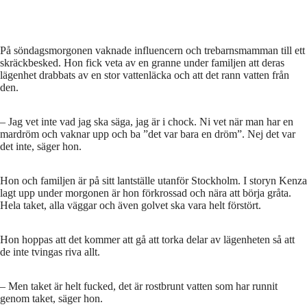
På söndagsmorgonen vaknade influencern och trebarnsmamman till ett
skräckbesked. Hon fick veta av en granne under familjen att deras
lägenhet drabbats av en stor vattenläcka och att det rann vatten från
den.
– Jag vet inte vad jag ska säga, jag är i chock. Ni vet när man har en
mardröm och vaknar upp och ba ”det var bara en dröm”. Nej det var
det inte, säger hon.
Hon och familjen är på sitt lantställe utanför Stockholm. I storyn Kenza
lagt upp under morgonen är hon förkrossad och nära att börja gråta.
Hela taket, alla väggar och även golvet ska vara helt förstört.
Hon hoppas att det kommer att gå att torka delar av lägenheten så att
de inte tvingas riva allt.
– Men taket är helt fucked, det är rostbrunt vatten som har runnit
genom taket, säger hon.