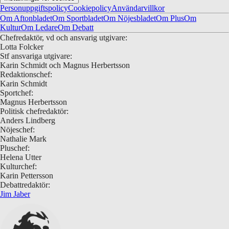
Personuppgiftspolicy
Cookiepolicy
Användarvillkor
Om Aftonbladet
Om Sportbladet
Om Nöjesbladet
Om Plus
Om
Kultur
Om Ledare
Om Debatt
Chefredaktör, vd och ansvarig utgivare:
Lotta Folcker
Stf ansvariga utgivare:
Karin Schmidt och Magnus Herbertsson
Redaktionschef:
Karin Schmidt
Sportchef:
Magnus Herbertsson
Politisk chefredaktör:
Anders Lindberg
Nöjeschef:
Nathalie Mark
Pluschef:
Helena Utter
Kulturchef:
Karin Pettersson
Debattredaktör:
Jim Jaber