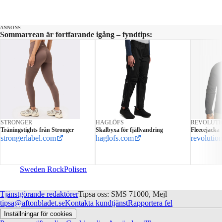
ANNONS
Sommarrean är fortfarande igång – fyndtips:
STRONGER
HAGLÖFS
REVOLUTI
Träningstights från Stronger
Skalbyxa för fjällvandring
Fleecejacka
strongerlabel.com
haglofs.com
revolution
Sweden Rock
Polisen
Tjänstgörande redaktörer
Tipsa oss: SMS 71000, Mejl
tipsa@aftonbladet.se
Kontakta kundtjänst
Rapportera fel
Inställningar för cookies