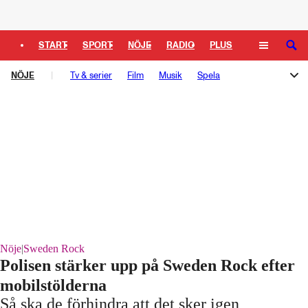
Logga in
START
SPORT
NÖJE
RADIO
PLUS
SÖK
NÖJE
TIPSA
Tv & serier
TV
KULTUR
Film
LEDARE
Musik
Spela
Melodifestivalen
Rockbjörnen
Så gick det sen
Schlagerbloggen
Podden Schlagerkoll
Nöje
|
Sweden Rock
Polisen stärker upp på Sweden Rock efter
mobilstölderna
Så ska de förhindra att det sker igen