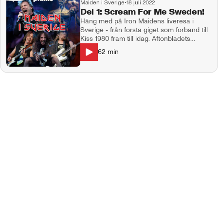
Maiden i Sverige
•
18 juli 2022
Del 1: Scream For Me Sweden!
Häng med på Iron Maidens liveresa i
Sverige - från första giget som förband till
Kiss 1980 fram till idag. Aftonbladets
hårdrocksexpert Mattias Kling och
62
min
författaren och Maiden-experten Henrik
Nyquist, som skrivit boken "Scream For
Me Sweden", tar plats i studion. Det blir ett
härligt snack om de bästa gigen,
anekdoter kring olika spelningar och
massor av kul minnen kring Iron Maiden
live. Vi hör också Leif Hedegärd som
prodcerade SR´s liveinspelning med Iron
Maiden från Kåren 1995 - en
mytomspunnen konsert där det ryktades
om att Kåren fick renoveras efter
spelningen och där inspelningsbussen höll
på att förstöra en gravkrypta (!). Up the
Irons! Programledare: Stefan Sundberg.