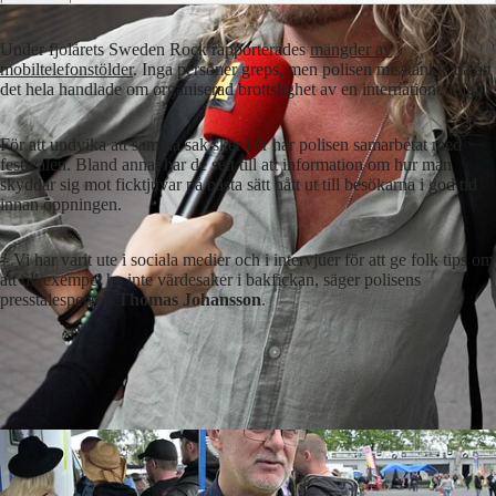
Under fjolårets Sweden Rock rapporterades
mängder av
mobiltelefonstölder
. Inga personer greps, men polisen misstänkte då att
det hela handlade om organiserad brottslighet av en internationell liga.
För att undvika att samma sak sker i år har polisen samarbetat med
festivalen. Bland annat har de sett till att information om hur man
skyddar sig mot ficktjuvar på bästa sätt nått ut till besökarna i god tid
innan öppningen.
– Vi har varit ute i sociala medier och i intervjuer för att ge folk tips om
att till exempel ha inte värdesaker i bakfickan, säger polisens
presstalesperson
Thomas Johansson
.