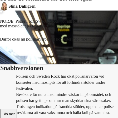
Stina Dahlgren
NORJE. Polisen och Sweden Rock gör allt för att undvika ännu ett år
med masstölder på festivalen.
Därför ökas nu polisnärvaron vid konserter med moshpits.
Lyssna på artikeln
3
min
Snabbversionen
Polisen och Sweden Rock har ökat polisnärvaron vid
konserter med moshpits för att förhindra stölder under
festivalen.
Besökare får nu ta med mindre väskor in på området, och
polisen har gett tips om hur man skyddar sina värdesaker.
Trots ingen indikation på framtida stölder, uppmanar polisen
besökarna att vara vaksamma och hålla koll på varandra.
Läs mer