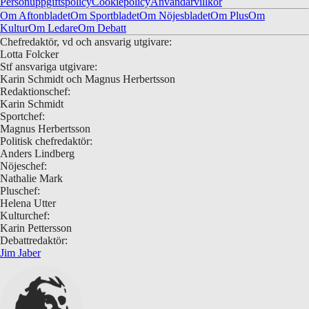
Personuppgiftspolicy
Cookiepolicy
Användarvillkor
Om Aftonbladet
Om Sportbladet
Om Nöjesbladet
Om Plus
Om
Kultur
Om Ledare
Om Debatt
Chefredaktör, vd och ansvarig utgivare:
Lotta Folcker
Stf ansvariga utgivare:
Karin Schmidt och Magnus Herbertsson
Redaktionschef:
Karin Schmidt
Sportchef:
Magnus Herbertsson
Politisk chefredaktör:
Anders Lindberg
Nöjeschef:
Nathalie Mark
Pluschef:
Helena Utter
Kulturchef:
Karin Pettersson
Debattredaktör:
Jim Jaber