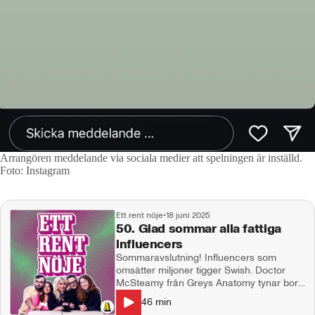
Arrangören meddelande via sociala medier att spelningen är inställd.
Foto: Instagram
Ett rent nöje
•
18 juni 2025
50. Glad sommar alla fattiga
influencers
Sommaravslutning! Influencers som
omsätter miljoner tigger Swish. Doctor
McSteamy från Greys Anatomy tynar bort
framför våra ögon, Sabrina Carpenters
46
min
sexomslag väcker starka känslor och