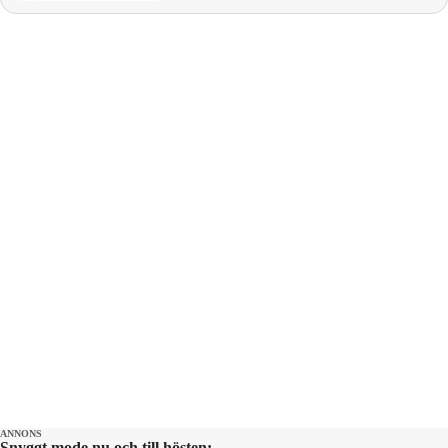
Kourtney Kardashian dissar Scott Disick
på fars dag. GLAD SOMMAR önskar
Natalie Demirian, Markus Larsson,
Emanuel silva och producent Maja
Andersson. Kontakt:
ettrentnoje@aftonbladet.se
ANNONS
Snyggt mode nu och till hösten: