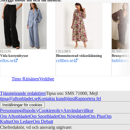
ELLOS
CELLBES
BUBBLER
Vida kostymbyxor
Blommönstrad viskosklänning
Brunprickig
ellos.se
cellbes.se
bubblero
Timo Räisänen
Veddige
Tjänstgörande redaktörer
Tipsa oss: SMS 71000, Mejl
tipsa@aftonbladet.se
Kontakta kundtjänst
Rapportera fel
Inställningar för cookies
Personuppgiftspolicy
Cookiepolicy
Användarvillkor
Om Aftonbladet
Om Sportbladet
Om Nöjesbladet
Om Plus
Om
Kultur
Om Ledare
Om Debatt
Chefredaktör, vd och ansvarig utgivare: