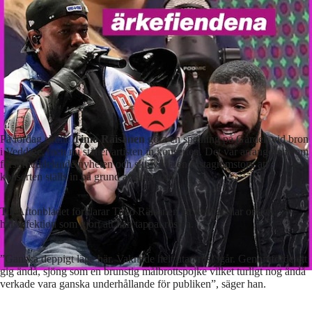
På lördag skulle
Timo Räisänen
göra en spelning på Gården vid bron
i Veddige, men nu ställer artisten in konserten. Det var arrangören som
först meddelande nyheten och skrev via en Instagramstory att
konserten ställs in på grund av sjukdom.
Till Aftonbladet förklarar Timo Räisänen att det handlar om en
halsinfektion som gjort att han tappat rösten.
”Ganska deppigt läge här. Vaknade helt utan röst igår. Genomförde ett
gig ändå, sjöng som en brunstig målbrottspojke vilket turligt nog ändå
verkade vara ganska underhållande för publiken”, säger han.