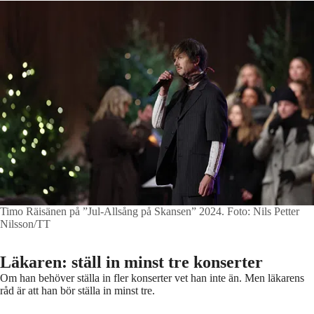
Timo Räisänen på ”Jul-Allsång på Skansen” 2024.
Foto: Nils Petter
Nilsson/TT
Läkaren: ställ in minst tre konserter
Om han behöver ställa in fler konserter vet han inte än. Men läkarens
råd är att han bör ställa in minst tre.