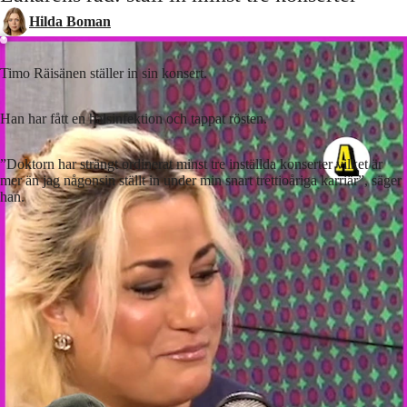
Hilda Boman
Timo Räisänen ställer in sin konsert.
Han har fått en halsinfektion och tappat rösten.
”Doktorn har strängt ordinerat minst tre inställda konserter vilket är
mer än jag någonsin ställt in under min snart trettioåriga karriär”, säger
han.