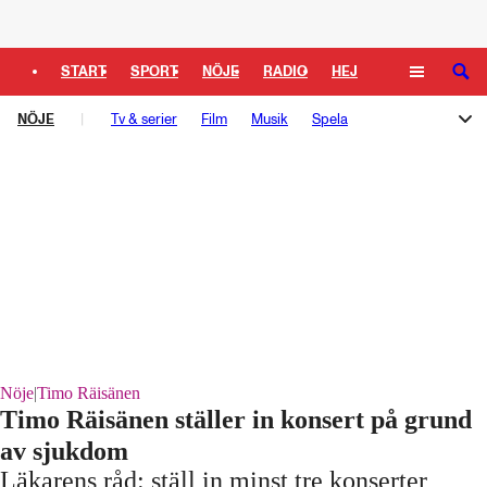
Logga in
START
SPORT
NÖJE
RADIO
HEJ
SÖK
NÖJE
PLUS
Tv & serier
TIPSA
TV
Film
KULTUR
Musik
LEDARE
Spela
Melodifestivalen
Rockbjörnen
Så gick det sen
Schlagerbloggen
Podden Schlagerkoll
Nöje
|
Timo Räisänen
Timo Räisänen ställer in konsert på grund
av sjukdom
Läkarens råd: ställ in minst tre konserter