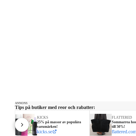
ANNONS
Tips på butiker med reor och rabatter:
KICKS
FLATTERED
25% på massor av populära
Sommarrea hos 
varumärken!
till 50%!
kicks.se
flattered.co