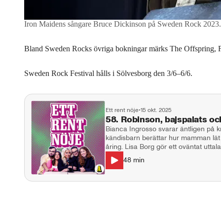
Iron Maidens sångare Bruce Dickinson på Sweden Rock 2023.
Bland Sweden Rocks övriga bokningar märks The Offspring, F
Sweden Rock Festival hålls i Sölvesborg den 3/6–6/6.
Ett rent nöje
•
15 okt. 2025
58. Robinson, bajspalats o
Bianca Ingrosso svarar äntligen på kr
kändisbarn berättar hur mamman lät 
åring. Lisa Borg gör ett oväntat utt
vi reder ut varför vissa ansikten i åre
48
min
studion: Natalie Demirian Genna, Hilda Bo
Maja Andersson Kontakt: ettrentnoje