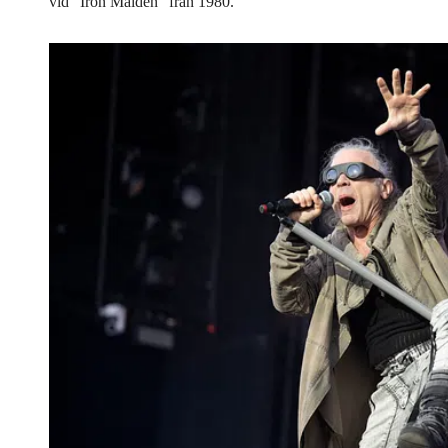
vid ”Iron Maiden” från 1980.