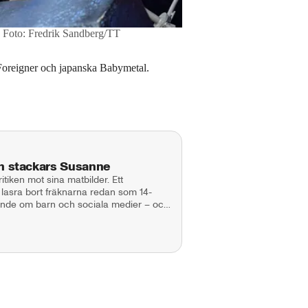
Foto: Fredrik Sandberg/TT
oreigner och japanska Babymetal.
ch stackars Susanne
itiken mot sina matbilder. Ett
lasra bort fräknarna redan som 14-
alande om barn och sociala medier – och
ts Robinson känns lite väl bekanta. I
man, Annie Månsson. Producent:
@aftonbladet.se