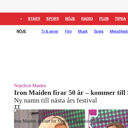
START
SPORT
NÖJE
RADIO
PLUS
TIPSA
NÖJE
Tv & serier
Film
Musik
Spela
Melodifesti
Nöje
|
Iron Maiden
Iron Maiden firar 50 år – kommer til
Ny namn till nästa års festival
TT
Iron Maiden är klart för Sweden Rock nästa sommar, skriver G