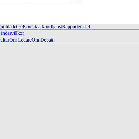
tonbladet.se
Kontakta kundtjänst
Rapportera fel
ändarvillkor
ltur
Om Ledare
Om Debatt