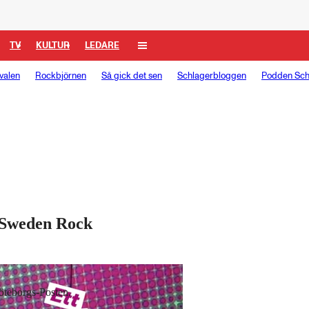
TV
KULTUR
LEDARE
valen
Rockbjörnen
Så gick det sen
Schlagerbloggen
Podden Sch
l Sweden Rock
öteborgs-Posten.