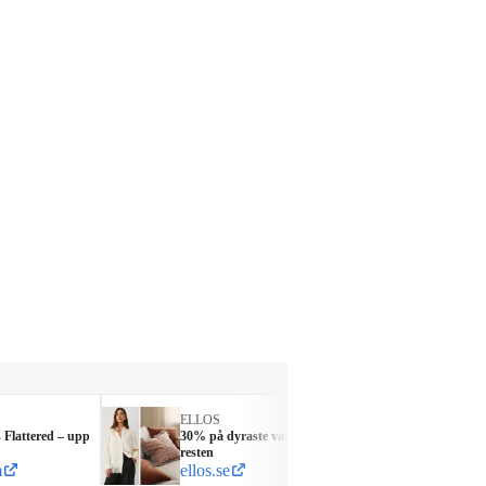
ELLOS
HAGL
Flattered – upp
30% på dyraste varan + 15% på
40% ho
resten
15% ex
m
ellos.se
haglo