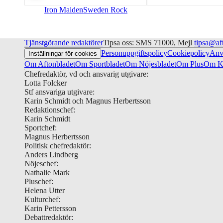
Iron Maiden
Sweden Rock
Tjänstgörande redaktörer
Tipsa oss: SMS 71000, Mejl
tipsa@af
Personuppgiftspolicy
Cookiepolicy
Anv
Inställningar för cookies
Om Aftonbladet
Om Sportbladet
Om Nöjesbladet
Om Plus
Om Ku
Chefredaktör, vd och ansvarig utgivare:
Lotta Folcker
Stf ansvariga utgivare:
Karin Schmidt och Magnus Herbertsson
Redaktionschef:
Karin Schmidt
Sportchef:
Magnus Herbertsson
Politisk chefredaktör:
Anders Lindberg
Nöjeschef:
Nathalie Mark
Pluschef:
Helena Utter
Kulturchef:
Karin Pettersson
Debattredaktör: