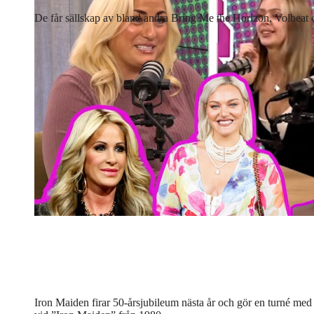
De får sällskap av bland andra Bring Me the Horizon, Volbeat o
Iron Maiden firar 50-årsjubileum nästa år och gör en turné med