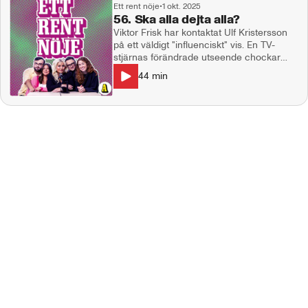
Ett rent nöje
•
1 okt. 2025
56. Ska alla dejta alla?
Viktor Frisk har kontaktat Ulf Kristersson
på ett väldigt "influenciskt" vis. En TV-
stjärnas förändrade utseende chockar
världen över, blev det en stor flopp för
44
min
bisexuella SVT-satsningen och vi har
namnet på divornas diva. I studion: Natalie
Demirian Genna, Linn Elmervik, Emanuel
Silva. Producent: Maja Andersson Kontakt:
ettrentnoje@aftonbladet.se