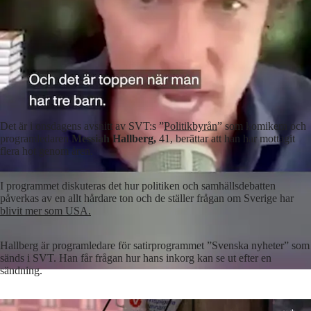
Det är i onsdagens avsnitt av SVT:s ”
Politikbyrån
” som komikern och
programledaren
Messiah Hallberg,
41, berättar att han har mottagit
flera hot genom åren.
I programmet diskuteras det hur politiken och samhällsdebatten
påverkas av en allt hårdare ton och de ställer frågan om Sverige har
blivit mer som USA.
Hallberg är programledare för satirprogrammet ”Svenska nyheter” som
sänds i SVT. Han får frågan hur hans inkorg kan se ut efter en
sändning.