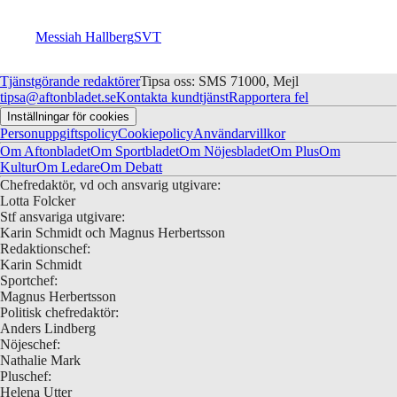
Messiah Hallberg
SVT
Tjänstgörande redaktörer
Tipsa oss: SMS 71000, Mejl
tipsa@aftonbladet.se
Kontakta kundtjänst
Rapportera fel
Inställningar för cookies
Personuppgiftspolicy
Cookiepolicy
Användarvillkor
Om Aftonbladet
Om Sportbladet
Om Nöjesbladet
Om Plus
Om
Kultur
Om Ledare
Om Debatt
Chefredaktör, vd och ansvarig utgivare:
Lotta Folcker
Stf ansvariga utgivare:
Karin Schmidt och Magnus Herbertsson
Redaktionschef:
Karin Schmidt
Sportchef:
Magnus Herbertsson
Politisk chefredaktör:
Anders Lindberg
Nöjeschef:
Nathalie Mark
Pluschef:
Helena Utter