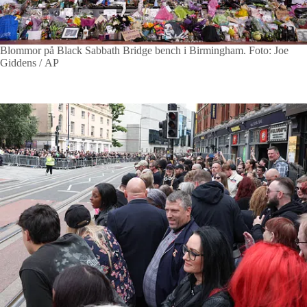
Blommor på Black Sabbath Bridge bench i Birmingham.
Foto: Joe
Giddens / AP