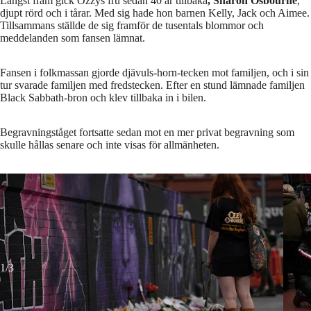
Längst fram gick Ozzys fru sedan 40 år tillbaka
, Sharon Osbourne
,
djupt rörd och i tårar. Med sig hade hon barnen Kelly, Jack och Aimee.
Tillsammans ställde de sig framför de tusentals blommor och
meddelanden som fansen lämnat.
Fansen i folkmassan gjorde djävuls-horn-tecken mot familjen, och i sin
tur svarade familjen med fredstecken. Efter en stund lämnade familjen
Black Sabbath-bron och klev tillbaka in i bilen.
Begravningståget fortsatte sedan mot en mer privat begravning som
skulle hållas senare och inte visas för allmänheten.
Foto: Kin Cheung / AP
Foto:
1/3