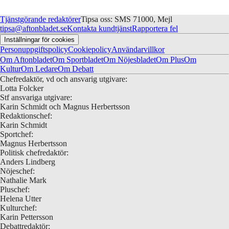
Tjänstgörande redaktörer
Tipsa oss: SMS 71000, Mejl
tipsa@aftonbladet.se
Kontakta kundtjänst
Rapportera fel
Inställningar för cookies
Personuppgiftspolicy
Cookiepolicy
Användarvillkor
Om Aftonbladet
Om Sportbladet
Om Nöjesbladet
Om Plus
Om
Kultur
Om Ledare
Om Debatt
Chefredaktör, vd och ansvarig utgivare:
Lotta Folcker
Stf ansvariga utgivare:
Karin Schmidt och Magnus Herbertsson
Redaktionschef:
Karin Schmidt
Sportchef:
Magnus Herbertsson
Politisk chefredaktör:
Anders Lindberg
Nöjeschef:
Nathalie Mark
Pluschef:
Helena Utter
Kulturchef:
Karin Pettersson
Debattredaktör: