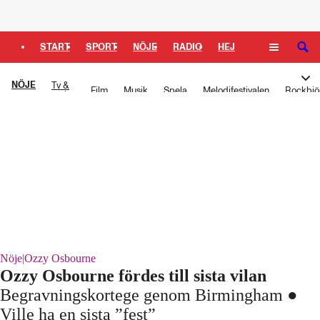
Logga in
START
SPORT
NÖJE
RADIO
HEJ
SÖK
PLUS
TIPSA
TV
KULTUR
LEDARE
NÖJE
Tv &
Film
Musik
Spela
Melodifestivalen
Rockbjö
serier
Nöje
|
Ozzy Osbourne
Ozzy Osbourne fördes till sista vilan
Begravningskortege genom Birmingham ●
Ville ha en sista ”fest”