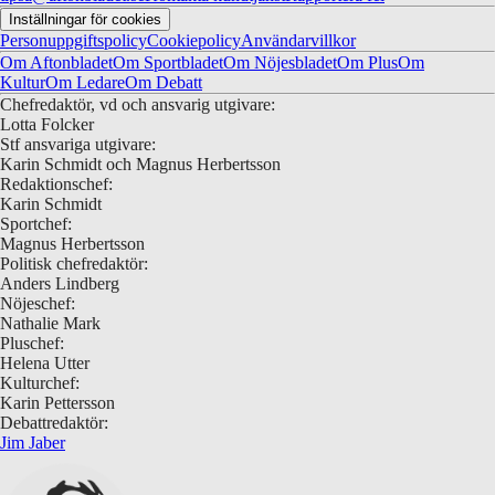
Inställningar för cookies
Personuppgiftspolicy
Cookiepolicy
Användarvillkor
Om Aftonbladet
Om Sportbladet
Om Nöjesbladet
Om Plus
Om
Kultur
Om Ledare
Om Debatt
Chefredaktör, vd och ansvarig utgivare:
Lotta Folcker
Stf ansvariga utgivare:
Karin Schmidt och Magnus Herbertsson
Redaktionschef:
Karin Schmidt
Sportchef:
Magnus Herbertsson
Politisk chefredaktör:
Anders Lindberg
Nöjeschef:
Nathalie Mark
Pluschef:
Helena Utter
Kulturchef:
Karin Pettersson
Debattredaktör:
Jim Jaber