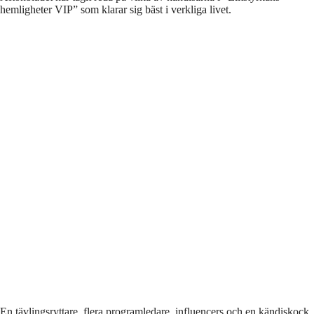
hemligheter VIP” som klarar sig bäst i verkliga livet.
En tävlingsryttare, flera programledare, influencers och en kändiskock