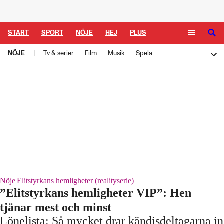
START
SPORT
NÖJE
HEJ
PLUS
NÖJE
|
Tv & serier
Film
Musik
Spela
TIPSA
TV
KULTUR
LEDARE
Melodifestivalen
Rockbjörnen
Så gick det sen
Schlagerbloggen
Podden Schlagerkoll
Nöje
|
Elitstyrkans hemligheter (realityserie)
”Elitstyrkans hemligheter VIP”: Hen
tjänar mest och minst
Lönelista: Så mycket drar kändisdeltagarna in