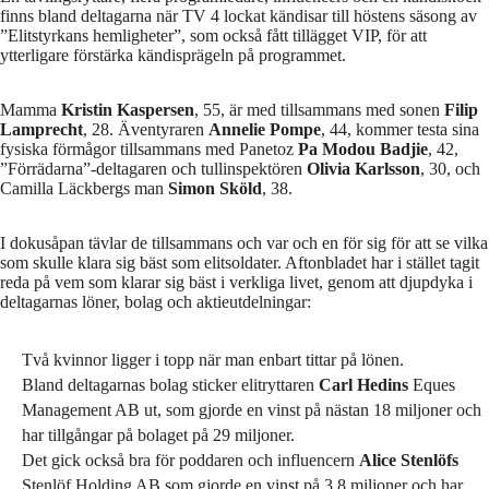
finns bland deltagarna när TV 4 lockat kändisar till höstens säsong av
”Elitstyrkans hemligheter”, som också fått tillägget VIP, för att
ytterligare förstärka kändisprägeln på programmet.
Mamma
Kristin Kaspersen
, 55, är med tillsammans med sonen
Filip
Lamprecht
, 28. Äventyraren
Annelie Pompe
, 44, kommer testa sina
fysiska förmågor tillsammans med Panetoz
Pa Modou Badjie
, 42,
”Förrädarna”-deltagaren och tullinspektören
Olivia Karlsson
, 30, och
Camilla Läckbergs man
Simon Sköld
, 38.
I dokusåpan tävlar de tillsammans och var och en för sig för att se vilka
som skulle klara sig bäst som elitsoldater. Aftonbladet har i stället tagit
reda på vem som klarar sig bäst i verkliga livet, genom att djupdyka i
deltagarnas löner, bolag och aktieutdelningar:
Två kvinnor ligger i topp när man enbart tittar på lönen.
Bland deltagarnas bolag sticker elitryttaren
Carl Hedins
Eques
Management AB ut, som gjorde en vinst på nästan 18 miljoner och
har tillgångar på bolaget på 29 miljoner.
Det gick också bra för poddaren och influencern
Alice Stenlöfs
Stenlöf Holding AB som gjorde en vinst på 3,8 miljoner och har