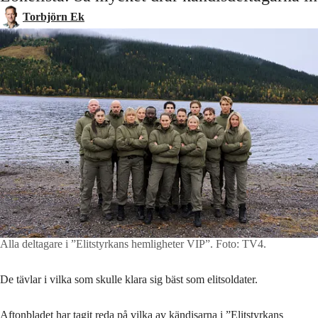
Torbjörn Ek
Alla deltagare i ”Elitstyrkans hemligheter VIP”.
Foto: TV4.
De tävlar i vilka som skulle klara sig bäst som elitsoldater.
Aftonbladet har tagit reda på vilka av kändisarna i ”Elitstyrkans