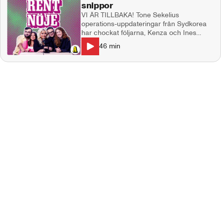
snippor
VI ÄR TILLBAKA! Tone Sekelius
operations-uppdateringar från Sydkorea
har chockat följarna, Kenza och Ines
normaliserar sneda snippor, en viss kändis
46
min
har spårat ur fullkomligt med trenden
"armstacks" och vad tycker vi om
TikTok:aren som inte får köra bil av sin
man? I studion: Natalie Demirian Genna,
Annie Månsson, Markus Larsson
Producent: Maja Andersson Kontakt:
ettrentnoje@aftonbladet.se