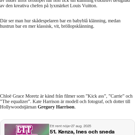
av bilder inför bröllopet när hon fick sin klänning exklusivt designad
av den kreativa chefen på lyxmärket Louis Vuitton.
Där ser man hur skådespelaren bar en babyblå klänning, medan
hustrun bar en mer klassisk, vit, bröllopsklänning.
Chloë Grace Moretz är känd från filmer som ”Kick ass”, ”Carrie” och
”The equalizer”. Kate Harrison är modell och fotograf, och dotter till
Hollywoodstjärnan
Gregory Harrison
.
Ett rent nöje
•
27 aug. 2025
51. Kenza, Ines och sneda