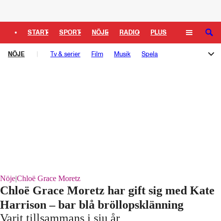
Logga in
START
SPORT
NÖJE
RADIO
PLUS
SÖK
NÖJE
TIPSA
Tv & serier
TV
KULTUR
Film
LEDARE
Musik
Spela
Melodifestivalen
Rockbjörnen
Så gick det sen
Schlagerbloggen
Podden Schlagerkoll
Nöje
|
Chloë Grace Moretz
Chloë Grace Moretz har gift sig med Kate
Harrison – bar blå bröllopsklänning
Varit tillsammans i sju år