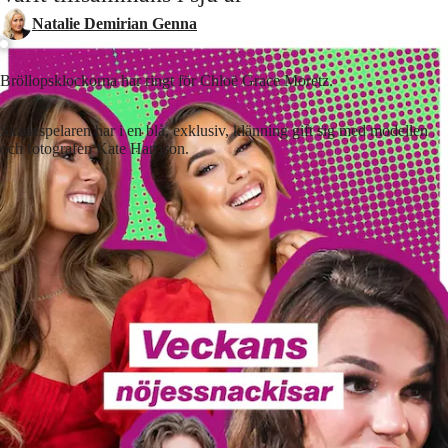
Natalie Demirian Genna
Bröllopsklockorna har ringt för Chloë Grace Moretz.
Skådespelaren har i en blå, exklusiv, klänning gift sig med modellen
och fotografen Kate Harrison.