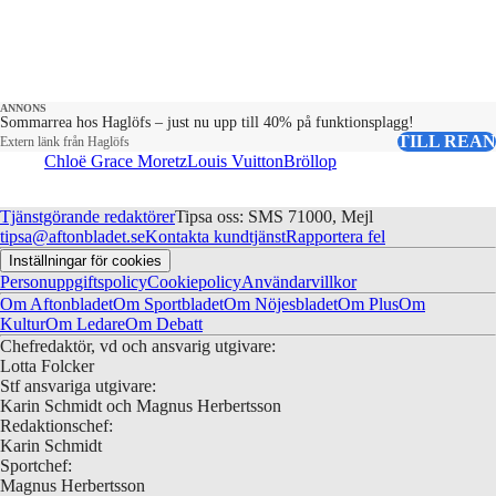
ANNONS
Sommarrea hos Haglöfs – just nu upp till 40% på funktionsplagg!
TILL REAN
Extern länk från Haglöfs
Chloë Grace Moretz
Louis Vuitton
Bröllop
Tjänstgörande redaktörer
Tipsa oss: SMS 71000, Mejl
tipsa@aftonbladet.se
Kontakta kundtjänst
Rapportera fel
Inställningar för cookies
Personuppgiftspolicy
Cookiepolicy
Användarvillkor
Om Aftonbladet
Om Sportbladet
Om Nöjesbladet
Om Plus
Om
Kultur
Om Ledare
Om Debatt
Chefredaktör, vd och ansvarig utgivare:
Lotta Folcker
Stf ansvariga utgivare:
Karin Schmidt och Magnus Herbertsson
Redaktionschef:
Karin Schmidt
Sportchef:
Magnus Herbertsson