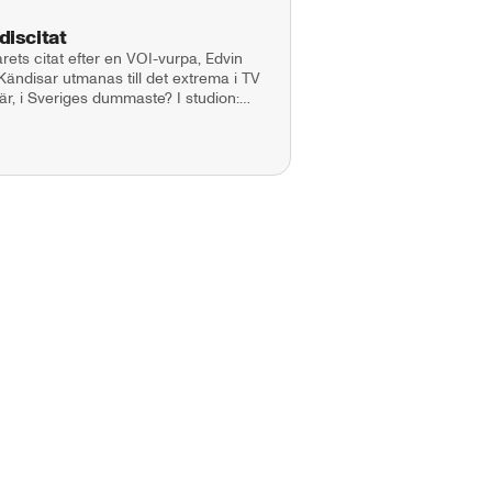
discitat
ets citat efter en VOI-vurpa, Edvin
Kändisar utmanas till det extrema i TV
r, i Sveriges dummaste? I studion:
da Boman. Producent: Maja
nbladet.se