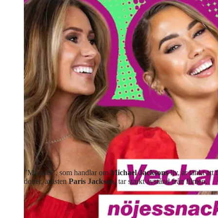
”Michael”, som handlar om
Michael Jacksons
liv, är tänkt at
dotter, artisten
Paris Jackson
, tar starkt avstånd från filmen.