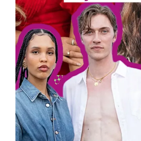
Paris Jackson. Arkivbild.
Foto: Evan Agostini/AP/TT