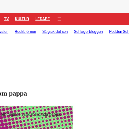
TV
KULTUR
LEDARE
valen
Rockbjörnen
Så gick det sen
Schlagerbloggen
Podden Sch
 om pappa
n om hennes världsberömda pappa.