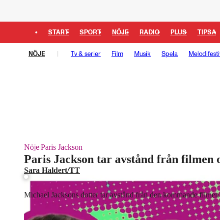
START
SPORT
NÖJE
RADIO
PLUS
TIPSA
NÖJE
Tv & serier
Film
Musik
Spela
Melodifesti
Nöje
|
Paris Jackson
Paris Jackson tar avstånd från filmen
Sara Haldert/TT
Michael Jacksons dotter tar avstånd från den kommande filme