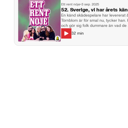
Ett rent nöje
•
3 sep. 2025
52. Sverige, vi har årets kän
En känd skådespelare har levererat år
Törnblom är för smal nu, tycker han. 
och gör sig folk dummare än vad de ä
Natalie Demirian Genna, Linn Elmervik och Hil
32
min
Andersson Kontakt: ettrentnoje@afto