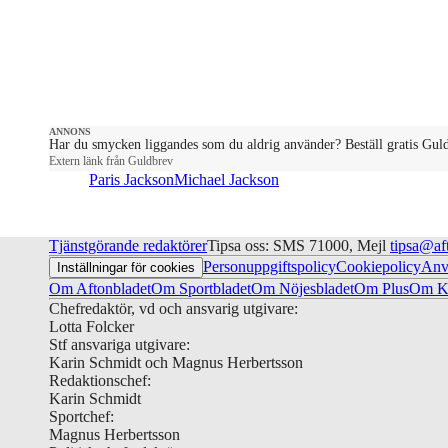
ANNONS
Har du smycken liggandes som du aldrig använder? Beställ gratis Gul
Extern länk från Guldbrev
Paris Jackson
Michael Jackson
Tjänstgörande redaktörer
Tipsa oss: SMS 71000, Mejl
tipsa@af
Personuppgiftspolicy
Cookiepolicy
Anv
Inställningar för cookies
Om Aftonbladet
Om Sportbladet
Om Nöjesbladet
Om Plus
Om Ku
Chefredaktör, vd och ansvarig utgivare:
Lotta Folcker
Stf ansvariga utgivare:
Karin Schmidt och Magnus Herbertsson
Redaktionschef:
Karin Schmidt
Sportchef:
Magnus Herbertsson