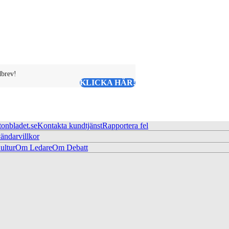
dbrev!
KLICKA HÄR!
tonbladet.se
Kontakta kundtjänst
Rapportera fel
ändarvillkor
ltur
Om Ledare
Om Debatt