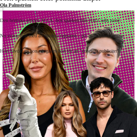
Ola Palmström
Den brittiska artisten M.I.A. fick sparken från Kid Cudis turné.
Nu svarar hon med att stämma rapparen – på 26 miljoner kronor.
Hon hävdar att hon tvingades bort för att ”generera publicitet”.
Lyssna på artikeln
3
min