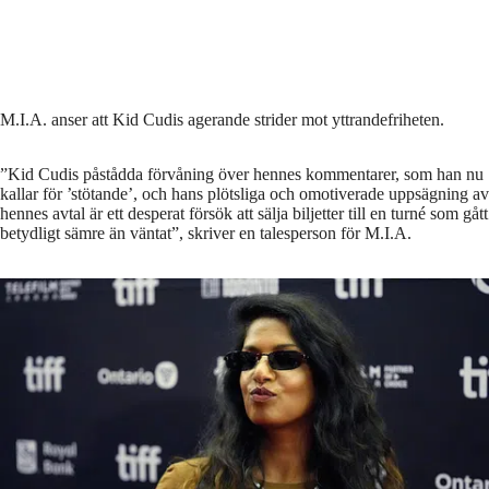
M.I.A. anser att Kid Cudis agerande strider mot yttrandefriheten.
”Kid Cudis påstådda förvåning över hennes kommentarer, som han nu
kallar för ’stötande’, och hans plötsliga och omotiverade uppsägning av
hennes avtal är ett desperat försök att sälja biljetter till en turné som gått
betydligt sämre än väntat”, skriver en talesperson för M.I.A.