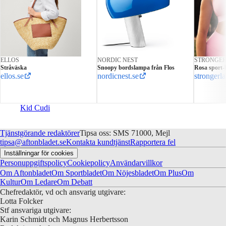
ELLOS
NORDIC NEST
STRONGE
Stråväska
Snoopy bordslampa från Flos
Rosa sport-
ellos.se
nordicnest.se
strongerl
Kid Cudi
Tjänstgörande redaktörer
Tipsa oss: SMS 71000, Mejl
tipsa@aftonbladet.se
Kontakta kundtjänst
Rapportera fel
Inställningar för cookies
Personuppgiftspolicy
Cookiepolicy
Användarvillkor
Om Aftonbladet
Om Sportbladet
Om Nöjesbladet
Om Plus
Om
Kultur
Om Ledare
Om Debatt
Chefredaktör, vd och ansvarig utgivare:
Lotta Folcker
Stf ansvariga utgivare:
Karin Schmidt och Magnus Herbertsson