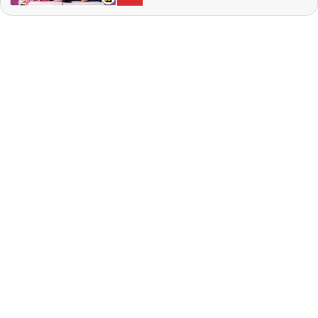
Ozzy Osbourne ska återuppstå. I studion:
Natalie Demirian Genna, Markus Larsson,
Stina Dahlgren. Producent: Maja
Andersson Kontakt:
ettrentnoje@aftonbladet.se Ansvarig
utgivare: Lotta Folcker