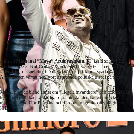
Artisten
Mathangi ”Maya” Arulpragasam
, 50, känd som
M.I.A.,
skulle ha gästat
Kid Cudi
, 42, på totalt 33 konserter – men så blev inte
fallet. Efter en spelning i Dallas den 2 maj
fick hon sparken
.
Anledningen var att hon gjort upprepade politiska utspel på scenen.
M.I.A. pratade bland annat om ”illegala invandrare” och betonade att
hon var republikan. Vid tidigare framträdanden hade hon också
uttryckt sitt stöd för Palestina och fördömt migrationsmyndigheten
ICE.