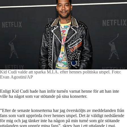
Kid Cudi valde att sparka M.I.A. efter hennes politiska utspel.
Foto:
Evan Agostini/AP
Enligt Kid Cudi hade han inför turnén varnat henne för att han inte
ville ha något som var stötande på sina konserter.
”Efter de senaste konserterna har jag översköljts av meddelanden från
fans som varit upprörda över hennes utspel. Det är väldigt nedslående
för mig och jag tänker inte ha någon på min turné som gör stötande
uttalanden som upprör mina fans”, skrev han i ett uttalande i maj.