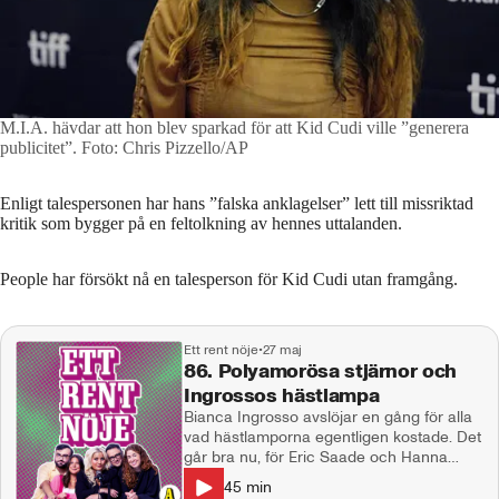
M.I.A. hävdar att hon blev sparkad för att Kid Cudi ville ”generera
publicitet”.
Foto: Chris Pizzello/AP
Enligt talespersonen har hans ”falska anklagelser” lett till missriktad
kritik som bygger på en feltolkning av hennes uttalanden.
People har försökt nå en talesperson för Kid Cudi utan framgång.
Ett rent nöje
•
27 maj
86. Polyamorösa stjärnor och
Ingrossos hästlampa
Bianca Ingrosso avslöjar en gång för alla
vad hästlamporna egentligen kostade. Det
går bra nu, för Eric Saade och Hanna
Schönberg. En världsstjärna talar ut om
45
min
reglerna i sitt polyamorösa äktenskap och