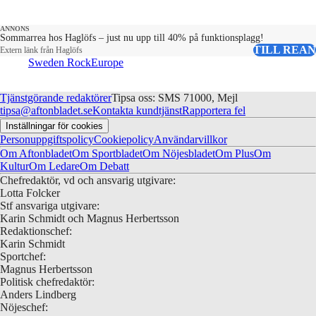
ANNONS
Sommarrea hos Haglöfs – just nu upp till 40% på funktionsplagg!
TILL REAN
Extern länk från Haglöfs
Sweden Rock
Europe
Tjänstgörande redaktörer
Tipsa oss: SMS 71000, Mejl
tipsa@aftonbladet.se
Kontakta kundtjänst
Rapportera fel
Inställningar för cookies
Personuppgiftspolicy
Cookiepolicy
Användarvillkor
Om Aftonbladet
Om Sportbladet
Om Nöjesbladet
Om Plus
Om
Kultur
Om Ledare
Om Debatt
Chefredaktör, vd och ansvarig utgivare:
Lotta Folcker
Stf ansvariga utgivare:
Karin Schmidt och Magnus Herbertsson
Redaktionschef:
Karin Schmidt
Sportchef:
Magnus Herbertsson
Politisk chefredaktör:
Anders Lindberg
Nöjeschef: