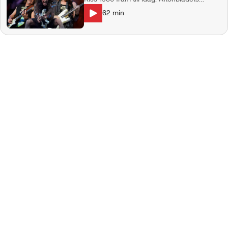
hårdrocksexpert Mattias Kling och
62
min
författaren och Maiden-experten Henrik
Nyquist, som skrivit boken "Scream For
Me Sweden", tar plats i studion. Det blir ett
härligt snack om de bästa gigen,
anekdoter kring olika spelningar och
massor av kul minnen kring Iron Maiden
live. Vi hör också Leif Hedegärd som
prodcerade SR´s liveinspelning med Iron
Maiden från Kåren 1995 - en
mytomspunnen konsert där det ryktades
om att Kåren fick renoveras efter
spelningen och där inspelningsbussen höll
på att förstöra en gravkrypta (!). Up the
Irons! Programledare: Stefan Sundberg.