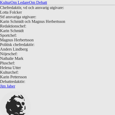
Kultur
Om Ledare
Om Debatt
Chefredaktör, vd och ansvarig utgivare:
Lotta Folcker
Stf ansvariga utgivare:
Karin Schmidt och Magnus Herbertsson
Redaktionschef:
Karin Schmidt
Sportchef:
Magnus Herbertsson
Politisk chefredaktör:
Anders Lindberg
Nöjeschef:
Nathalie Mark
Pluschef:
Helena Utter
Kulturchef:
Karin Pettersson
Debattredaktör:
Jim Jaber