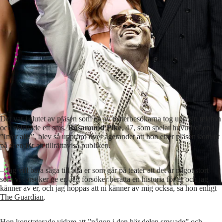
Det var i slutet av pjäsen som en av teaterbesökarna tog upp sin telefon
och skickade ett sms.
Rosamund Pike
, 47, som spelar huvudrollen i
”Inter alia”, blev så upprörd över agerandet att hon efter pjäsen kom ut
på scen för att tillrättavisa publiken.
– Jag vill bara säga till alla er som går på teater att det är något stort
som vi försöker ge er. Jag försöker berätta en historia för er och jag
känner av er, och jag hoppas att ni känner av mig också, sa hon enligt
The Guardian
.
Hon konstaterade vidare att ”någon i den här delen sms:ade” och