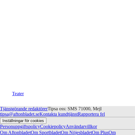
Teater
Tjänstgörande redaktörer
Tipsa oss: SMS 71000, Mejl
tipsa@aftonbladet.se
Kontakta kundtjänst
Rapportera fel
Inställningar för cookies
Personuppgiftspolicy
Cookiepolicy
Användarvillkor
Om Aftonbladet
Om Sportbladet
Om Nöjesbladet
Om Plus
Om