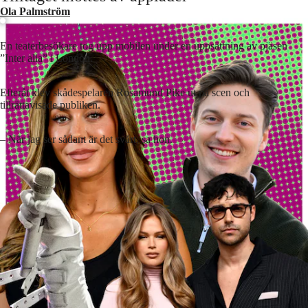
Ola Palmström
En teaterbesökare tog upp mobilen under en uppsättning av pjäsen
”Inter alia” i London.
Efteråt klev skådespelaren Rosamund Pike ut på scen och
tillrättavisade publiken.
– När jag ser sådant är det svårt, sa hon.
Lyssna på artikeln
3
min