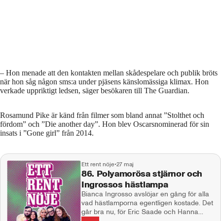
– Hon menade att den kontakten mellan skådespelare och publik bröts
när hon såg någon sms:a under pjäsens känslomässiga klimax. Hon
verkade uppriktigt ledsen, säger besökaren till The Guardian.
Rosamund Pike är känd från filmer som bland annat ”Stolthet och
fördom” och ”Die another day”. Hon blev Oscarsnominerad för sin
insats i ”Gone girl” från 2014.
Ett rent nöje
•
27 maj
86. Polyamorösa stjärnor och
Ingrossos hästlampa
Bianca Ingrosso avslöjar en gång för alla
vad hästlamporna egentligen kostade. Det
går bra nu, för Eric Saade och Hanna
Schönberg. En världsstjärna talar ut om