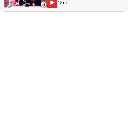
45
min
reglerna i sitt polyamorösa äktenskap och
Ozzy Osbourne ska återuppstå. I studion:
Natalie Demirian Genna, Markus Larsson,
Stina Dahlgren. Producent: Maja
Andersson Kontakt:
ettrentnoje@aftonbladet.se Ansvarig
utgivare: Lotta Folcker