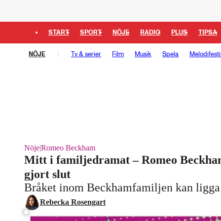
START
SPORT
NÖJE
RADIO
PLUS
TIPSA
NÖJE
Tv & serier
Film
Musik
Spela
Melodifesti
Nöje
|
Romeo Beckham
Mitt i familjedramat – Romeo Beckha
gjort slut
Bråket inom Beckhamfamiljen kan ligg
Laddar ...
Rebecka Rosengart