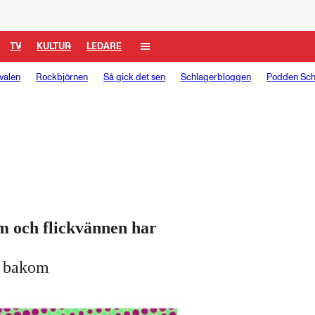
TV
KULTUR
LEDARE
valen
Rockbjörnen
Så gick det sen
Schlagerbloggen
Podden Sch
m och flickvännen har
a bakom