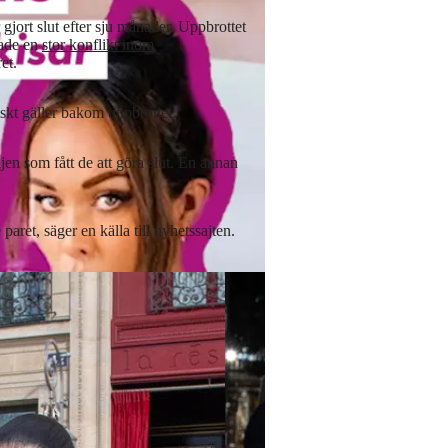
r gjort slut efter sju månader. Uppbrottet
tade en
stor konflikt inom
et.
skt gäller bakom uppbrottet.
jen som fått de att göra slut. En annan
aret, säger en källa till nyhetssajten.
 Pictures / Ken Goff
Romeo Beckham och Kim Turnbull