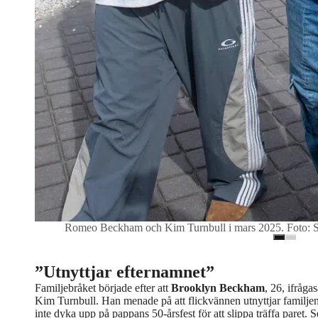
Romeo Beckham och Kim Turnbull i mars 2025. Foto: 
”Utnyttjar efternamnet”
Familjebråket började efter att
Brooklyn Beckham
, 26, ifråg
Kim Turnbull. Han menade på att flickvännen utnyttjar familjen
inte dyka upp på pappans 50-årsfest för att slippa träffa paret. 