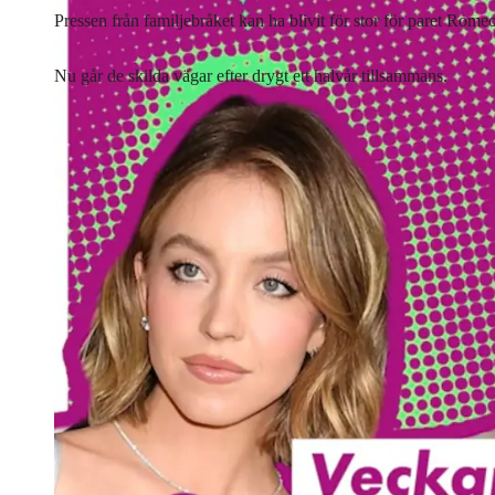
Pressen från familjebråket kan ha blivit för stor för paret R
Nu går de skilda vägar efter drygt ett halvår tillsammans.