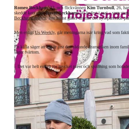
Romeo Beckham
, 22, och flickvännen
Kim Turnbull
, 26, ha
skedde kort efter
David Beckhams
50-årsfest i maj – som star
Beckhamfamiljen
. Inte minst gäller dramat det nyseparerade par
Men enligt
Us Weekly
, går meningarna isär kring vad som fakti
En källa säger att det är just den rådande dramatiken inom famil
säger tvärtom.
–⁠ Det var helt enkelt för mycket press och spänning som hotade p
Romeo Beckham och Kim Turnbull i mars 2025.
Foto: STELLA