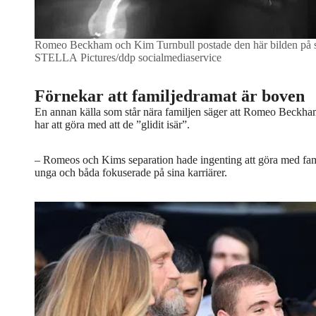
Romeo Beckham och Kim Turnbull postade den här bilden på so
STELLA Pictures/ddp socialmediaservice
Förnekar att familjedramat är boven
En annan källa som står nära familjen säger att Romeo Beckha
har att göra med att de ”glidit isär”.
– Romeos och Kims separation hade ingenting att göra med fami
unga och båda fokuserade på sina karriärer.