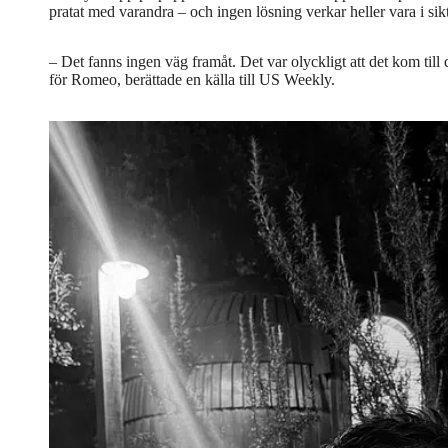
pratat med varandra – och ingen lösning verkar heller vara i sik
– Det fanns ingen väg framåt. Det var olyckligt att det kom til
för Romeo, berättade en källa till US Weekly.