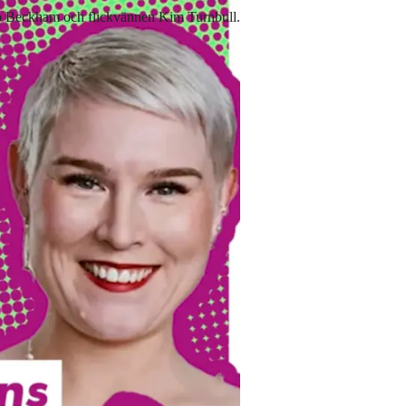
omeo Beckham och flickvännen Kim Turnbull.