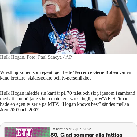
Hulk Hogan.
Foto: Paul Sancya / AP
Wrestlingikonen som egentligen hette
Terrence Gene Bollea
var en
känd brottare, skådespelare och tv-personlighet.
Hulk Hogan inledde sin karriär på 70-talet och slog igenom i samband
med att han började vinna matcher i wrestlingligan WWF. Stjärnan
hade en egen tv-serie på MTV. ”Hogan knows best” sändes mellan
åren 2005 och 2007.
Ett rent nöje
•
18 juni 2025
50. Glad sommar alla fattiga