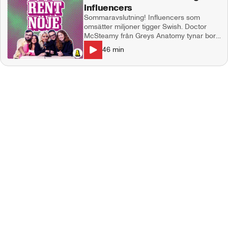
influencers
Sommaravslutning! Influencers som
omsätter miljoner tigger Swish. Doctor
McSteamy från Greys Anatomy tynar bort
framför våra ögon, Sabrina Carpenters
46
min
sexomslag väcker starka känslor och
Kourtney Kardashian dissar Scott Disick
på fars dag. GLAD SOMMAR önskar
Natalie Demirian, Markus Larsson,
Emanuel silva och producent Maja
Andersson. Kontakt:
ettrentnoje@aftonbladet.se