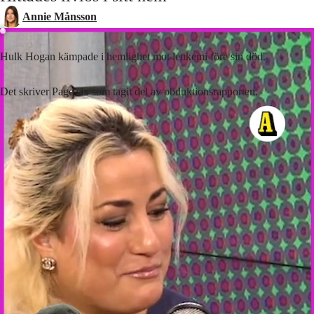
Annie Månsson
Hulk Hogan kämpade i hemlighet mot leukemi före sin död.
Det skriver Page six som tagit del av obduktionsrapporten.