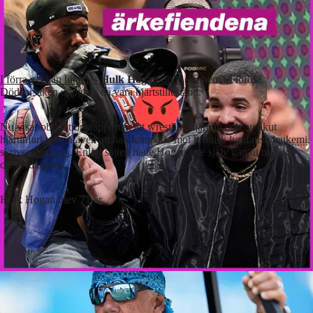
I förra veckan hittades
Hulk Hogan
död
i sitt hem i Florida.
Dödsorsaken uppgavs då vara hjärtstillestånd.
Nu visar obduktionsrapporten att wrestlingstjärnan dog av akut
hjärtinfarkt, men även att han kämpade mot kronisk lymfatisk
leukemi
,
skriver
Page six
. Enligt sajten hade Hogan inte själv gått ut med sin
cancerdiagnos.
Hulk Hogan blev 71 år.