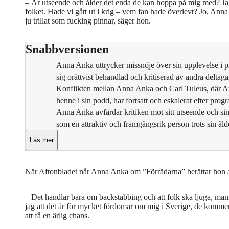
– Är utseende och ålder det enda de kan hoppa på mig med? Jag
folket. Hade vi gått ut i krig – vem fan hade överlevt? Jo, A
ju trillat som fucking pinnar, säger hon.
Snabbversionen
Anna Anka uttrycker missnöje över sin upplevelse i 
sig orättvist behandlad och kritiserad av andra deltaga
Konflikten mellan Anna Anka och Carl Tuleus, där Ank
henne i sin podd, har fortsatt och eskalerat efter pro
Anna Anka avfärdar kritiken mot sitt utseende och sin 
som en attraktiv och framgångsrik person trots sin åld
Läs mer
När Aftonbladet når Anna Anka om ”Förrädarna” berättar hon at
– Det handlar bara om backstabbing och att folk ska ljuga, ma
jag att det är för mycket fördomar om mig i Sverige, de komme
att få en ärlig chans.