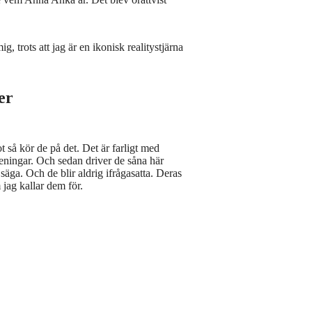
g, trots att jag är en ikonisk realitystjärna
er
t så kör de på det. Det är farligt med
 meningar. Och sedan driver de såna här
äga. Och de blir aldrig ifrågasatta. Deras
 jag kallar dem för.