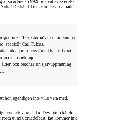
 är smartare än 99,9 procent av svenska
nna Anka! De här Tiktok-zombiesarna hade
programmet "Förrädarna", där hon känner
re, speciellt Carl Tuleus.
a anklagar Tuleus för att ha kritiserat
grammets inspelning.
ålder, och betonar sin självuppfattning
er.
t hon egentligen inte ville vara med.
nipulera och vara elaka. Dessutom kände
r rösta ut mig omedelbart, jag kommer inte