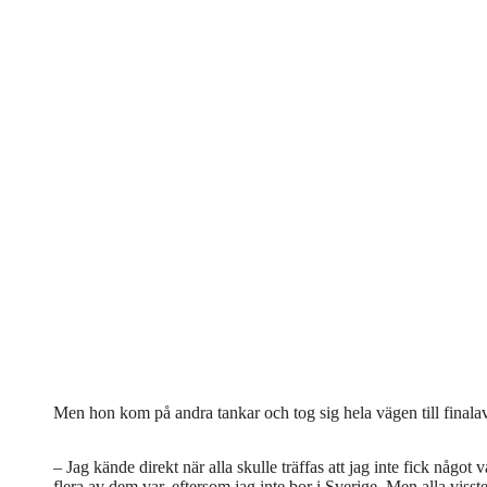
Men hon kom på andra tankar och tog sig hela vägen till finalav
– Jag kände direkt när alla skulle träffas att jag inte fick något
flera av dem var, eftersom jag inte bor i Sverige. Men alla viss