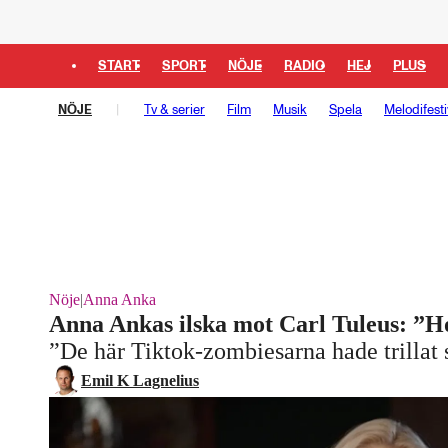
START
SPORT
NÖJE
RADIO
HEJ
PLUS
NÖJE
Tv & serier
Film
Musik
Spela
Melodifesti
Nöje
|
Anna Anka
Anna Ankas ilska mot Carl Tuleus: ”H
”De här Tiktok-zombiesarna hade trillat
Emil K Lagnelius