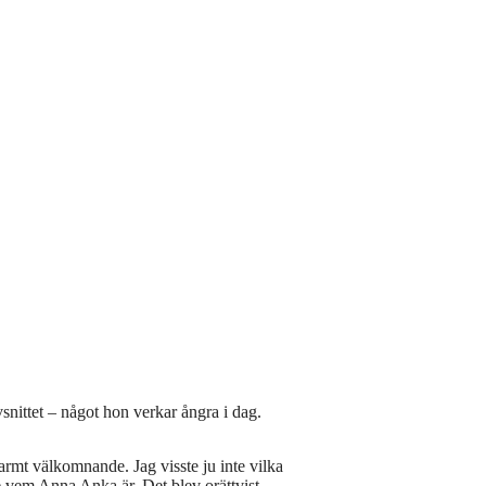
snittet – något hon verkar ångra i dag.
 varmt välkomnande. Jag visste ju inte vilka
te vem Anna Anka är. Det blev orättvist