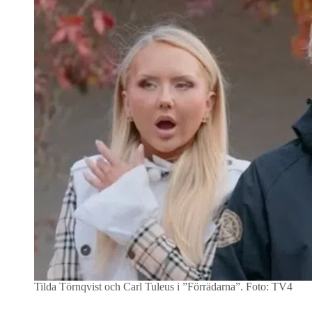
Tilda Törnqvist och Carl Tuleus i ”Förrädarna”.
Foto: TV4