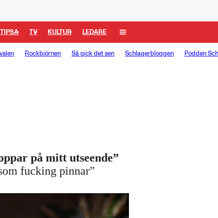
TIPSA
TV
KULTUR
LEDARE
valen
Rockbjörnen
Så gick det sen
Schlagerbloggen
Podden Sch
oppar på mitt utseende”
 som fucking pinnar”