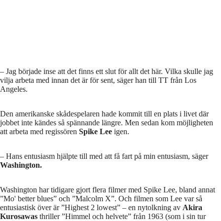
– Jag började inse att det finns ett slut för allt det här. Vilka skulle jag
vilja arbeta med innan det är för sent, säger han till TT från Los
Angeles.
Den amerikanske skådespelaren hade kommit till en plats i livet där
jobbet inte kändes så spännande längre. Men sedan kom möjligheten
att arbeta med regissören
Spike Lee
igen.
– Hans entusiasm hjälpte till med att få fart på min entusiasm, säger
Washington.
Washington har tidigare gjort flera filmer med Spike Lee, bland annat
”Mo' better blues” och ”Malcolm X”. Och filmen som Lee var så
entusiastisk över är ”Highest 2 lowest” – en nytolkning av
Akira
Kurosawas
thriller ”Himmel och helvete” från 1963 (som i sin tur