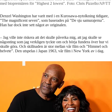
med biopremiären för "Highest 2 lowest".
Foto: Chris Pizzello/AP/TT
Denzel Washington har varit med i en Kurosawa-nytolkning tidigare,
”The magnificent seven”, som baserades på ”De sju samurajerna”.
Han har dock inte sett något av originalen.
– Jag ville inte riskera att det skulle påverka mig, att jag skulle se
någonting som jag verkligen tyckte om och börja fundera över hur vi
skulle göra. Och skillnaden är stor mellan vår film och ”Himmel och
helvete”. Den utspelas i Japan 1963, vår film i New York av i dag.