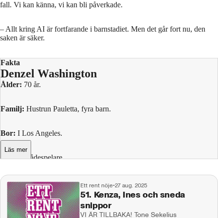
fall. Vi kan känna, vi kan bli påverkade.
– Allt kring AI är fortfarande i barnstadiet. Men det går fort nu, den
saken är säker.
Fakta
Denzel Washington
Ålder:
70 år.
Familj:
Hustrun Pauletta, fyra barn.
Bor:
I Los Angeles.
Läs mer
Yrke:
Skådespelare.
Tidigare roller i urval:
”Ett rop på frihet”, ”Ärans män”, ”Mo' better
Ett rent nöje
•
27 aug. 2025
blues”, ”Malcolm X”, ”Mycket väsen för ingenting”, ”Philadelphia”,
51. Kenza, Ines och sneda
”Djävul i en blå klänning”, ”I samlarens spår”, ”The hurricane”,
snippor
”Training day”, ”Man on fire”, ”The book of Eli”, ”Safe house”, ”The
VI ÄR TILLBAKA! Tone Sekelius
equalizer”, ”The magnificent seven”, ”Gladiator 2”.