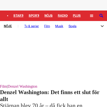
Logga in
START
SPORT
NÖJE
RADIO
PLUS
SÖK
NÖJE
TIPSA
Tv & serier
TV
KULTUR
Film
LEDARE
Musik
Spela
Melodifestivalen
Rockbjörnen
Så gick det sen
Schlagerbloggen
Podden Schlagerkoll
Film
|
Denzel Washington
Denzel Washington: Det finns ett slut för
allt
Stjärnan blev 70 år – då fick han en