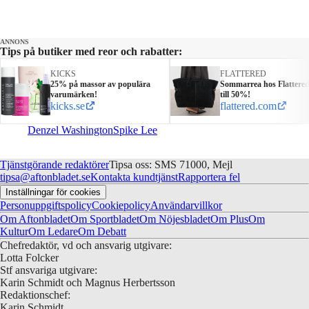
ANNONS
Tips på butiker med reor och rabatter:
KICKS
FLATTERED
25% på massor av populära
Sommarrea hos Flattere
varumärken!
till 50%!
kicks.se
flattered.com
Denzel Washington
Spike Lee
Tjänstgörande redaktörer
Tipsa oss: SMS 71000, Mejl
tipsa@aftonbladet.se
Kontakta kundtjänst
Rapportera fel
Inställningar för cookies
Personuppgiftspolicy
Cookiepolicy
Användarvillkor
Om Aftonbladet
Om Sportbladet
Om Nöjesbladet
Om Plus
Om
Kultur
Om Ledare
Om Debatt
Chefredaktör, vd och ansvarig utgivare:
Lotta Folcker
Stf ansvariga utgivare:
Karin Schmidt och Magnus Herbertsson
Redaktionschef:
Karin Schmidt