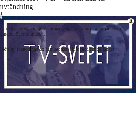
Laddar ...
nytändning
TT
När Denzel Washington närmade sig sin 70-årsdag började han
fundera över framtiden.
Plötsligt förstod han att han inte kan slösa med sin tid längre.