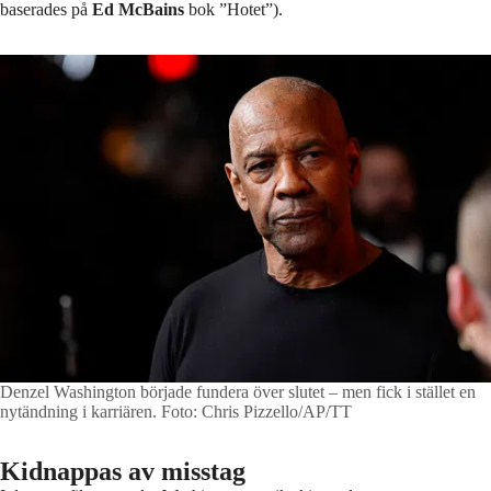
baserades på
Ed McBains
bok ”Hotet”).
Denzel Washington började fundera över slutet – men fick i stället en
nytändning i karriären.
Foto: Chris Pizzello/AP/TT
Kidnappas av misstag