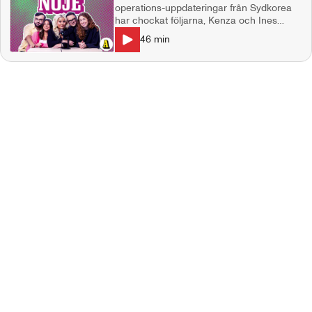
operations-uppdateringar från Sydkorea
har chockat följarna, Kenza och Ines
Aktuell med:
”Highest 2 lowest” som får premiär på Apple TV+ 5/9.
normaliserar sneda snippor, en viss kändis
46
min
har spårat ur fullkomligt med trenden
"armstacks" och vad tycker vi om
TikTok:aren som inte får köra bil av sin
man? I studion: Natalie Demirian Genna,
Annie Månsson, Markus Larsson
Producent: Maja Andersson Kontakt:
ettrentnoje@aftonbladet.se