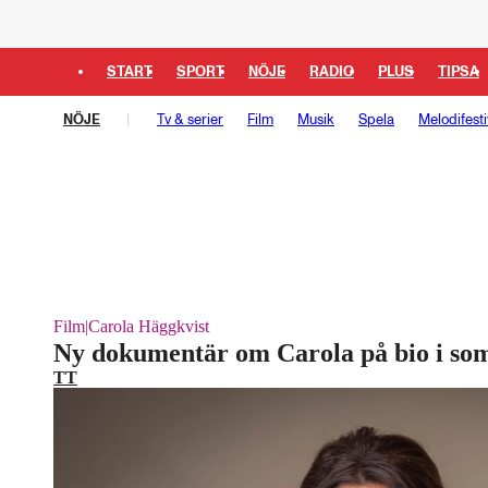
START
SPORT
NÖJE
RADIO
PLUS
TIPSA
NÖJE
Tv & serier
Film
Musik
Spela
Melodifesti
Film
|
Carola Häggkvist
Ny dokumentär om Carola på bio i s
TT