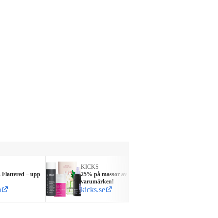
KICKS
HAGL
Flattered – upp
25% på massor av populära
40% ho
varumärken!
15% ex
m
kicks.se
haglo