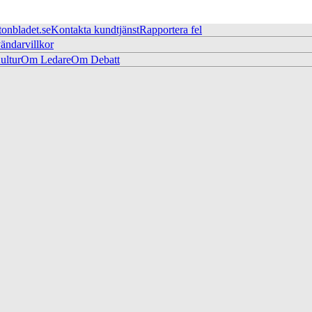
tonbladet.se
Kontakta kundtjänst
Rapportera fel
ändarvillkor
ltur
Om Ledare
Om Debatt