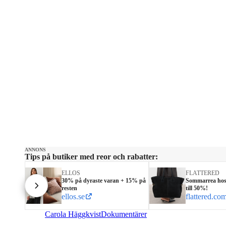
ANNONS
Tips på butiker med reor och rabatter:
ELLOS
FLATTERED
30% på dyraste varan + 15% på
Sommarrea hos 
resten
till 50%!
ellos.se
flattered.co
Carola Häggkvist
Dokumentärer