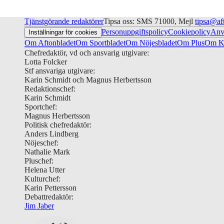
Tjänstgörande redaktörer
Tipsa oss: SMS 71000, Mejl
tipsa@af
Personuppgiftspolicy
Cookiepolicy
Anv
Inställningar för cookies
Om Aftonbladet
Om Sportbladet
Om Nöjesbladet
Om Plus
Om Ku
Chefredaktör, vd och ansvarig utgivare:
Lotta Folcker
Stf ansvariga utgivare:
Karin Schmidt och Magnus Herbertsson
Redaktionschef:
Karin Schmidt
Sportchef:
Magnus Herbertsson
Politisk chefredaktör:
Anders Lindberg
Nöjeschef:
Nathalie Mark
Pluschef:
Helena Utter
Kulturchef:
Karin Pettersson
Debattredaktör:
Jim Jaber