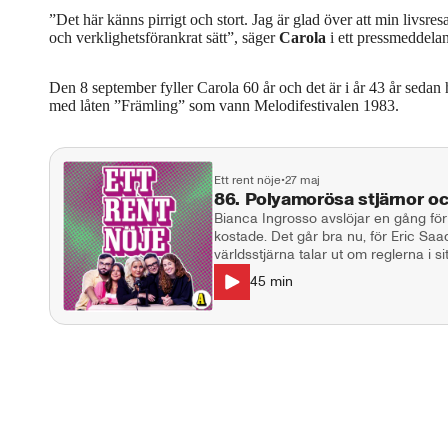
”Det här känns pirrigt och stort. Jag är glad över att min livsr
och verklighetsförankrat sätt”, säger
Carola
i ett pressmeddela
Den 8 september fyller Carola 60 år och det är i år 43 år sed
med låten ”Främling” som vann Melodifestivalen 1983.
Ett rent nöje
•
27 maj
86. Polyamorösa stjärnor o
Bianca Ingrosso avslöjar en gång för
kostade. Det går bra nu, för Eric S
världsstjärna talar ut om reglerna i
Osbourne ska återuppstå. I studion: Natalie Demirian Genna, Markus
45
min
Larsson, Stina Dahlgren. Producent:
ettrentnoje@aftonbladet.se Ansvarig u