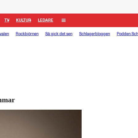
TV
KULTUR
LEDARE
valen
Rockbjörnen
Så gick det sen
Schlagerbloggen
Podden Sch
ommar