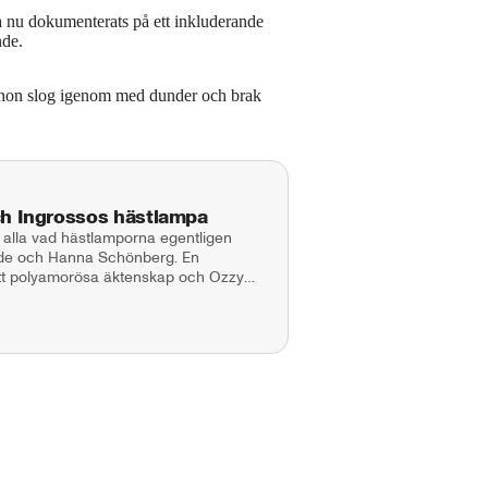
esa nu dokumenterats på ett inkluderande
nde.
an hon slog igenom med dunder och brak
ch Ingrossos hästlampa
 alla vad hästlamporna egentligen
aade och Hanna Schönberg. En
 sitt polyamorösa äktenskap och Ozzy
 Maja Andersson Kontakt:
tgivare: Lotta Folcker