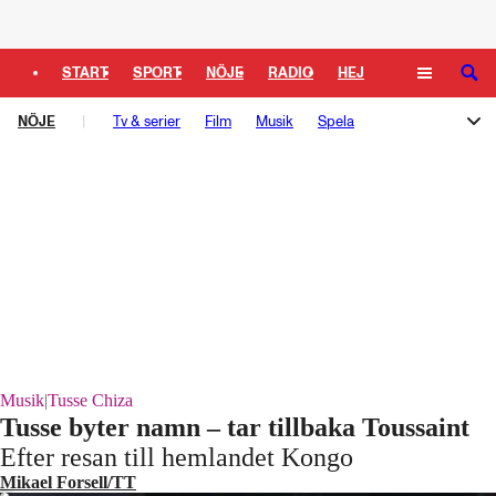
Logga in
START
SPORT
NÖJE
RADIO
HEJ
SÖK
NÖJE
PLUS
Tv & serier
TIPSA
TV
Film
KULTUR
Musik
LEDARE
Spela
Melodifestivalen
Rockbjörnen
Så gick det sen
Schlagerbloggen
Podden Schlagerkoll
Musik
|
Tusse Chiza
Tusse byter namn – tar tillbaka Toussaint
Laddar ...
Efter resan till hemlandet Kongo
Mikael Forsell/TT