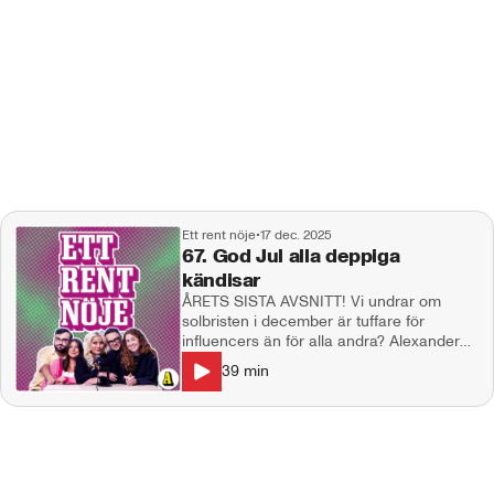
Ett rent nöje
•
17 dec. 2025
67. God Jul alla deppiga
kändisar
ÅRETS SISTA AVSNITT! Vi undrar om
solbristen i december är tuffare för
influencers än för alla andra? Alexander
Skarsgård blir tillrättavisad av pappa
39
min
Stellan. Robinson-Matteo avslöjar massor
bakom kulisserna, och vi går igenom årets
största nöjessnackisar från 2025! I
studion: Natalie Demirian Genna, Annie
Månsson. Producent: Maja Andersson
Kontakt: ettrentnoje@aftonbladet.se