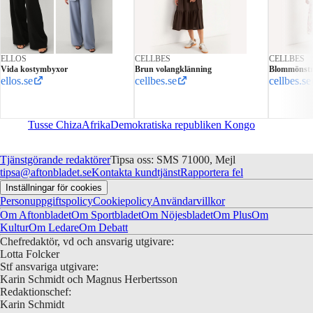
ELLOS
CELLBES
CELLBES
Vida kostymbyxor
Brun volangklänning
Blommönstr
ellos.se
cellbes.se
cellbes.se
Tusse Chiza
Afrika
Demokratiska republiken Kongo
Tjänstgörande redaktörer
Tipsa oss: SMS 71000, Mejl
tipsa@aftonbladet.se
Kontakta kundtjänst
Rapportera fel
Inställningar för cookies
Personuppgiftspolicy
Cookiepolicy
Användarvillkor
Om Aftonbladet
Om Sportbladet
Om Nöjesbladet
Om Plus
Om
Kultur
Om Ledare
Om Debatt
Chefredaktör, vd och ansvarig utgivare:
Lotta Folcker
Stf ansvariga utgivare:
Karin Schmidt och Magnus Herbertsson
Redaktionschef:
Karin Schmidt