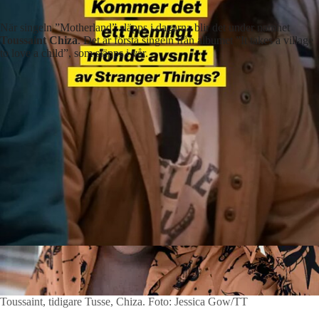
När singeln ”Motherland” släpps i dagarna blir det under namnet
Toussaint Chiza
. Det är första singeln från albumet ”It takes a village
to love a child”, som släpps i vår.
Toussaint, tidigare Tusse, Chiza.
Foto: Jessica Gow/TT