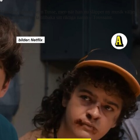
Han slog igenom som Tusse, men när han nu släpper ny musik väljer
Mellovinnaren att ta tillbaka sitt riktiga namn – Toussaint.