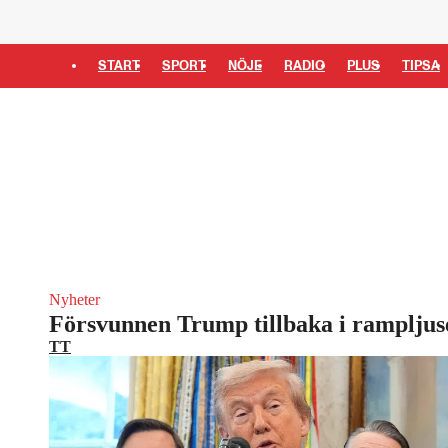
START
SPORT
NÖJE
RADIO
PLUS
TIPSA
Nyheter
Försvunnen Trump tillbaka i rampljus
TT
President Donald Trump i Vita huset, efter att inte ha synts t