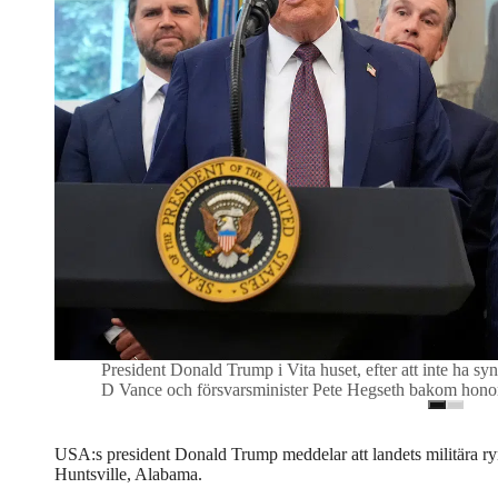
President Donald Trump i Vita huset, efter att inte ha syn
D Vance och försvarsminister Pete Hegseth bakom hon
USA:s president Donald Trump meddelar att landets militära rymd
Huntsville, Alabama.