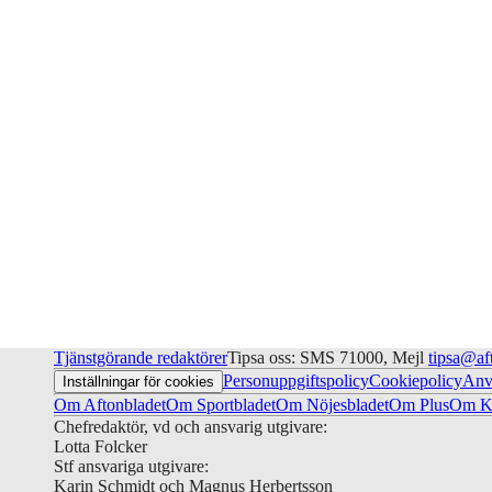
Tjänstgörande redaktörer
Tipsa oss: SMS 71000, Mejl
tipsa@af
Personuppgiftspolicy
Cookiepolicy
Anv
Inställningar för cookies
Om Aftonbladet
Om Sportbladet
Om Nöjesbladet
Om Plus
Om Ku
Chefredaktör, vd och ansvarig utgivare:
Lotta Folcker
Stf ansvariga utgivare:
Karin Schmidt och Magnus Herbertsson