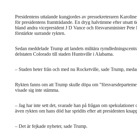
Presidentens uttalande kungjordes av pressekreteraren Karoline
för presidentens framträdande. En dryg halvtimme efter utsatt t
bland andra vicepresident J D Vance och försvarsminister Pet
förstärkte surrande rykten.
Sedan meddelade Trump att landets militära rymdledningscentral sk
delstaten Colorado till staden Huntsville i Alabama.
– Staden heter från och med nu Rocketville, sade Trump, med
Rykten fanns om att Trump skulle döpa om ”försvarsdepartement
visade sig inte stämma.
– Jag har inte sett det, svarade han på frågan om spekulationer 
även rykten om hans död har spridits efter att presidenten knappt
– Det är fejkade nyheter, sade Trump.