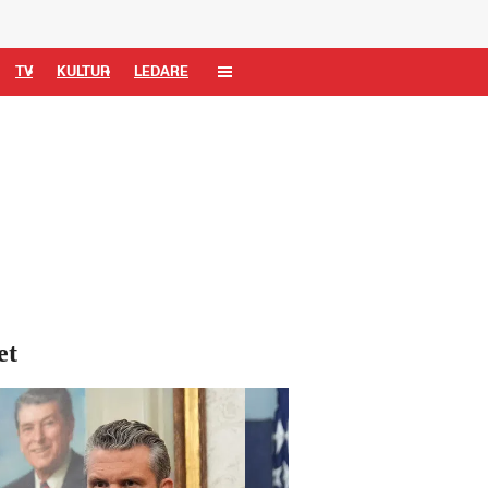
TV
KULTUR
LEDARE
et
ill på en vecka. Vicepresident J D Vance och försvarsminister Pete Heg
Vita husets talesperson Karoline Le