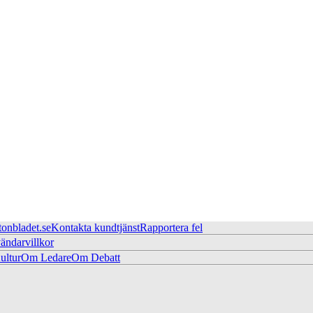
tonbladet.se
Kontakta kundtjänst
Rapportera fel
ändarvillkor
ltur
Om Ledare
Om Debatt