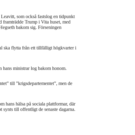
 Leavitt, som också fastslog en tidpunkt
id framträdde Trump i Vita huset, med
e Hegseth bakom sig. Förseningen
a flytta från ett tillfälligt högkvarter i
an hans ministrar log bakom honom.
et” till ”krigsdepartementet”, men de
om hans hälsa på sociala plattformar, där
 synts till offentligt de senaste dagarna.